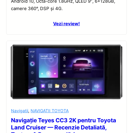
Android 10, Octa-core 1.8GHz, QLED 9″, 6+128GB,
camere 360°, DSP și 4G.
Vezi review!
Navigatii
,
NAVIGATII TOYOTA
Navigație Teyes CC3 2K pentru Toyota
Land Cruiser — Recenzie Detaliată,