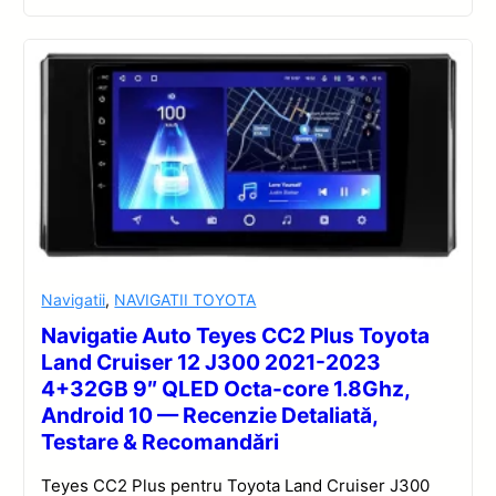
Navigatii
,
NAVIGATII TOYOTA
Navigatie Auto Teyes CC2 Plus Toyota
Land Cruiser 12 J300 2021-2023
4+32GB 9″ QLED Octa-core 1.8Ghz,
Android 10 — Recenzie Detaliată,
Testare & Recomandări
Teyes CC2 Plus pentru Toyota Land Cruiser J300