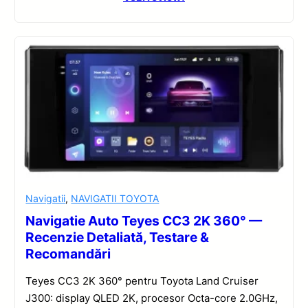
Navigatii
,
NAVIGATII TOYOTA
Navigatie Auto Teyes CC3 2K 360° —
Recenzie Detaliată, Testare &
Recomandări
Teyes CC3 2K 360° pentru Toyota Land Cruiser
J300: display QLED 2K, procesor Octa-core 2.0GHz,