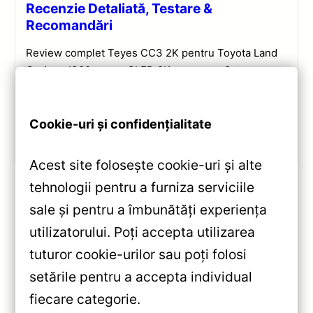
Recenzie Detaliată, Testare &
Recomandări
Review complet Teyes CC3 2K pentru Toyota Land
Cruiser J300: ecran QLED 2K, procesor Octa-core
2.0 GHz, Android 10, Bluetooth 5.1, DSP și
CarPlay/Android Auto wireless.
Cookie-uri și confidențialitate
Vezi review!
Acest site folosește cookie-uri și alte
tehnologii pentru a furniza serviciile
sale și pentru a îmbunătăți experiența
«
utilizatorului. Poți accepta utilizarea
Navigație Teyes CC2 Plus Ford
tuturor cookie-urilor sau poți folosi
EcoSport 2014-2023 —
setările pentru a accepta individual
Recenzie Detaliată, Testare &
»
fiecare categorie.
Recomandări
Navigație Auto Teyes CC3 2K