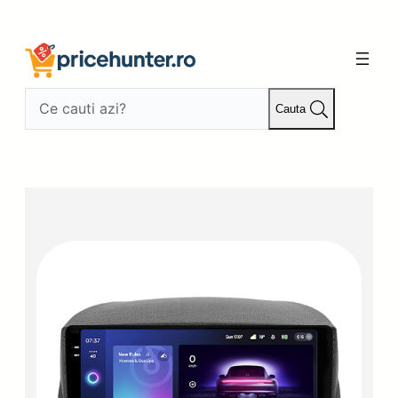
Sari
la
conținut
Cauta