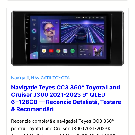
Navigatii
,
NAVIGATII TOYOTA
Navigație Teyes CC3 360° Toyota Land
Cruiser J300 2021-2023 9” QLED
6+128GB — Recenzie Detaliată, Testare
& Recomandări
Recenzie completă a navigației Teyes CC3 360°
pentru Toyota Land Cruiser J300 (2021-2023):