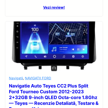
Vezi review!
Navigatii
,
NAVIGATII FORD
Navigatie Auto Teyes CC2 Plus Split
Ford Tourneo Custom 2012-2023
2+32GB 9-inch QLED Octa-core 1.8Ghz
— Teyes — Recenzie Detaliată, Testare &