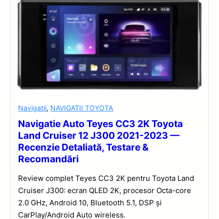
Navigatii
,
NAVIGATII TOYOTA
Navigatie Auto Teyes CC3 2K Toyota
Land Cruiser 12 J300 2021-2023 —
Recenzie Detaliată, Testare &
Recomandări
Review complet Teyes CC3 2K pentru Toyota Land
Cruiser J300: ecran QLED 2K, procesor Octa-core
2.0 GHz, Android 10, Bluetooth 5.1, DSP și
CarPlay/Android Auto wireless.