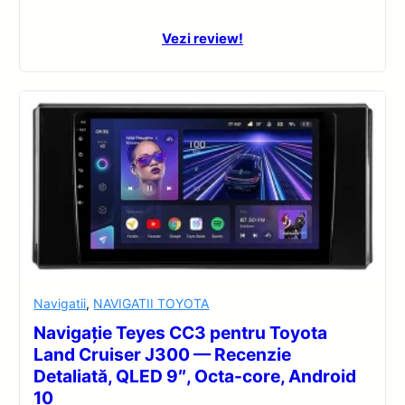
Vezi review!
Navigatii
,
NAVIGATII TOYOTA
Navigație Teyes CC3 pentru Toyota
Land Cruiser J300 — Recenzie
Detaliată, QLED 9″, Octa-core, Android
10