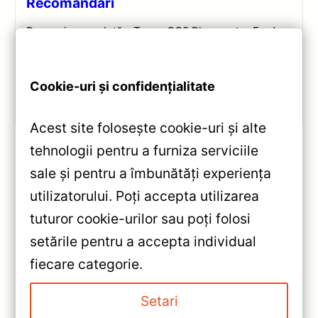
Recomandări
Recenzie completă a Teyes CC2 Plus pentru Ford
Tourneo Custom: ecran QLED 9-inch, Android 10,
Octa-core 1.8GHz, DSP 5.1, 4G/WiFi și Bluetooth 5.1.
Cookie-uri și confidențialitate
Vezi review!
Acest site folosește cookie-uri și alte
tehnologii pentru a furniza serviciile
sale și pentru a îmbunătăți experiența
«
utilizatorului. Poți accepta utilizarea
Navigație Auto Teyes CC3 360°
tuturor cookie-urilor sau poți folosi
(Honda HR-V 2015-2022) —
setările pentru a accepta individual
Recenzie Detaliată, Testare &
»
fiecare categorie.
Recomandări
Navigație Teyes CC3 Ford
EcoSport 4+64GB 9″ QLED —
Setari