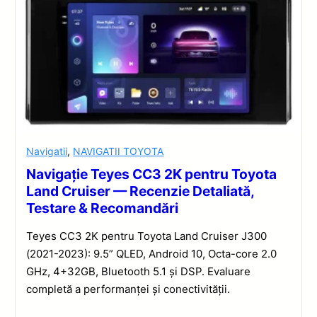
Navigatii
,
NAVIGATII TOYOTA
Navigație Teyes CC3 2K pentru Toyota
Land Cruiser — Recenzie Detaliată,
Testare & Recomandări
Teyes CC3 2K pentru Toyota Land Cruiser J300
(2021-2023): 9.5” QLED, Android 10, Octa-core 2.0
GHz, 4+32GB, Bluetooth 5.1 și DSP. Evaluare
completă a performanței și conectivității.