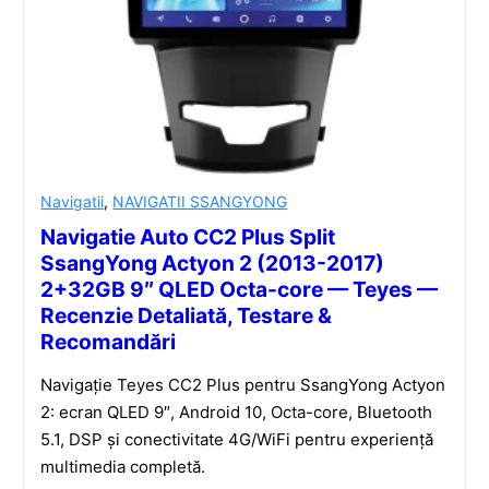
Navigatii
,
NAVIGATII SSANGYONG
Navigatie Auto CC2 Plus Split
SsangYong Actyon 2 (2013-2017)
2+32GB 9″ QLED Octa-core — Teyes —
Recenzie Detaliată, Testare &
Recomandări
Navigație Teyes CC2 Plus pentru SsangYong Actyon
2: ecran QLED 9″, Android 10, Octa-core, Bluetooth
5.1, DSP și conectivitate 4G/WiFi pentru experiență
multimedia completă.