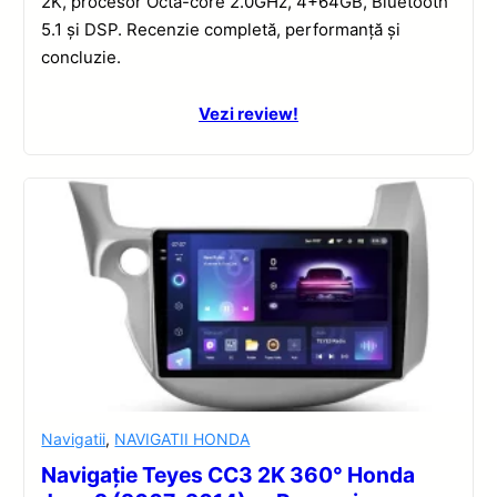
2K, procesor Octa-core 2.0GHz, 4+64GB, Bluetooth
5.1 și DSP. Recenzie completă, performanță și
concluzie.
Vezi review!
Navigatii
,
NAVIGATII HONDA
Navigație Teyes CC3 2K 360° Honda