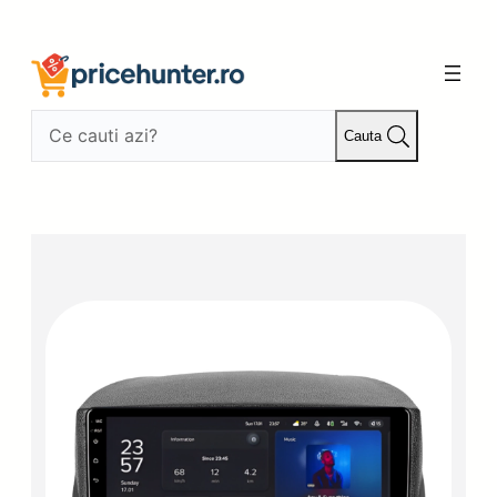
Sari
la
conținut
Cauta