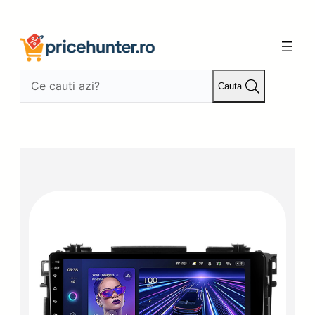
Sari
la
conținut
Cauta