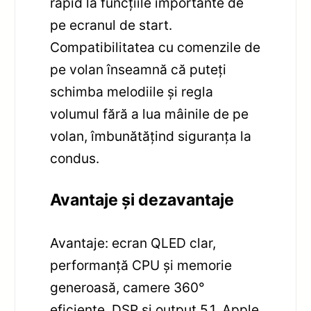
rapid la funcțiile importante de
pe ecranul de start.
Compatibilitatea cu comenzile de
pe volan înseamnă că puteți
schimba melodiile și regla
volumul fără a lua mâinile de pe
volan, îmbunătățind siguranța la
condus.
Avantaje și dezavantaje
Avantaje: ecran QLED clar,
performanță CPU și memorie
generoasă, camere 360°
eficiente, DSP și output 5.1, Apple