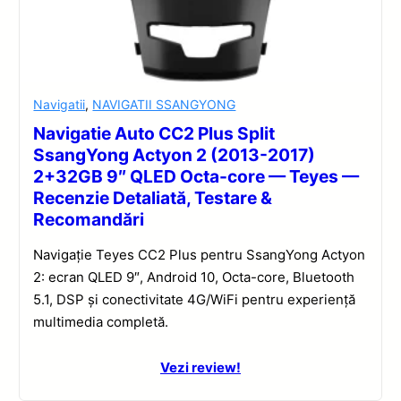
Navigatii
,
NAVIGATII SSANGYONG
Navigatie Auto CC2 Plus Split
SsangYong Actyon 2 (2013-2017)
2+32GB 9″ QLED Octa-core — Teyes —
Recenzie Detaliată, Testare &
Recomandări
Navigație Teyes CC2 Plus pentru SsangYong Actyon
2: ecran QLED 9″, Android 10, Octa-core, Bluetooth
5.1, DSP și conectivitate 4G/WiFi pentru experiență
multimedia completă.
Vezi review!