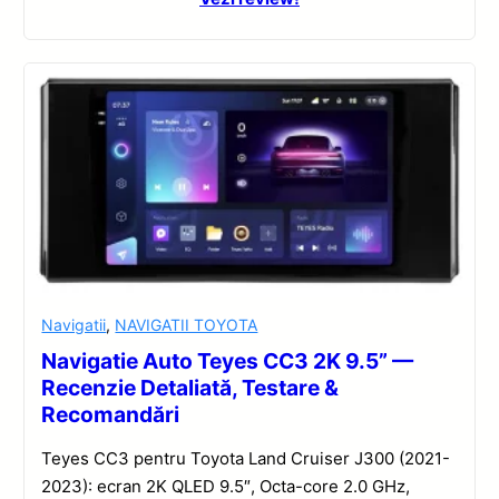
Navigatii
,
NAVIGATII TOYOTA
Navigatie Auto Teyes CC3 2K 9.5” —
Recenzie Detaliată, Testare &
Recomandări
Teyes CC3 pentru Toyota Land Cruiser J300 (2021-
2023): ecran 2K QLED 9.5″, Octa-core 2.0 GHz,