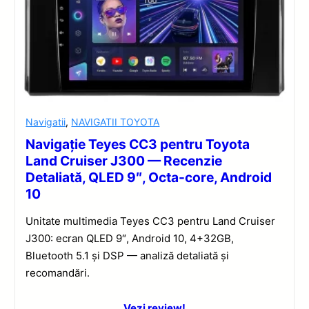
Navigatii
,
NAVIGATII TOYOTA
Navigație Teyes CC3 pentru Toyota
Land Cruiser J300 — Recenzie
Detaliată, QLED 9″, Octa-core, Android
10
Unitate multimedia Teyes CC3 pentru Land Cruiser
J300: ecran QLED 9″, Android 10, 4+32GB,
Bluetooth 5.1 și DSP — analiză detaliată și
recomandări.
Vezi review!