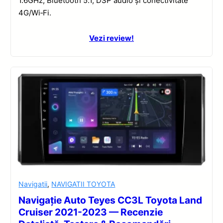
1.6GHz, Bluetooth 5.1, DSP audio și conectivitate
4G/Wi‑Fi.
Vezi review!
Navigatii
,
NAVIGATII TOYOTA
Navigație Auto Teyes CC3L Toyota Land
Cruiser 2021-2023 — Recenzie