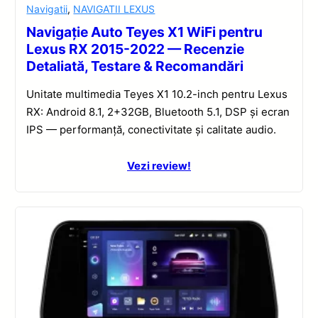
Navigatii
,
NAVIGATII LEXUS
Navigație Auto Teyes X1 WiFi pentru
Lexus RX 2015-2022 — Recenzie
Detaliată, Testare & Recomandări
Unitate multimedia Teyes X1 10.2-inch pentru Lexus
RX: Android 8.1, 2+32GB, Bluetooth 5.1, DSP și ecran
IPS — performanță, conectivitate și calitate audio.
Vezi review!