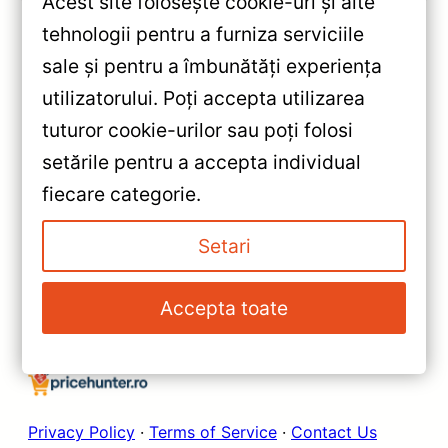
Acest site folosește cookie-uri și alte
tehnologii pentru a furniza serviciile
sale și pentru a îmbunătăți experiența
«
utilizatorului. Poți accepta utilizarea
Navigație Auto Teyes CC2 Plus
tuturor cookie-urilor sau poți folosi
Ford EcoSport 2014-2023 —
setările pentru a accepta individual
Recenzie Detaliată, Testare &
»
fiecare categorie.
Recomandări
Navigatie Auto Teyes CC3 2K
Ford EcoSport 2014-2023
Setari
4+64GB 9.5″ QLED Octa-core
2Ghz, Android 4G Bluetooth 5.1
Accepta toate
DSP — Recenzie Detaliată,
Testare & Recomandări
Privacy Policy
·
Terms of Service
·
Contact Us