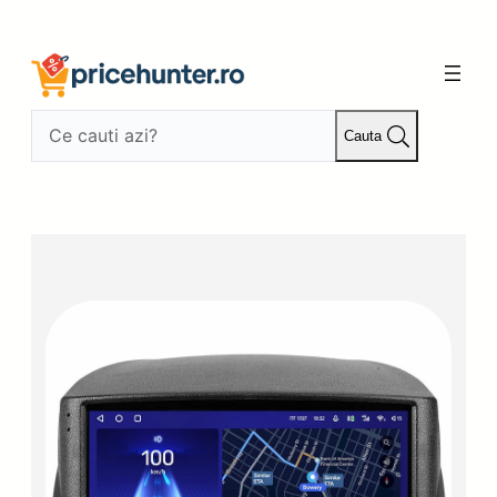
Sari
la
conținut
Cauta