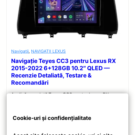
Navigatii
,
NAVIGATII LEXUS
Navigație Teyes CC3 pentru Lexus RX
2015-2022 6+128GB 10.2″ QLED —
Recenzie Detaliată, Testare &
Recomandări
Analiză completă Teyes CC3 pentru Lexus RX:
Android 10, Octa-core 1.8GHz, 6+128GB, ecran QLED
10.2″, DSP audio și conectivitate 4G/Wi‑Fi.
Cookie-uri și confidențialitate
Vezi review!