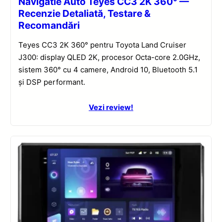
Navigatie Auto Teyes CC3 2K 360° —
Recenzie Detaliată, Testare &
Recomandări
Teyes CC3 2K 360° pentru Toyota Land Cruiser
J300: display QLED 2K, procesor Octa-core 2.0GHz,
sistem 360° cu 4 camere, Android 10, Bluetooth 5.1
și DSP performant.
Vezi review!