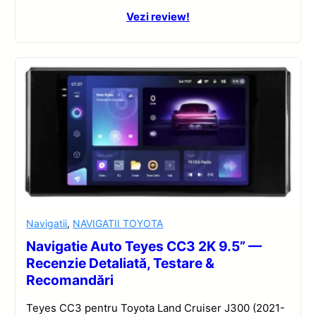
Vezi review!
Navigatii
,
NAVIGATII TOYOTA
Navigatie Auto Teyes CC3 2K 9.5” —
Recenzie Detaliată, Testare &
Recomandări
Teyes CC3 pentru Toyota Land Cruiser J300 (2021-