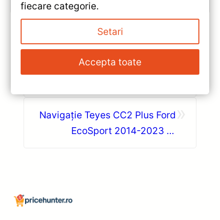
fiecare categorie.
Setari
«
Accepta toate
Navigație Auto Teyes CC3L
MINI 4+64GB 9” IPS Octa‑core
1.6GHz, Android 10 —
»
Caracteristici, Păreri & Preț
Navigație Teyes CC2 Plus Ford
Actualizat
EcoSport 2014-2023 —
Recenzie Detaliată, Testare &
Recomandări