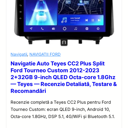
Navigatii
,
NAVIGATII FORD
Navigatie Auto Teyes CC2 Plus Split
Ford Tourneo Custom 2012-2023
2+32GB 9-inch QLED Octa-core 1.8Ghz
— Teyes — Recenzie Detaliată, Testare &
Recomandări
Recenzie completă a Teyes CC2 Plus pentru Ford
Tourneo Custom: ecran QLED 9-inch, Android 10,
Octa-core 1.8GHz, DSP 5.1, 4G/WiFi și Bluetooth 5.1.