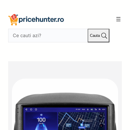
Sari
la
conținut
Cauta