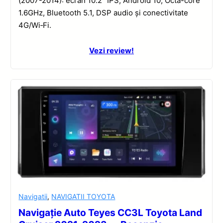
(2007-2014): ecran 10.2” IPS, Android 10, Octa-core
1.6GHz, Bluetooth 5.1, DSP audio și conectivitate
4G/Wi‑Fi.
Vezi review!
Navigatii
,
NAVIGATII TOYOTA
Navigație Auto Teyes CC3L Toyota Land