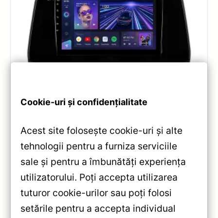
Navigatii
,
NAVIGATII LEXUS
Cookie-uri și confidențialitate
Navigație Teyes CC3 pentru Lexus RX
2015-2022 6+128GB 10.2″ QLED —
Acest site folosește cookie-uri și alte
Recenzie Detaliată, Testare &
Recomandări
tehnologii pentru a furniza serviciile
sale și pentru a îmbunătăți experiența
Analiză completă Teyes CC3 pentru Lexus RX:
utilizatorului. Poți accepta utilizarea
Android 10, Octa-core 1.8GHz, 6+128GB, ecran QLED
10.2″, DSP audio și conectivitate 4G/Wi‑Fi.
tuturor cookie-urilor sau poți folosi
setările pentru a accepta individual
Vezi review!