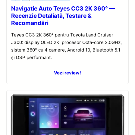
Navigatie Auto Teyes CC3 2K 360° —
Recenzie Detaliată, Testare &
Recomandări
Teyes CC3 2K 360° pentru Toyota Land Cruiser
J300: display QLED 2K, procesor Octa-core 2.0GHz,
sistem 360° cu 4 camere, Android 10, Bluetooth 5.1
și DSP performant.
Vezi review!