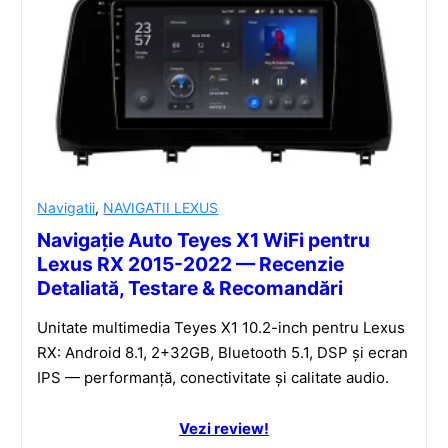
Navigatii
,
NAVIGATII LEXUS
Navigație Auto Teyes X1 WiFi pentru
Lexus RX 2015-2022 — Recenzie
Detaliată, Testare & Recomandări
Unitate multimedia Teyes X1 10.2-inch pentru Lexus
RX: Android 8.1, 2+32GB, Bluetooth 5.1, DSP și ecran
IPS — performanță, conectivitate și calitate audio.
Vezi review!