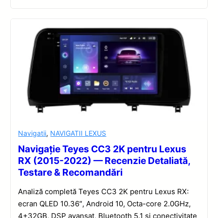
Navigatii
,
NAVIGATII LEXUS
Navigație Teyes CC3 2K pentru Lexus
RX (2015-2022) — Recenzie Detaliată,
Testare & Recomandări
Analiză completă Teyes CC3 2K pentru Lexus RX:
ecran QLED 10.36″, Android 10, Octa-core 2.0GHz,
4+32GB, DSP avansat, Bluetooth 5.1 și conectivitate