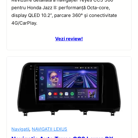
pentru Honda Jazz II: performanță Octa-core,
display QLED 10.2”, parcare 360° și conectivitate
4G/CarPlay.
Vezi review!
Navigatii
,
NAVIGATII LEXUS