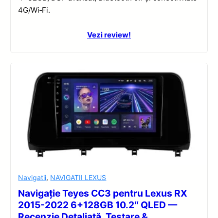
4G/Wi‑Fi.
Vezi review!
Navigatii
,
NAVIGATII LEXUS
Navigație Teyes CC3 pentru Lexus RX
2015-2022 6+128GB 10.2″ QLED —
Recenzie Detaliată, Testare &