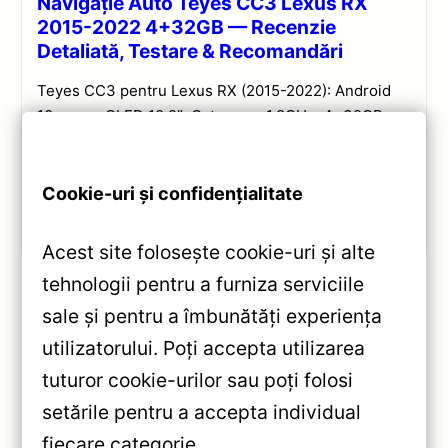
Navigație Auto Teyes CC3 Lexus RX
2015-2022 4+32GB — Recenzie
Detaliată, Testare & Recomandări
Teyes CC3 pentru Lexus RX (2015-2022): Android
10, ecran QLED 10.2″, Octa-core 1.8GHz, 4+32GB,
DSP și conectivitate wireless pentru o experiență
multimedia completă.
Cookie-uri și confidențialitate
Vezi review!
Acest site folosește cookie-uri și alte
tehnologii pentru a furniza serviciile
sale și pentru a îmbunătăți experiența
«
utilizatorului. Poți accepta utilizarea
Navigație Auto X1 WiFi 9″ IPS
tuturor cookie-urilor sau poți folosi
2+32GB pentru Mazda CX‑5
setările pentru a accepta individual
(2017‑2023) — Teyes —
fiecare categorie.