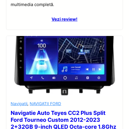
multimedia completă.
Vezi review!
Navigatii
,
NAVIGATII FORD
Navigatie Auto Teyes CC2 Plus Split
Ford Tourneo Custom 2012-2023
2+32GB 9-inch QLED Octa-core 1.8Ghz