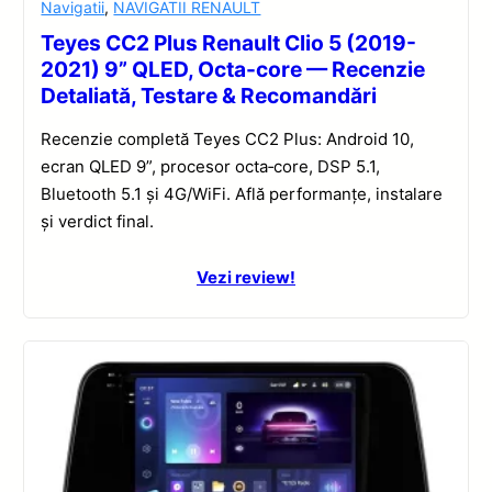
Navigatii
,
NAVIGATII RENAULT
Teyes CC2 Plus Renault Clio 5 (2019-
2021) 9” QLED, Octa-core — Recenzie
Detaliată, Testare & Recomandări
Recenzie completă Teyes CC2 Plus: Android 10,
ecran QLED 9”, procesor octa‑core, DSP 5.1,
Bluetooth 5.1 și 4G/WiFi. Află performanțe, instalare
și verdict final.
Vezi review!