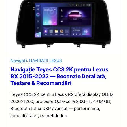
Navigatii
,
NAVIGATII LEXUS
Navigație Teyes CC3 2K pentru Lexus
RX 2015-2022 — Recenzie Detaliată,
Testare & Recomandări
Teyes CC3 2K pentru Lexus RX oferă display QLED
2000×1200, procesor Octa-core 2.0GHz, 4+64GB,
Bluetooth 5.1 și DSP avansat — performanță,
conectivitate și sunet de top.