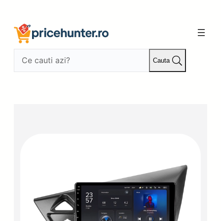
Sari
la
conținut
Cauta