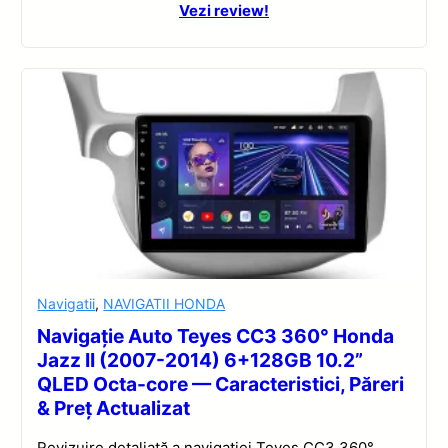
Vezi review!
Navigatii
,
NAVIGATII HONDA
Navigație Auto Teyes CC3 360° Honda
Jazz II (2007-2014) 6+128GB 10.2”
QLED Octa-core — Caracteristici, Păreri
& Preț Actualizat
Revizuire detaliată a navigației Teyes CC3 360°