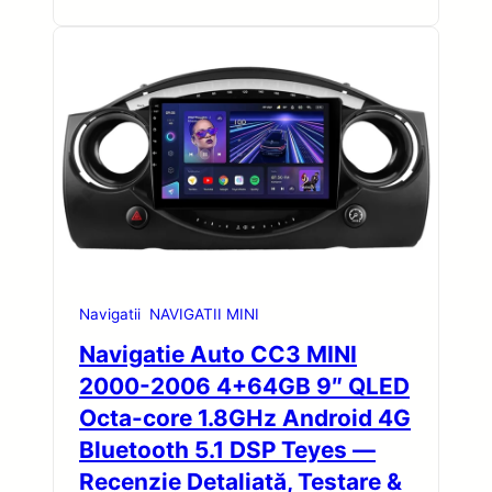
Navigatii
NAVIGATII MINI
Navigatie Auto CC3 MINI
2000-2006 4+64GB 9″ QLED
Octa-core 1.8GHz Android 4G
Bluetooth 5.1 DSP Teyes —
Recenzie Detaliată, Testare &