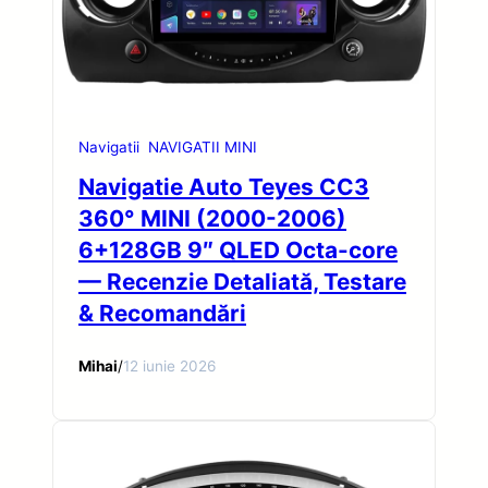
Navigatii
NAVIGATII MINI
Navigatie Auto Teyes CC3
360° MINI (2000-2006)
6+128GB 9″ QLED Octa-core
— Recenzie Detaliată, Testare
& Recomandări
Mihai
/
12 iunie 2026