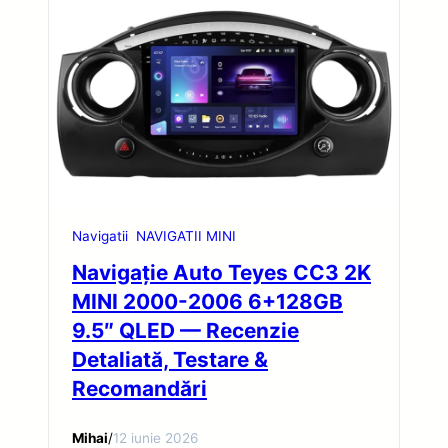
Navigatii
NAVIGATII MINI
Navigație Auto Teyes CC3 2K
MINI 2000-2006 6+128GB
9.5″ QLED — Recenzie
Detaliată, Testare &
Recomandări
Mihai
/
12 iunie 2026