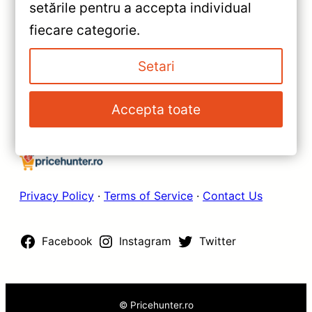
Testare & Recomandări
setările pentru a accepta individual
fiecare categorie.
Mihai
/
11 iunie 2026
Setari
Accepta toate
1
2
Pagina următoare
→
Privacy Policy
·
Terms of Service
·
Contact Us
Facebook
Instagram
Twitter
© Pricehunter.ro