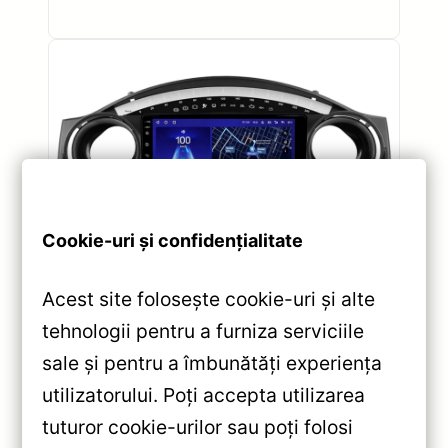
Cookie-uri și confidențialitate
Acest site folosește cookie-uri și alte
Navigatii
NAVIGATII MINI
tehnologii pentru a furniza serviciile
Navigație Auto Teyes CC2
sale și pentru a îmbunătăți experiența
Plus MINI 2000-2006
utilizatorului. Poți accepta utilizarea
4+64GB 9 inch QLED Octa-
core — Recenzie Detaliată,
tuturor cookie-urilor sau poți folosi