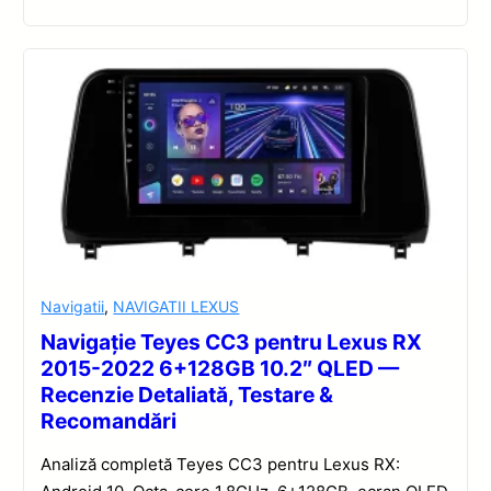
Navigatii
,
NAVIGATII LEXUS
Navigație Teyes CC3 pentru Lexus RX
2015-2022 6+128GB 10.2″ QLED —
Recenzie Detaliată, Testare &
Recomandări
Analiză completă Teyes CC3 pentru Lexus RX: