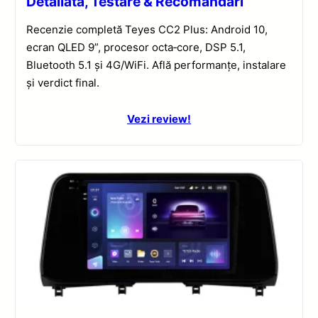
Detaliată, Testare & Recomandări
Recenzie completă Teyes CC2 Plus: Android 10,
ecran QLED 9”, procesor octa‑core, DSP 5.1,
Bluetooth 5.1 și 4G/WiFi. Află performanțe, instalare
și verdict final.
Vezi review!