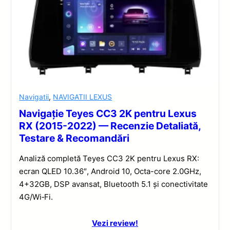
Navigatii
,
NAVIGATII LEXUS
Navigație Teyes CC3 2K pentru Lexus
RX (2015-2022) — Recenzie Detaliată,
Testare & Recomandări
Analiză completă Teyes CC3 2K pentru Lexus RX:
ecran QLED 10.36″, Android 10, Octa-core 2.0GHz,
4+32GB, DSP avansat, Bluetooth 5.1 și conectivitate
4G/Wi‑Fi.
Vezi review!