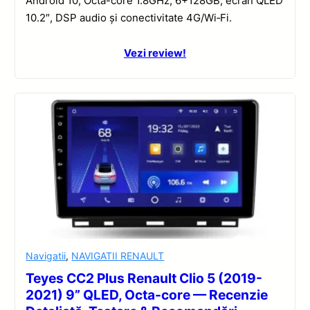
Android 10, Octa-core 1.8GHz, 6+128GB, ecran QLED
10.2″, DSP audio și conectivitate 4G/Wi‑Fi.
Vezi review!
Navigatii
,
NAVIGATII RENAULT
Teyes CC2 Plus Renault Clio 5 (2019-
2021) 9” QLED, Octa-core — Recenzie