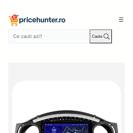
Sari
la
conținut
Cauta