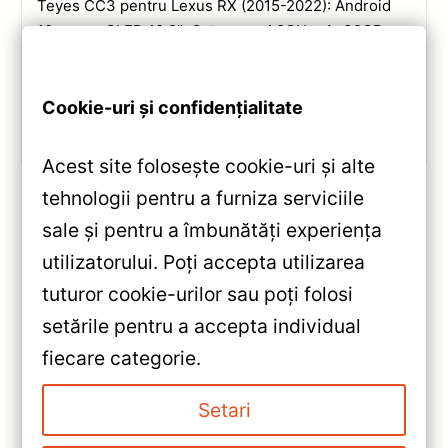
Teyes CC3 pentru Lexus RX (2015-2022): Android
10, ecran QLED 10.2″, Octa-core 1.8GHz, 4+32GB,
DSP și conectivitate wireless pentru o experiență
multimedia completă.
Cookie-uri și confidențialitate
Vezi review!
Acest site folosește cookie-uri și alte
tehnologii pentru a furniza serviciile
sale și pentru a îmbunătăți experiența
«
utilizatorului. Poți accepta utilizarea
Navigație Teyes CC3 9.5″ 2K
tuturor cookie-urilor sau poți folosi
QLED — Recenzie Detaliată,
setările pentru a accepta individual
Testare & Recomandări
»
fiecare categorie.
Navigație Auto Teyes CC3 Opel
Insignia (2008-2013) — 9″
Setari
QLED, 4+64GB, Octa-core —