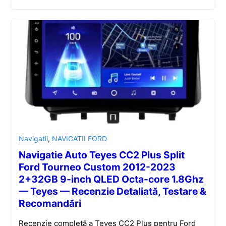
Navigatii
,
NAVIGATII FORD
Navigatie Auto Teyes CC2 Plus Split
Ford Tourneo Custom 2012-2023
2+32GB 9-inch QLED Octa-core 1.8Ghz
— Teyes — Recenzie Detaliată, Testare &
Recomandări
Recenzie completă a Teyes CC2 Plus pentru Ford