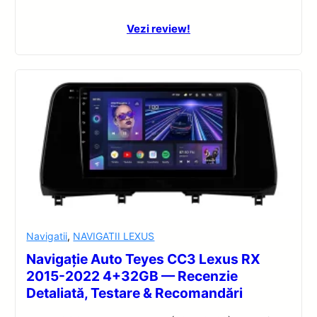
Vezi review!
Navigatii
,
NAVIGATII LEXUS
Navigație Auto Teyes CC3 Lexus RX
2015-2022 4+32GB — Recenzie
Detaliată, Testare & Recomandări