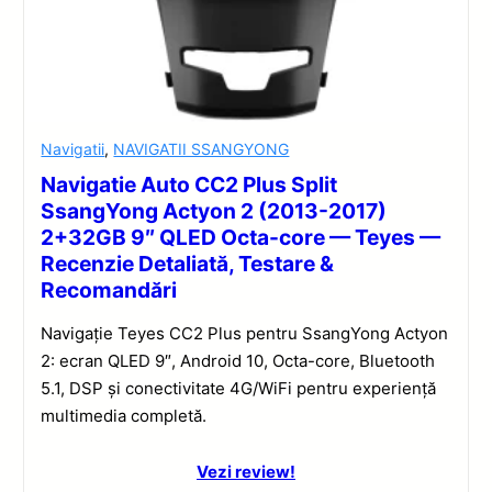
Navigatii
,
NAVIGATII SSANGYONG
Navigatie Auto CC2 Plus Split
SsangYong Actyon 2 (2013-2017)
2+32GB 9″ QLED Octa-core — Teyes —
Recenzie Detaliată, Testare &
Recomandări
Navigație Teyes CC2 Plus pentru SsangYong Actyon
2: ecran QLED 9″, Android 10, Octa-core, Bluetooth
5.1, DSP și conectivitate 4G/WiFi pentru experiență
multimedia completă.
Vezi review!