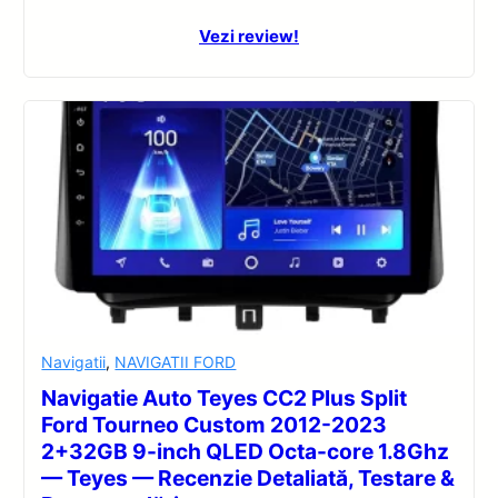
Vezi review!
Navigatii
,
NAVIGATII FORD
Navigatie Auto Teyes CC2 Plus Split
Ford Tourneo Custom 2012-2023
2+32GB 9-inch QLED Octa-core 1.8Ghz
— Teyes — Recenzie Detaliată, Testare &