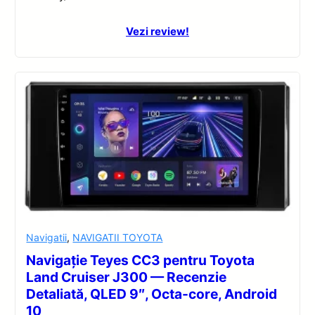
Vezi review!
Navigatii
,
NAVIGATII TOYOTA
Navigație Teyes CC3 pentru Toyota
Land Cruiser J300 — Recenzie
Detaliată, QLED 9″, Octa-core, Android
10