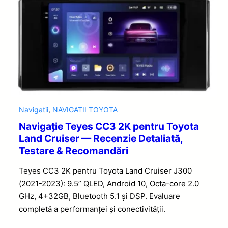
Navigatii
,
NAVIGATII TOYOTA
Navigație Teyes CC3 2K pentru Toyota
Land Cruiser — Recenzie Detaliată,
Testare & Recomandări
Teyes CC3 2K pentru Toyota Land Cruiser J300
(2021-2023): 9.5” QLED, Android 10, Octa-core 2.0
GHz, 4+32GB, Bluetooth 5.1 și DSP. Evaluare
completă a performanței și conectivității.