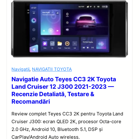
Navigatii
,
NAVIGATII TOYOTA
Navigatie Auto Teyes CC3 2K Toyota
Land Cruiser 12 J300 2021-2023 —
Recenzie Detaliată, Testare &
Recomandări
Review complet Teyes CC3 2K pentru Toyota Land
Cruiser J300: ecran QLED 2K, procesor Octa-core
2.0 GHz, Android 10, Bluetooth 5.1, DSP și
CarPlay/Android Auto wireless.