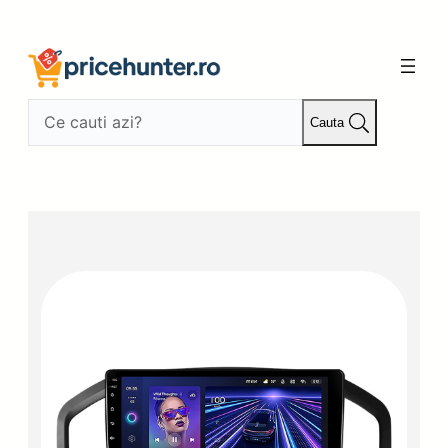
Sari
la
conținut
Cauta