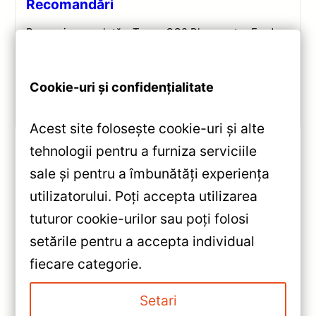
Recomandări
Recenzie completă a Teyes CC2 Plus pentru Ford
Tourneo Custom: ecran QLED 9-inch, Android 10,
Octa-core 1.8GHz, DSP 5.1, 4G/WiFi și Bluetooth 5.1.
Cookie-uri și confidențialitate
Vezi review!
Acest site folosește cookie-uri și alte
tehnologii pentru a furniza serviciile
sale și pentru a îmbunătăți experiența
«
utilizatorului. Poți accepta utilizarea
Teyes — Navigație Auto CC2
tuturor cookie-urilor sau poți folosi
Plus MINI 9″ (6+128GB) —
setările pentru a accepta individual
Avantaje, Dezavantaje & Puncte
»
fiecare categorie.
Forte
Navigatie Auto Teyes CC3 Opel
Insignia 2008-2013 4+32GB 9″
Setari