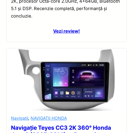
2K, procesor Octa-core 2.0GHz, 4+64GB, Bluetooth
5.1 și DSP. Recenzie completă, performanță și
concluzie.
Vezi review!
Navigatii
,
NAVIGATII HONDA
Navigație Teyes CC3 2K 360° Honda