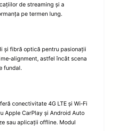
ațiilor de streaming și a
formanța pe termen lung.
 și fibră optică pentru pasionații
time‑alignment, astfel încât scena
e fundal.
oferă conectivitate 4G LTE și Wi‑Fi
tru Apple CarPlay și Android Auto
e sau aplicații offline. Modul