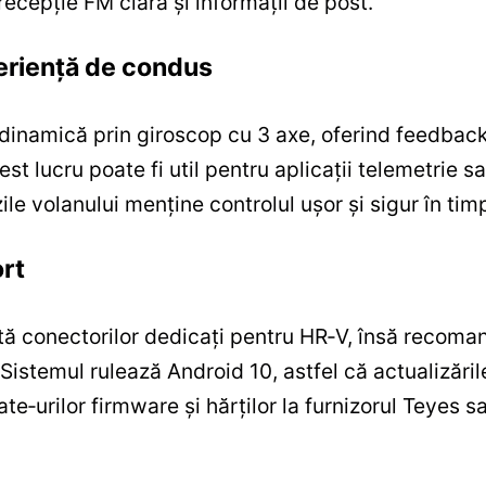
ecepție FM clară și informații de post.
periență de condus
dinamică prin giroscop cu 3 axe, oferind feedback 
est lucru poate fi util pentru aplicații telemetrie s
le volanului menține controlul ușor și sigur în tim
ort
rită conectorilor dedicați pentru HR‑V, însă recom
Sistemul rulează Android 10, astfel că actualizările
te‑urilor firmware și hărților la furnizorul Teyes sa