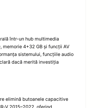
ală într-un hub multimedia
0, memorie 4+32 GB și funcții AV
ormanța sistemului, funcțiile audio
clară dacă merită investiția
re elimină butoanele capacitive
 HR‑V 2015–2022, oferind