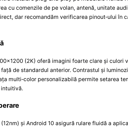
rea cu comenzile de pe volan, antenă, unitate audi
irect, dar recomandăm verificarea pinout‑ului în c
lă
00×1200 (2K) oferă imagini foarte clare și culori 
ță de standardul anterior. Contrastul și luminozit
fața multi‑color personalizabilă permite setarea te
intuitivă.
perare
2nm) și Android 10 asigură rulare fluidă a aplicați