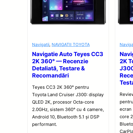
Navigatii
,
NAVIGATII TOYOTA
Naviga
Navigatie Auto Teyes CC3
Navi
2K 360° — Recenzie
2K T
Detaliată, Testare &
J30
Recomandări
Rece
Test
Teyes CC3 2K 360° pentru
Revie
Toyota Land Cruiser J300: display
pentru
QLED 2K, procesor Octa-core
ecran
2.0GHz, sistem 360° cu 4 camere,
core 2
Android 10, Bluetooth 5.1 și DSP
Blueto
performant.
CarPla