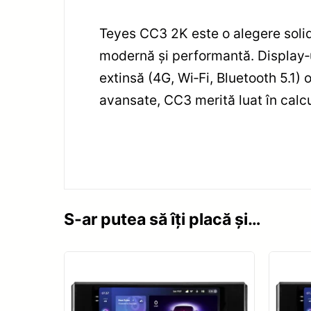
Teyes CC3 2K este o alegere soli
modernă și performantă. Display‑
extinsă (4G, Wi‑Fi, Bluetooth 5.1) 
avansate, CC3 merită luat în calc
S-ar putea să îți placă și…