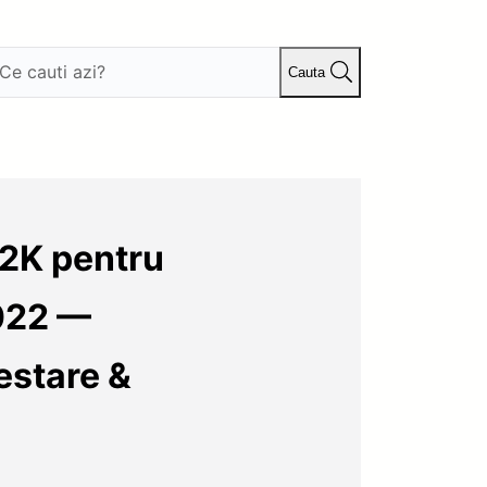
Cauta
 2K pentru
022 —
estare &