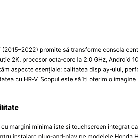
(2015–2022) promite să transforme consola centr
ție 2K, procesor octa‑core la 2.0 GHz, Android 1
ăm aspecte esențiale: calitatea display‑ului, perf
tatea cu HR‑V. Scopul este să îți oferim o imagine 
litate
cu margini minimaliste și touchscreen integrat ca
pentru instalare plug‑and‑play pe modelele Honda