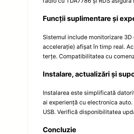
radio cu TDA7786 și RDS asigură r
Funcții suplimentare și ex
Sistemul include monitorizare 3D 
accelerație) afișat în timp real. Ac
terțe. Compatibilitatea cu comenzi
Instalare, actualizări și sup
Instalarea este simplificată dato
ai experiență cu electronica auto. 
USB. Verifică disponibilitatea upda
Concluzie