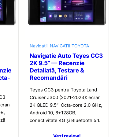
Navigatii
,
NAVIGATII TOYOTA
Navigatie Auto Teyes CC3
2K 9.5” — Recenzie
nzie
Detaliată, Testare &
cta-
Recomandări
Teyes CC3 pentru Toyota Land
CC3
Cruiser J300 (2021-2023): ecran
ecran
2K QLED 9.5″, Octa-core 2.0 GHz,
GB,
Android 10, 6+128GB,
iză
conectivitate 4G și Bluetooth 5.1.
Vezi review!