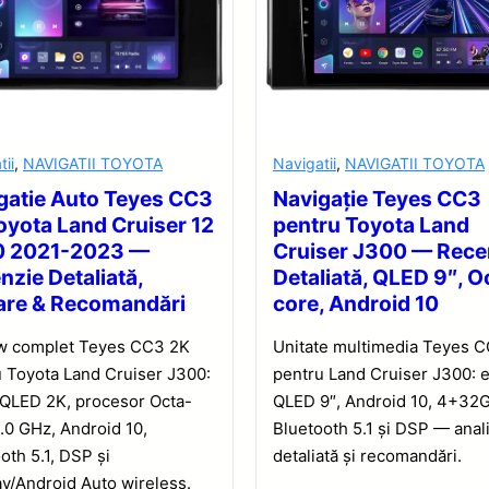
tii
,
NAVIGATII TOYOTA
Navigatii
,
NAVIGATII TOYOTA
gatie Auto Teyes CC3
Navigație Teyes CC3
oyota Land Cruiser 12
pentru Toyota Land
0 2021-2023 —
Cruiser J300 — Rece
nzie Detaliată,
Detaliată, QLED 9″, O
are & Recomandări
core, Android 10
w complet Teyes CC3 2K
Unitate multimedia Teyes 
 Toyota Land Cruiser J300:
pentru Land Cruiser J300: 
 QLED 2K, procesor Octa-
QLED 9″, Android 10, 4+32
.0 GHz, Android 10,
Bluetooth 5.1 și DSP — anal
oth 5.1, DSP și
detaliată și recomandări.
y/Android Auto wireless.