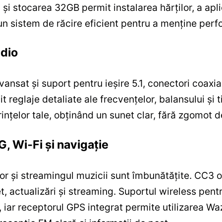
 stocarea 32GB permit instalarea hărților, a aplic
 un sistem de răcire eficient pentru a menține per
udio
at și suport pentru ieșire 5.1, conectori coaxiali
t reglaje detaliate ale frecvențelor, balansului și 
ințelor tale, obținând un sunet clar, fără zgomot d
G, Wi‑Fi și navigație
ilor și streamingul muzicii sunt îmbunătățite. CC3 
t, actualizări și streaming. Suportul wireless pen
, iar receptorul GPS integrat permite utilizarea Waz