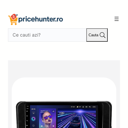
Sari
la
conținut
Cauta