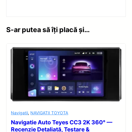
S-ar putea să îți placă și…
Navigatii
,
NAVIGATII TOYOTA
Navigatie Auto Teyes CC3 2K 360° —
Recenzie Detaliată, Testare &