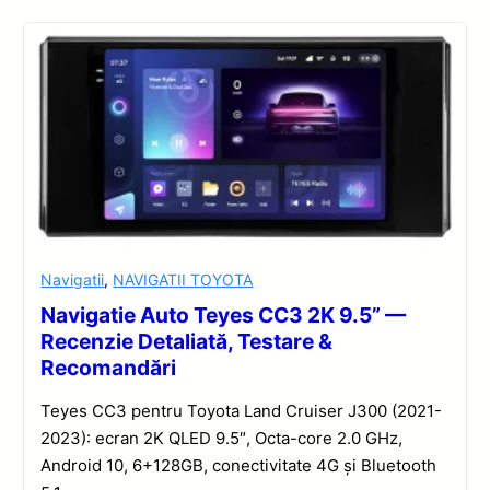
Navigatii
,
NAVIGATII TOYOTA
Navigatie Auto Teyes CC3 2K 9.5” —
Recenzie Detaliată, Testare &
Recomandări
Teyes CC3 pentru Toyota Land Cruiser J300 (2021-
2023): ecran 2K QLED 9.5″, Octa-core 2.0 GHz,
Android 10, 6+128GB, conectivitate 4G și Bluetooth