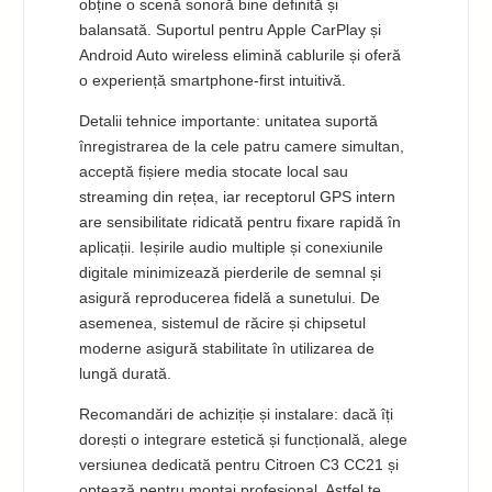
obține o scenă sonoră bine definită și
balansată. Suportul pentru Apple CarPlay și
Android Auto wireless elimină cablurile și oferă
o experiență smartphone-first intuitivă.
Detalii tehnice importante: unitatea suportă
înregistrarea de la cele patru camere simultan,
acceptă fișiere media stocate local sau
streaming din rețea, iar receptorul GPS intern
are sensibilitate ridicată pentru fixare rapidă în
aplicații. Ieșirile audio multiple și conexiunile
digitale minimizează pierderile de semnal și
asigură reproducerea fidelă a sunetului. De
asemenea, sistemul de răcire și chipsetul
moderne asigură stabilitate în utilizarea de
lungă durată.
Recomandări de achiziție și instalare: dacă îți
dorești o integrare estetică și funcțională, alege
versiunea dedicată pentru Citroen C3 CC21 și
optează pentru montaj profesional. Astfel te