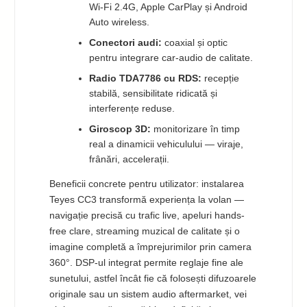
Wi-Fi 2.4G, Apple CarPlay și Android
Auto wireless.
Conectori audi:
coaxial și optic
pentru integrare car-audio de calitate.
Radio TDA7786 cu RDS:
recepție
stabilă, sensibilitate ridicată și
interferențe reduse.
Giroscop 3D:
monitorizare în timp
real a dinamicii vehiculului — viraje,
frânări, accelerații.
Beneficii concrete pentru utilizator: instalarea
Teyes CC3 transformă experiența la volan —
navigație precisă cu trafic live, apeluri hands-
free clare, streaming muzical de calitate și o
imagine completă a împrejurimilor prin camera
360°. DSP-ul integrat permite reglaje fine ale
sunetului, astfel încât fie că folosești difuzoarele
originale sau un sistem audio aftermarket, vei