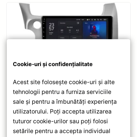
Cookie-uri și confidențialitate
Navigatii
,
NAVIGATII HONDA
Acest site folosește cookie-uri și alte
Navigatie Auto Teyes X1 4G Honda Jazz
2 2007-2014 10.2” 2+32GB — Recenzie
tehnologii pentru a furniza serviciile
Detaliată, Testare & Recomandări
sale și pentru a îmbunătăți experiența
utilizatorului. Poți accepta utilizarea
Review complet al Teyes X1 4G pentru Honda Jazz 2
(2007-2014): ecran 10.2” IPS, Android 10, Octa-core
tuturor cookie-urilor sau poți folosi
1.6GHz, Bluetooth 5.1, DSP audio și conectivitate
setările pentru a accepta individual
4G/Wi‑Fi.