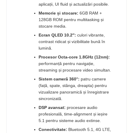
aplicații, UI fluid și actualizări posibile.
Memorie și stocare:
6GB RAM +
128GB ROM pentru multitasking și
stocare media.
Ecran QLED 10.2″:
culori vibrante,
contrast ridicat și vizibilitate bună în
lumină.
Procesor Octa-core 1.8GHz (12nm):
performanță pentru navigație,
streaming și procesare video simultan.
Sistem cameră 360°:
patru camere
(față, spate, stânga, dreapta) pentru
vizualizare panoramică și înregistrare
sincronizată.
DSP avansat:
procesare audio
profesională, time-alignment și ieșire
5.1 pentru sisteme audio extinse.
Conectivitate:
Bluetooth 5.1, 4G LTE,