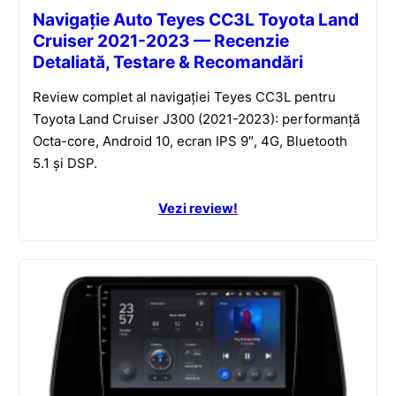
Navigație Auto Teyes CC3L Toyota Land
Cruiser 2021-2023 — Recenzie
Detaliată, Testare & Recomandări
Review complet al navigației Teyes CC3L pentru
Toyota Land Cruiser J300 (2021-2023): performanță
Octa-core, Android 10, ecran IPS 9″, 4G, Bluetooth
5.1 și DSP.
Vezi review!