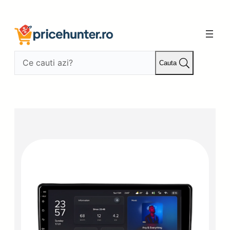
Sari
la
conținut
Cauta