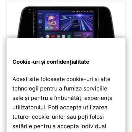
Cookie-uri și confidențialitate
Navigatii
,
NAVIGATII LEXUS
Acest site folosește cookie-uri și alte
Navigație Teyes CC3 pentru Lexus RX
2015-2022 6+128GB 10.2″ QLED —
tehnologii pentru a furniza serviciile
Recenzie Detaliată, Testare &
sale și pentru a îmbunătăți experiența
Recomandări
utilizatorului. Poți accepta utilizarea
Analiză completă Teyes CC3 pentru Lexus RX:
tuturor cookie-urilor sau poți folosi
Android 10, Octa-core 1.8GHz, 6+128GB, ecran QLED
setările pentru a accepta individual
10.2″, DSP audio și conectivitate 4G/Wi‑Fi.