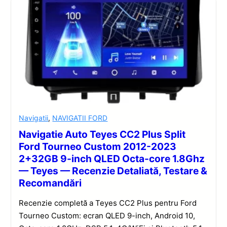
Navigatii
,
NAVIGATII FORD
Navigatie Auto Teyes CC2 Plus Split
Ford Tourneo Custom 2012-2023
2+32GB 9-inch QLED Octa-core 1.8Ghz
— Teyes — Recenzie Detaliată, Testare &
Recomandări
Recenzie completă a Teyes CC2 Plus pentru Ford
Tourneo Custom: ecran QLED 9-inch, Android 10,