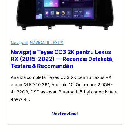
Navigatii
,
NAVIGATII LEXUS
Navigație Teyes CC3 2K pentru Lexus
RX (2015-2022) — Recenzie Detaliată,
Testare & Recomandări
Analiză completă Teyes CC3 2K pentru Lexus RX:
ecran QLED 10.36″, Android 10, Octa-core 2.0GHz,
4+32GB, DSP avansat, Bluetooth 5.1 și conectivitate
4G/Wi‑Fi.
Vezi review!