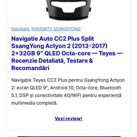
Navigatii
,
NAVIGATII SSANGYONG
Navigatie Auto CC2 Plus Split
SsangYong Actyon 2 (2013-2017)
2+32GB 9″ QLED Octa-core — Teyes —
Recenzie Detaliată, Testare &
Recomandări
Navigație Teyes CC2 Plus pentru SsangYong Actyon
2: ecran QLED 9″, Android 10, Octa-core, Bluetooth
5.1, DSP și conectivitate 4G/WiFi pentru experiență
multimedia completă.
Vezi review!