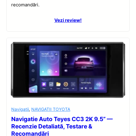
recomandări.
Vezi review!
Navigatii
,
NAVIGATII TOYOTA
Navigatie Auto Teyes CC3 2K 9.5” —
Recenzie Detaliată, Testare &
Recomandări