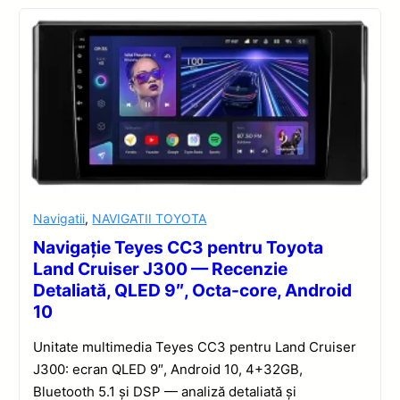
Navigatii
,
NAVIGATII TOYOTA
Navigație Teyes CC3 pentru Toyota
Land Cruiser J300 — Recenzie
Detaliată, QLED 9″, Octa-core, Android
10
Unitate multimedia Teyes CC3 pentru Land Cruiser
J300: ecran QLED 9″, Android 10, 4+32GB,
Bluetooth 5.1 și DSP — analiză detaliată și