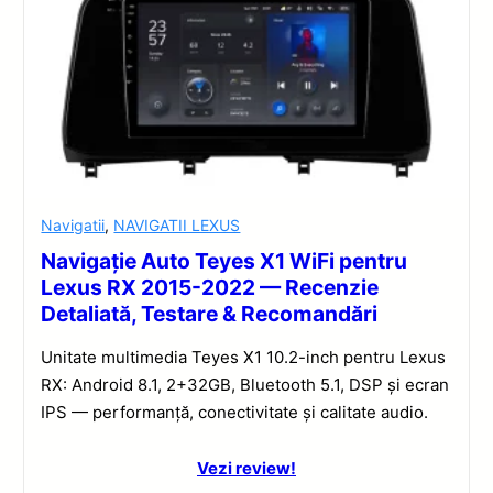
Navigatii
,
NAVIGATII LEXUS
Navigație Auto Teyes X1 WiFi pentru
Lexus RX 2015-2022 — Recenzie
Detaliată, Testare & Recomandări
Unitate multimedia Teyes X1 10.2-inch pentru Lexus
RX: Android 8.1, 2+32GB, Bluetooth 5.1, DSP și ecran
IPS — performanță, conectivitate și calitate audio.
Vezi review!