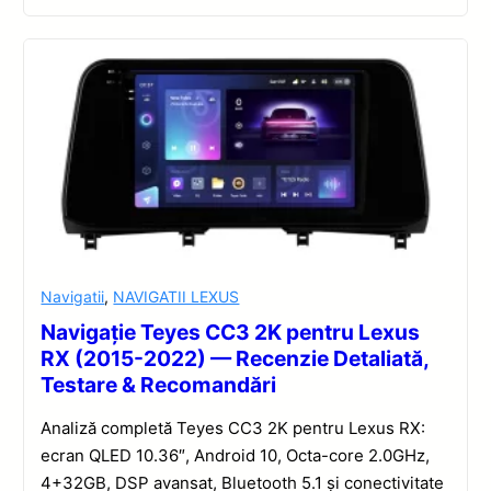
Navigatii
,
NAVIGATII LEXUS
Navigație Teyes CC3 2K pentru Lexus
RX (2015-2022) — Recenzie Detaliată,
Testare & Recomandări
Analiză completă Teyes CC3 2K pentru Lexus RX:
ecran QLED 10.36″, Android 10, Octa-core 2.0GHz,
4+32GB, DSP avansat, Bluetooth 5.1 și conectivitate