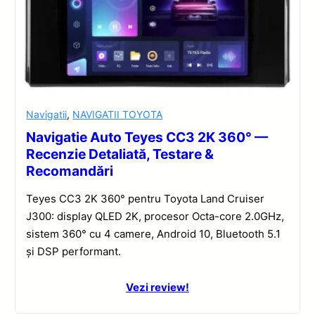
Navigatii
,
NAVIGATII TOYOTA
Navigatie Auto Teyes CC3 2K 360° —
Recenzie Detaliată, Testare &
Recomandări
Teyes CC3 2K 360° pentru Toyota Land Cruiser
J300: display QLED 2K, procesor Octa-core 2.0GHz,
sistem 360° cu 4 camere, Android 10, Bluetooth 5.1
și DSP performant.
Vezi review!