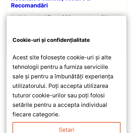
Recomandări
Analiză completă Teyes CC3 pentru Lexus RX:
Android 10, Octa-core 1.8GHz, 6+128GB, ecran QLED
10.2″, DSP audio și conectivitate 4G/Wi‑Fi.
Cookie-uri și confidențialitate
Vezi review!
Acest site folosește cookie-uri și alte
tehnologii pentru a furniza serviciile
sale și pentru a îmbunătăți experiența
«
utilizatorului. Poți accepta utilizarea
Resigilat Navigație Auto Teyes
tuturor cookie-urilor sau poți folosi
X1 4G 2+32GB 10.2" IPS Octa-
setările pentru a accepta individual
core 1.6GHz Android —
»
fiecare categorie.
Recenzie Detaliată, Testare &
Navigație Auto TPRO 2
Recomandări
Mitsubishi Outlander 2 2007-
Setari