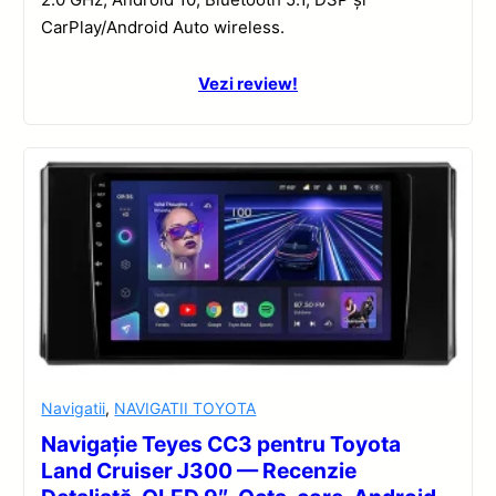
CarPlay/Android Auto wireless.
Vezi review!
Navigatii
,
NAVIGATII TOYOTA
Navigație Teyes CC3 pentru Toyota
Land Cruiser J300 — Recenzie