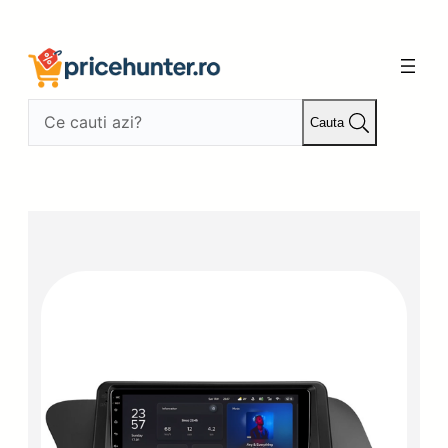
Sari
la
conținut
Cauta