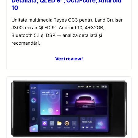
Detaliată, QLED 9″, Octa-core, Android
10
Unitate multimedia Teyes CC3 pentru Land Cruiser
J300: ecran QLED 9″, Android 10, 4+32GB,
Bluetooth 5.1 și DSP — analiză detaliată și
recomandări.
Vezi review!