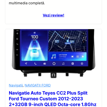
multimedia completă.
Vezi review!
Navigatii
,
NAVIGATII FORD
Navigatie Auto Teyes CC2 Plus Split
Ford Tourneo Custom 2012-2023
2+32GB 9-inch QLED Octa-core 1.8Ghz