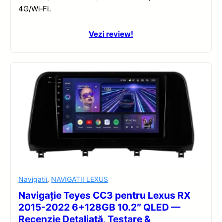
4G/Wi‑Fi.
Vezi review!
Navigatii
,
NAVIGATII LEXUS
Navigație Teyes CC3 pentru Lexus RX
2015-2022 6+128GB 10.2″ QLED —
Recenzie Detaliată, Testare &