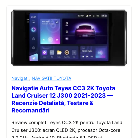
Navigatii
,
NAVIGATII TOYOTA
Navigatie Auto Teyes CC3 2K Toyota
Land Cruiser 12 J300 2021-2023 —
Recenzie Detaliată, Testare &
Recomandări
Review complet Teyes CC3 2K pentru Toyota Land
Cruiser J300: ecran QLED 2K, procesor Octa-core
2.0 GHz, Android 10, Bluetooth 5.1, DSP și