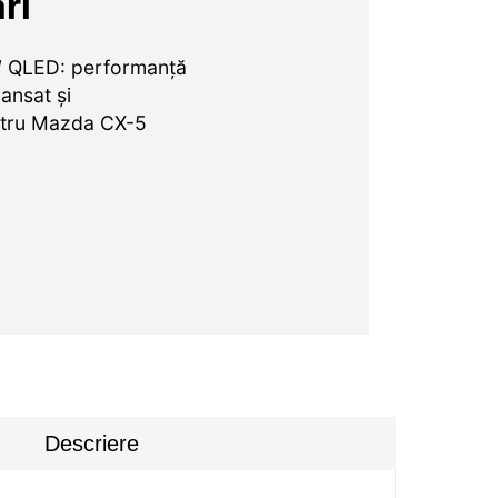
ri
″ QLED: performanță
ansat și
entru Mazda CX-5
Descriere