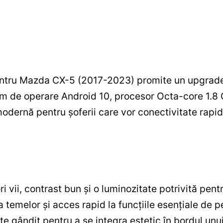
ntru Mazda CX-5 (2017-2023) promite un upgrade 
em de operare Android 10, procesor Octa-core 1.
modernă pentru șoferii care vor conectivitate rapid
 vii, contrast bun și o luminozitate potrivită pentr
 temelor și acces rapid la funcțiile esențiale de p
ste gândit pentru a se integra estetic în bordul unu