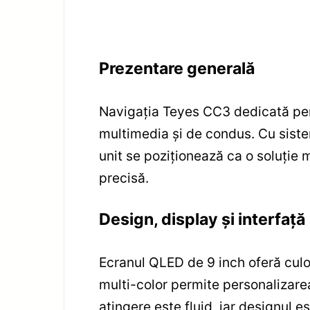
Prezentare generală
Navigația Teyes CC3 dedicată pe
multimedia și de condus. Cu sist
unit se poziționează ca o soluție 
precisă.
Design, display și interfață
Ecranul QLED de 9 inch oferă culori
multi-color permite personalizarea
atingere este fluid, iar designul e