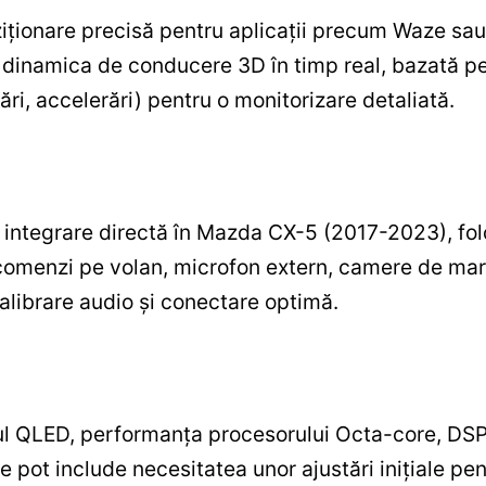
iționare precisă pentru aplicații precum Waze sau
a de dinamica de conducere 3D în timp real, bazată p
ări, accelerări) pentru o monitorizare detaliată.
integrare directă în Mazda CX-5 (2017-2023), folo
: comenzi pe volan, microfon extern, camere de marș
alibrare audio și conectare optimă.
l QLED, performanța procesorului Octa-core, DSP 
ile pot include necesitatea unor ajustări inițiale p