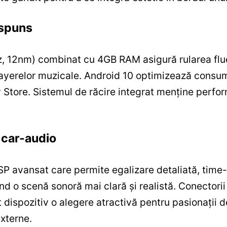
ăspuns
, 12nm) combinat cu 4GB RAM asigură rularea fluent
playerelor muzicale. Android 10 optimizează consum
ay Store. Sistemul de răcire integrat menține perfo
i car-audio
 avansat care permite egalizare detaliată, time-
ând o scenă sonoră mai clară și realistă. Conectorii 
st dispozitiv o alegere atractivă pentru pasionații
xterne.