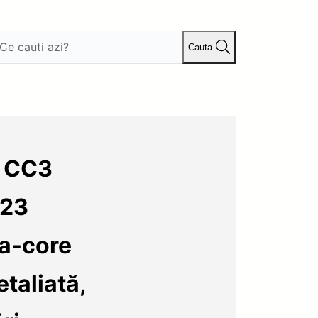
Cauta
s CC3
023
a-core
taliată,