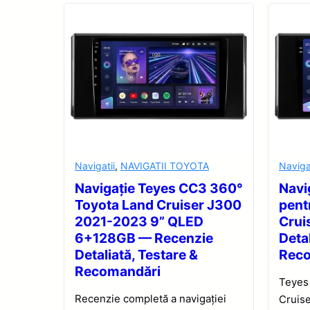
Navigatii
,
NAVIGATII TOYOTA
Naviga
Navigație Teyes CC3 360°
Navi
Toyota Land Cruiser J300
pent
2021-2023 9” QLED
Crui
6+128GB — Recenzie
Detal
Detaliată, Testare &
Rec
Recomandări
Teyes
Recenzie completă a navigației
Cruise