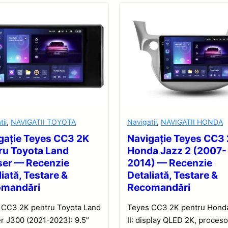
tii
,
NAVIGATII TOYOTA
Navigatii
,
NAVIGATII HONDA
gație Teyes CC3 2K
Navigație Teyes CC3
ru Toyota Land
Honda Jazz 2 (2007-
ser — Recenzie
2014) — Recenzie
iată, Testare &
Detaliată, Testare &
omandări
Recomandări
 CC3 2K pentru Toyota Land
Teyes CC3 2K pentru Hond
r J300 (2021-2023): 9.5”
II: display QLED 2K, proceso