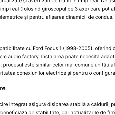
ualizate și avertizări de trafic în timp real. De as
imp real (folosind giroscopul pe 3 axe) care pot af
telemetrice și pentru afișarea dinamicii de condus.
tibilitate cu Ford Focus 1 (1998-2005), oferind co
ele audio factory. Instalarea poate necesita adap
l, procesul este similar celor mai comune unități 
ritatea conexiunilor electrice și pentru o configur
ire
ire integrat asigură disiparea stabilă a căldurii, 
0 beneficiază de stabilitate, dar actualizările de 