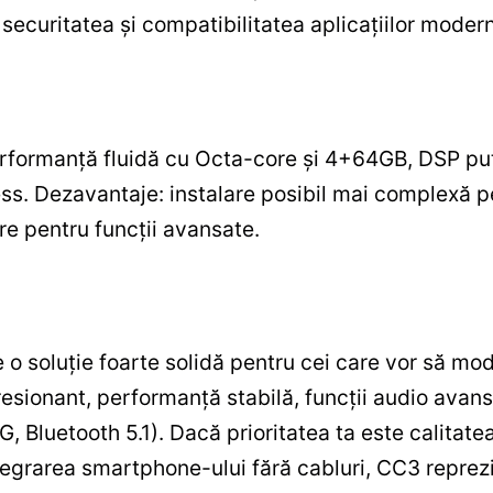
securitatea și compatibilitatea aplicațiilor moder
formanță fluidă cu Octa-core și 4+64GB, DSP putern
ss. Dezavantaje: instalare posibil mai complexă p
e pentru funcții avansate.
o soluție foarte solidă pentru cei care vor să mo
esionant, performanță stabilă, funcții audio avans
 Bluetooth 5.1). Dacă prioritatea ta este calitatea 
tegrarea smartphone-ului fără cabluri, CC3 reprezi