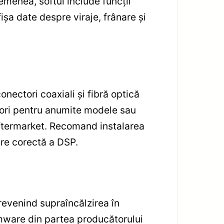
emenea, softul include funcții
ișa date despre viraje, frânare și
nectori coaxiali și fibră optică
tori pentru anumite modele sau
aftermarket. Recomand instalarea
are corectă a DSP.
prevenind supraîncălzirea în
firmware din partea producătorului