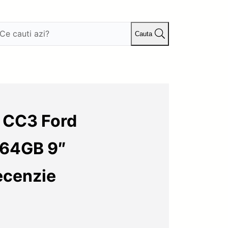
Cauta
s CC3 Ford
+64GB 9″
ecenzie