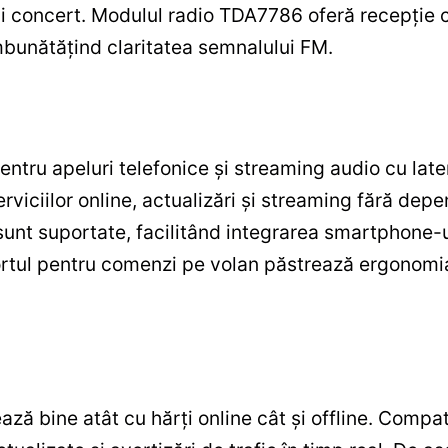
ui concert. Modulul radio TDA7786 oferă recepție c
mbunătățind claritatea semnalului FM.
entru apeluri telefonice și streaming audio cu lat
erviciilor online, actualizări și streaming fără dep
sunt suportate, facilitând integrarea smartphone-u
rtul pentru comenzi pe volan păstrează ergonomia î
ză bine atât cu hărți online cât și offline. Compati