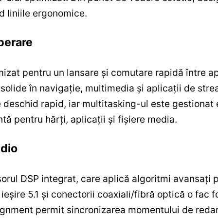
d liniile ergonomice.
perare
izat pentru un lansare și comutare rapidă între ap
lide în navigație, multimedia și aplicații de strea
se deschid rapid, iar multitasking-ul este gestiona
ă pentru hărți, aplicații și fișiere media.
udio
rul DSP integrat, care aplică algoritmi avansați p
eșire 5.1 și conectorii coaxiali/fibră optică o fac f
lignment permit sincronizarea momentului de redare