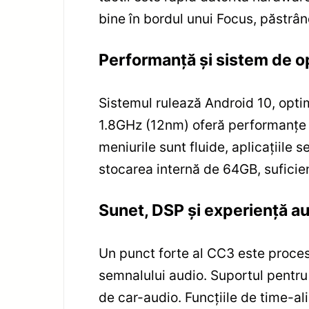
bine în bordul unui Focus, păstrân
Performanță și sistem de o
Sistemul rulează Android 10, optim
1.8GHz (12nm) oferă performanțe so
meniurile sunt fluide, aplicațiile 
stocarea internă de 64GB, suficient
Sunet, DSP și experiență a
Un punct forte al CC3 este proceso
semnalului audio. Suportul pentru i
de car-audio. Funcțiile de time-a