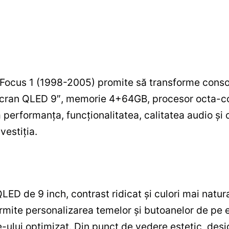
Focus 1 (1998-2005) promite să transforme consol
cran QLED 9″, memorie 4+64GB, procesor octa-core
performanța, funcționalitatea, calitatea audio și 
vestiția.
LED de 9 inch, contrast ridicat și culori mai natu
ermite personalizarea temelor și butoanelor de pe e
e-ului optimizat. Din punct de vedere estetic, des