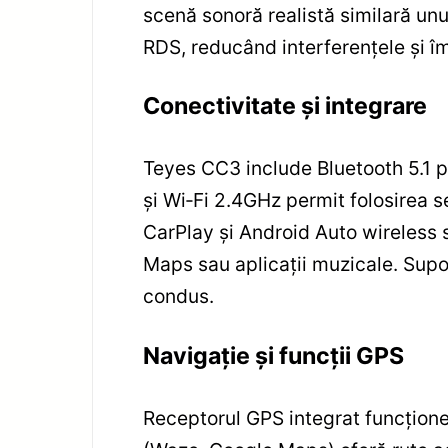
scenă sonoră realistă similară un
RDS, reducând interferențele și î
Conectivitate și integrare
Teyes CC3 include Bluetooth 5.1 p
și Wi‑Fi 2.4GHz permit folosirea s
CarPlay și Android Auto wireless 
Maps sau aplicații muzicale. Supo
condus.
Navigație și funcții GPS
Receptorul GPS integrat funcționea