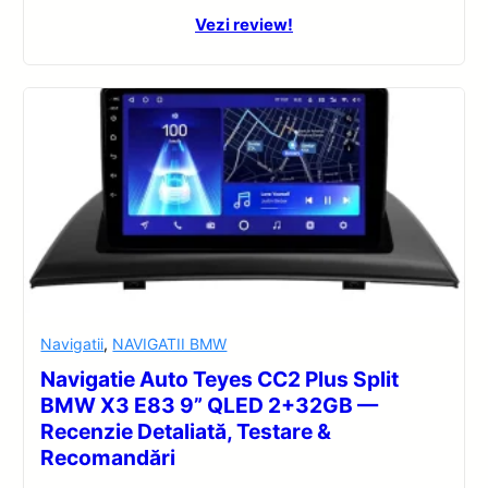
Vezi review!
Navigatii
,
NAVIGATII BMW
Navigatie Auto Teyes CC2 Plus Split
BMW X3 E83 9” QLED 2+32GB —
Recenzie Detaliată, Testare &
Recomandări