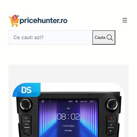
Sari
la
conținut
Cauta