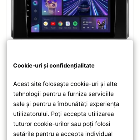
Navigatii
,
NAVIGATII TOYOTA
Navigație Teyes CC3 360° Toyota Land
Cookie-uri și confidențialitate
Cruiser J300 2021-2023 9” QLED
6+128GB — Recenzie Detaliată, Testare
& Recomandări
Acest site folosește cookie-uri și alte
tehnologii pentru a furniza serviciile
Recenzie completă a navigației Teyes CC3 360°
sale și pentru a îmbunătăți experiența
pentru Toyota Land Cruiser J300 (2021-2023):
Android 10, Octa-core 1.8GHz, QLED 9″, 6+128GB,
utilizatorului. Poți accepta utilizarea
camere 360°, DSP și 4G.
tuturor cookie-urilor sau poți folosi
setările pentru a accepta individual
Vezi review!