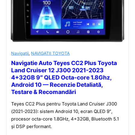
Navigatii
,
NAVIGATII TOYOTA
Navigatie Auto Teyes CC2 Plus Toyota
Land Cruiser 12 J300 2021-2023
4+32GB 9″ QLED Octa-core 1.8Ghz,
Android 10 — Recenzie Detaliată,
Testare & Recomandări
Teyes CC2 Plus pentru Toyota Land Cruiser J300
(2021-2023): sistem Android 10, ecran QLED 9″,
procesor octa-core 1.8GHz, 4+32GB, Bluetooth 5.1
și DSP performant.