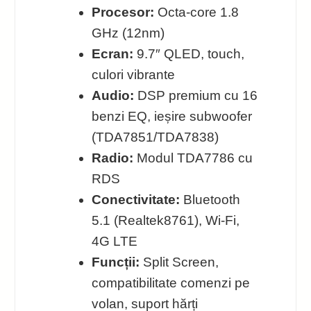
Procesor:
Octa-core 1.8
GHz (12nm)
Ecran:
9.7″ QLED, touch,
culori vibrante
Audio:
DSP premium cu 16
benzi EQ, ieșire subwoofer
(TDA7851/TDA7838)
Radio:
Modul TDA7786 cu
RDS
Conectivitate:
Bluetooth
5.1 (Realtek8761), Wi‑Fi,
4G LTE
Funcții:
Split Screen,
compatibilitate comenzi pe
volan, suport hărți