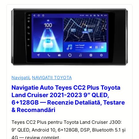
Navigatii
,
NAVIGATII TOYOTA
Navigatie Auto Teyes CC2 Plus Toyota
Land Cruiser 2021-2023 9″ QLED,
6+128GB — Recenzie Detaliată, Testare
& Recomandări
Teyes CC2 Plus pentru Toyota Land Cruiser J300:
9″ QLED, Android 10, 6+128GB, DSP, Bluetooth 5.1 și
4G — review complet.