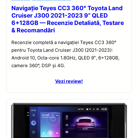
Navigație Teyes CC3 360° Toyota Land
Cruiser J300 2021-2023 9” QLED
6+128GB — Recenzie Detaliată, Testare
& Recomandări
Recenzie completă a navigației Teyes CC3 360°
pentru Toyota Land Cruiser J300 (2021-2023):
Android 10, Octa-core 1.8GHz, QLED 9″, 6+128GB,
camere 360°, DSP și 4G.
Vezi review!