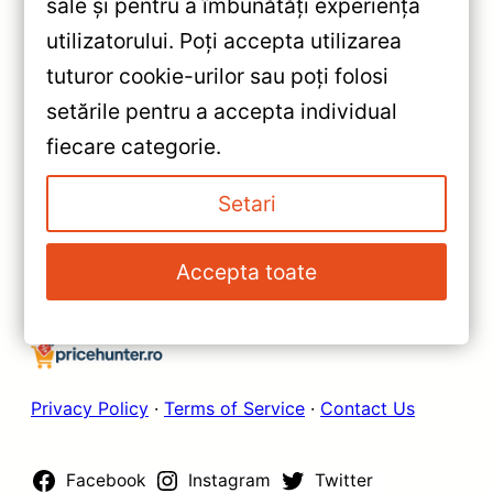
sale și pentru a îmbunătăți experiența
«
utilizatorului. Poți accepta utilizarea
Navigație Auto Teyes X1 9″ IPS
tuturor cookie-urilor sau poți folosi
(Lexus ES 2013-2018) 2+32GB
setările pentru a accepta individual
— Caracteristici, Păreri & Preț
»
fiecare categorie.
Actualizat
Navigatie Auto Teyes X1 4G
Lexus ES 2013-2018 2+32GB 9″
Setari
IPS Octa-core — Recenzie
Detaliată, Testare &
Accepta toate
Recomandări
Privacy Policy
·
Terms of Service
·
Contact Us
Facebook
Instagram
Twitter