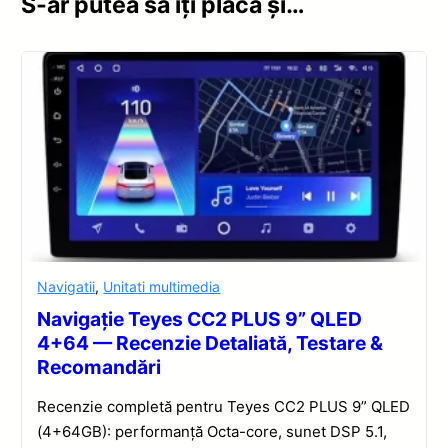
S-ar putea să îți placă și…
Navigatii
,
Unitati multimedia
Navigație Teyes CC2 PLUS 9” QLED
4+64 — Recenzie Detaliată, Testare &
Recomandări
Recenzie completă pentru Teyes CC2 PLUS 9” QLED
(4+64GB): performanță Octa-core, sunet DSP 5.1,