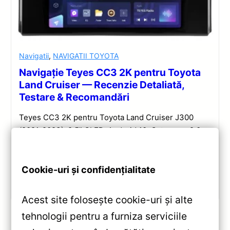
Navigatii
,
NAVIGATII TOYOTA
Navigație Teyes CC3 2K pentru Toyota
Land Cruiser — Recenzie Detaliată,
Testare & Recomandări
Teyes CC3 2K pentru Toyota Land Cruiser J300
(2021-2023): 9.5” QLED, Android 10, Octa-core 2.0
GHz, 4+32GB, Bluetooth 5.1 și DSP. Evaluare
completă a performanței și conectivității.
Cookie-uri și confidențialitate
Vezi review!
Acest site folosește cookie-uri și alte
tehnologii pentru a furniza serviciile