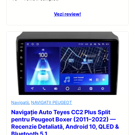
Vezi review!
Navigatii
,
NAVIGATII PEUGEOT
Navigație Auto Teyes CC2 Plus Split
pentru Peugeot Boxer (2011–2022) —
Recenzie Detaliată, Android 10, QLED &
Bluetooth 5.1