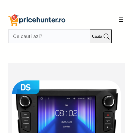
Sari
la
conținut
Cauta