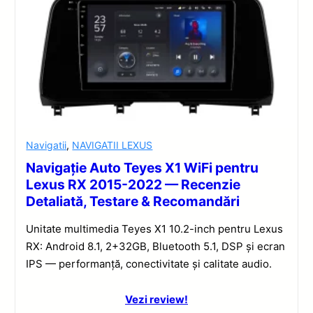
Navigatii
,
NAVIGATII LEXUS
Navigație Auto Teyes X1 WiFi pentru
Lexus RX 2015-2022 — Recenzie
Detaliată, Testare & Recomandări
Unitate multimedia Teyes X1 10.2-inch pentru Lexus
RX: Android 8.1, 2+32GB, Bluetooth 5.1, DSP și ecran
IPS — performanță, conectivitate și calitate audio.
Vezi review!