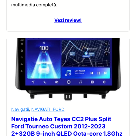
multimedia completă.
Vezi review!
Navigatii
,
NAVIGATII FORD
Navigatie Auto Teyes CC2 Plus Split
Ford Tourneo Custom 2012-2023
2+32GB 9-inch QLED Octa-core 1.8Ghz