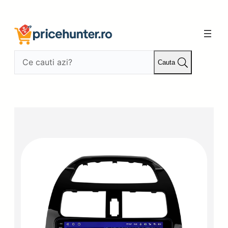
Sari
la
conținut
Cauta