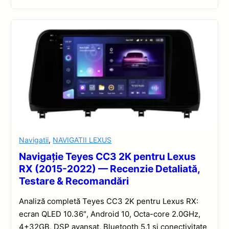
Navigatii
,
NAVIGATII LEXUS
Navigație Teyes CC3 2K pentru Lexus
RX (2015-2022) — Recenzie Detaliată,
Testare & Recomandări
Analiză completă Teyes CC3 2K pentru Lexus RX:
ecran QLED 10.36″, Android 10, Octa-core 2.0GHz,
4+32GB, DSP avansat, Bluetooth 5.1 și conectivitate