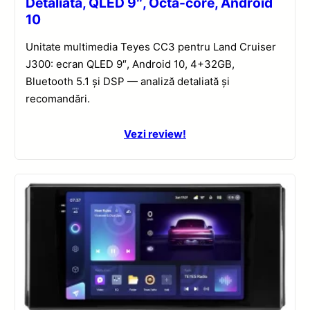
Detaliată, QLED 9″, Octa-core, Android
10
Unitate multimedia Teyes CC3 pentru Land Cruiser
J300: ecran QLED 9″, Android 10, 4+32GB,
Bluetooth 5.1 și DSP — analiză detaliată și
recomandări.
Vezi review!