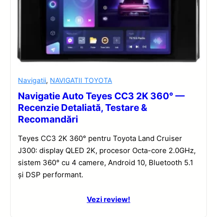
Navigatii
,
NAVIGATII TOYOTA
Navigatie Auto Teyes CC3 2K 360° —
Recenzie Detaliată, Testare &
Recomandări
Teyes CC3 2K 360° pentru Toyota Land Cruiser
J300: display QLED 2K, procesor Octa-core 2.0GHz,
sistem 360° cu 4 camere, Android 10, Bluetooth 5.1
și DSP performant.
Vezi review!