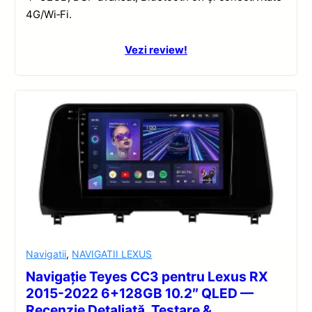
4G/Wi‑Fi.
Vezi review!
Navigatii
,
NAVIGATII LEXUS
Navigație Teyes CC3 pentru Lexus RX
2015-2022 6+128GB 10.2″ QLED —
Recenzie Detaliată, Testare &