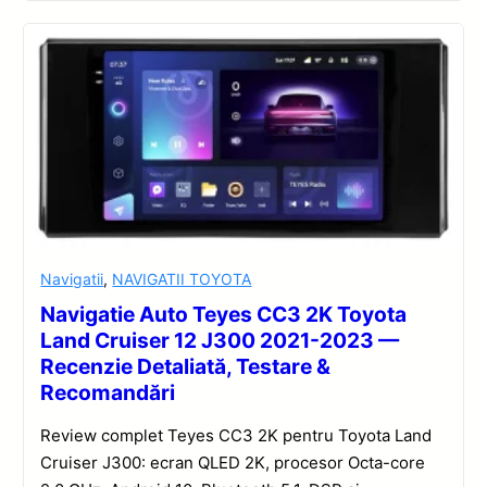
Navigatii
,
NAVIGATII TOYOTA
Navigatie Auto Teyes CC3 2K Toyota
Land Cruiser 12 J300 2021-2023 —
Recenzie Detaliată, Testare &
Recomandări
Review complet Teyes CC3 2K pentru Toyota Land
Cruiser J300: ecran QLED 2K, procesor Octa-core