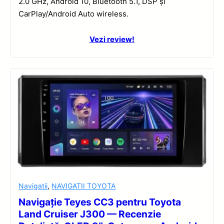
2.0 GHz, Android 10, Bluetooth 5.1, DSP și
CarPlay/Android Auto wireless.
Vezi review!
Navigatii
,
NAVIGATII TOYOTA
Navigație Teyes CC3 pentru Toyota
Land Cruiser J300 — Recenzie