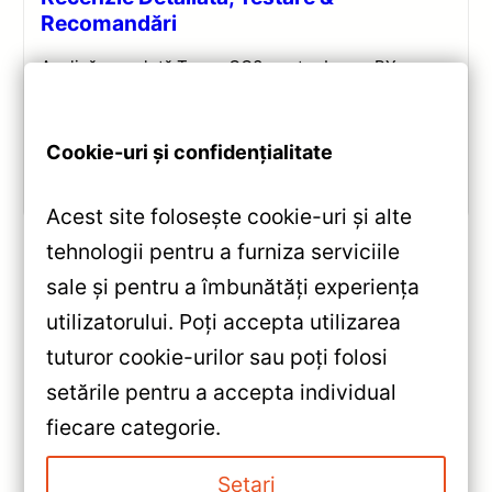
Recomandări
Analiză completă Teyes CC3 pentru Lexus RX:
Android 10, Octa-core 1.8GHz, 6+128GB, ecran QLED
10.2″, DSP audio și conectivitate 4G/Wi‑Fi.
Cookie-uri și confidențialitate
Vezi review!
Acest site folosește cookie-uri și alte
tehnologii pentru a furniza serviciile
sale și pentru a îmbunătăți experiența
«
utilizatorului. Poți accepta utilizarea
Teyes CC3 360° Citroen C3 —
tuturor cookie-urilor sau poți folosi
Recenzie Detaliată, Testare &
setările pentru a accepta individual
Recomandări
»
fiecare categorie.
Navigație Teyes X1 9” 2+32GB
pentru Chevrolet Spark M300
Setari