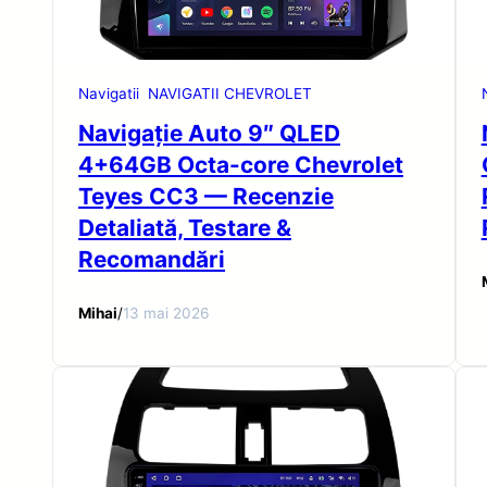
Navigatii
NAVIGATII CHEVROLET
Navigație Auto 9″ QLED
4+64GB Octa-core Chevrolet
Teyes CC3 — Recenzie
Detaliată, Testare &
Recomandări
Mihai
/
13 mai 2026