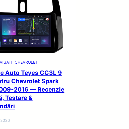
VIGATII CHEVROLET
ie Auto Teyes CC3L 9
ntru Chevrolet Spark
009-2016 — Recenzie
ă, Testare &
ndări
 2026