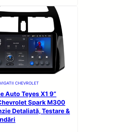
VIGATII CHEVROLET
ie Auto Teyes X1 9”
Chevrolet Spark M300
ie Detaliată, Testare &
ndări