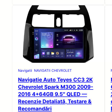
Navigatii
NAVIGATII CHEVROLET
Navigatie Auto Teyes CC3 2K
Chevrolet Spark M300 2009-
2016 4+64GB 9.5″ QLED —
Recenzie Detaliată, Testare &
Recomandări