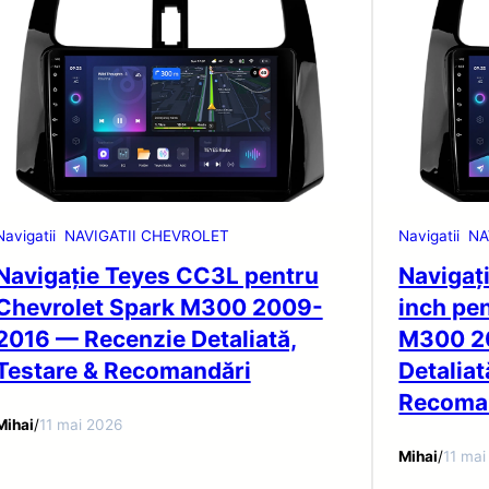
Navigatii
NAVIGATII CHEVROLET
Navigatii
NA
Navigație Teyes CC3L pentru
Navigaț
Chevrolet Spark M300 2009-
inch pe
2016 — Recenzie Detaliată,
M300 2
Testare & Recomandări
Detaliat
Recoma
Mihai
/
11 mai 2026
Mihai
/
11 mai