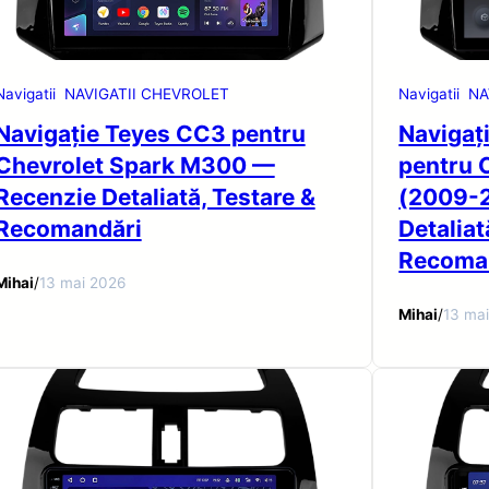
Navigatii
NAVIGATII CHEVROLET
Navigatii
NA
Navigație Teyes CC3 pentru
Navigaț
Chevrolet Spark M300 —
pentru 
Recenzie Detaliată, Testare &
(2009-2
Recomandări
Detaliat
Recoma
Mihai
/
13 mai 2026
Mihai
/
13 ma