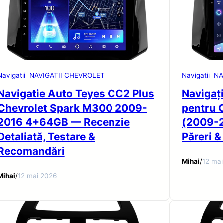
Navigatii
NAVIGATII CHEVROLET
Navigatii
NA
Navigatie Auto Teyes CC2 Plus
Navigaț
Chevrolet Spark M300 2009-
pentru 
2016 4+64GB — Recenzie
(2009-2
Detaliată, Testare &
Păreri &
Recomandări
Mihai
/
12 ma
Mihai
/
12 mai 2026