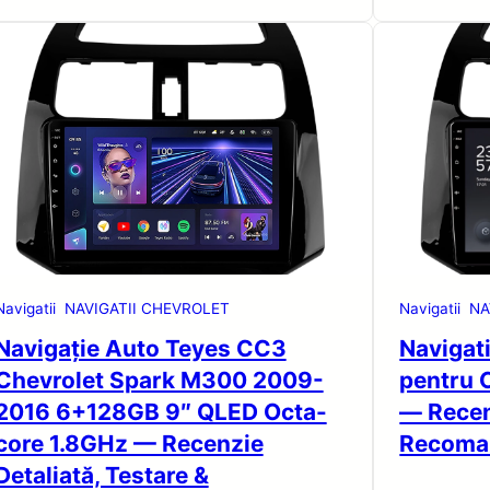
Navigatii
NAVIGATII CHEVROLET
Navigatii
NA
Navigație Auto Teyes CC3
Navigat
Chevrolet Spark M300 2009-
pentru 
2016 6+128GB 9″ QLED Octa-
— Recenz
core 1.8GHz — Recenzie
Recoma
Detaliată, Testare &