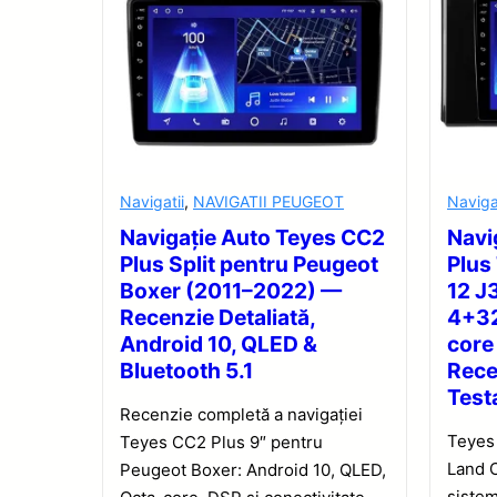
Navigatii
,
NAVIGATII PEUGEOT
Naviga
Navigație Auto Teyes CC2
Navi
Plus Split pentru Peugeot
Plus
Boxer (2011–2022) —
12 J
Recenzie Detaliată,
4+32
Android 10, QLED &
core
Bluetooth 5.1
Rece
Test
Recenzie completă a navigației
Teyes
Teyes CC2 Plus 9″ pentru
Land 
Peugeot Boxer: Android 10, QLED,
sistem