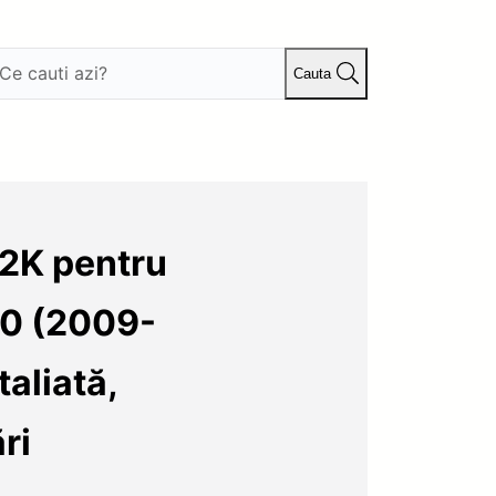
Cauta
 2K pentru
00 (2009-
aliată,
ri