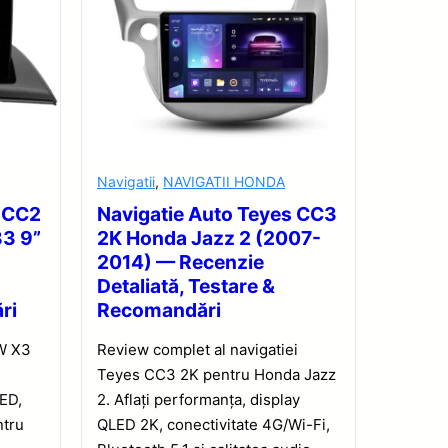
Navigatii
,
NAVIGATII HONDA
s CC2
Navigatie Auto Teyes CC3
83 9”
2K Honda Jazz 2 (2007-
2014) — Recenzie
Detaliată, Testare &
ri
Recomandări
W X3
Review complet al navigatiei
Teyes CC3 2K pentru Honda Jazz
ED,
2. Aflați performanța, display
ntru
QLED 2K, conectivitate 4G/Wi-Fi,