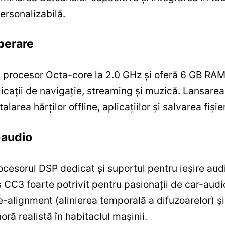
ersonalizabilă.
perare
 procesor Octa-core la 2.0 GHz și oferă 6 GB RAM
icații de navigație, streaming și muzică. Lansarea a
area hărților offline, aplicațiilor și salvarea fișie
-audio
ocesorul DSP dedicat și suportul pentru ieșire audi
s CC3 foarte potrivit pentru pasionații de car-audi
e-alignment (alinierea temporală a difuzoarelor) ș
oră realistă în habitaclul mașinii.