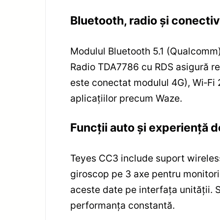
Bluetooth, radio și conecti
Modulul Bluetooth 5.1 (Qualcomm) o
Radio TDA7786 cu RDS asigură rec
este conectat modulul 4G), Wi‑Fi 2.
aplicațiilor precum Waze.
Funcții auto și experiență 
Teyes CC3 include suport wireless
giroscop pe 3 axe pentru monitoriz
aceste date pe interfața unității. 
performanța constantă.