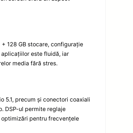
 + 128 GB stocare, configurație
plicațiilor este fluidă, iar
relor media fără stres.
o 5.1, precum și conectori coaxiali
o. DSP-ul permite reglaje
i optimizări pentru frecvențele