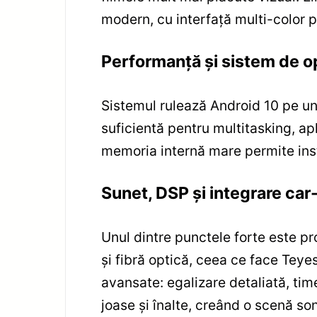
modern, cu interfață multi-color p
Performanță și sistem de o
Sistemul rulează Android 10 pe un
suficientă pentru multitasking, apl
memoria internă mare permite instal
Sunet, DSP și integrare car
Unul dintre punctele forte este pr
și fibră optică, ceea ce face Teye
avansate: egalizare detaliată, tim
joase și înalte, creând o scenă son