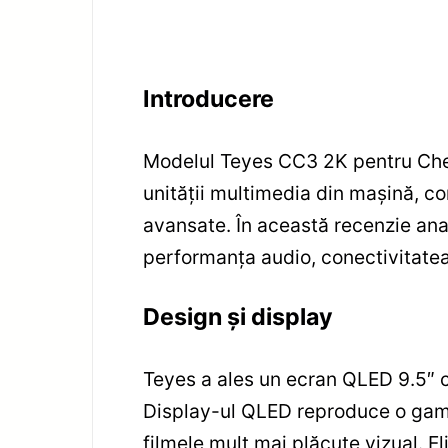
Introducere
Modelul Teyes CC3 2K pentru Che
unității multimedia din mașină, 
avansate. În această recenzie anal
performanța audio, conectivitatea
Design și display
Teyes a ales un ecran QLED 9.5″ cu
Display-ul QLED reproduce o gamă l
filmele mult mai plăcute vizual. E