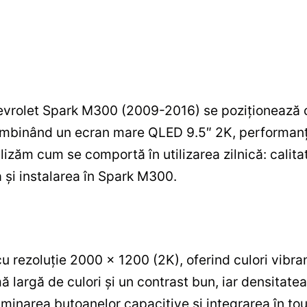
vrolet Spark M300 (2009-2016) se poziționează c
combinând un ecran mare QLED 9.5″ 2K, performanț
izăm cum se comportă în utilizarea zilnică: calitate
 și instalarea în Spark M300.
 rezoluție 2000 x 1200 (2K), oferind culori vibran
argă de culori și un contrast bun, iar densitatea pi
liminarea butoanelor capacitive și integrarea în t