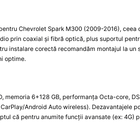
c pentru Chevrolet Spark M300 (2009-2016), ceea
dio prin coaxial și fibră optică, plus suportul pen
ntru instalare corectă recomandăm montajul la un s
ni optime.
D, memoria 6+128 GB, performanța Octa-core, DSP
, CarPlay/Android Auto wireless). Dezavantajele po
 faptul că pentru anumite funcții avansate (ex: 4G)