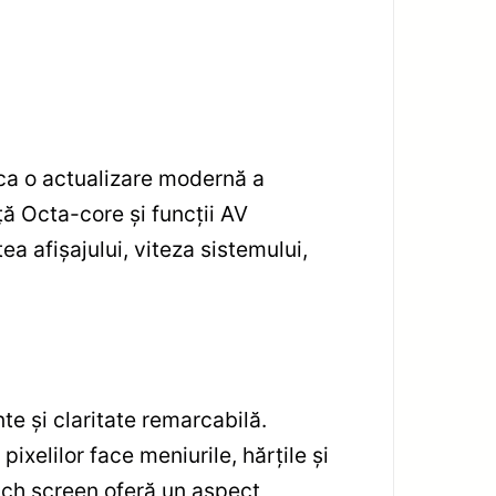
a o actualizare modernă a
ă Octa-core și funcții AV
a afișajului, viteza sistemului,
te și claritate remarcabilă.
xelilor face meniurile, hărțile și
ouch screen oferă un aspect