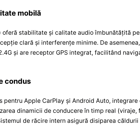
vitate mobilă
feră stabilitate și calitate audio îmbunătățită pe
epție clară și interferențe minime. De asemenea,
4G și are receptor GPS integrat, facilitând navigar
de condus
 pentru Apple CarPlay și Android Auto, integrare 
area dinamicii de conducere în timp real (viraje, fr
Sistemul de răcire intern asigură disiparea căldurii 