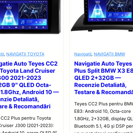
tii
,
NAVIGATII TOYOTA
Navigatii
,
NAVIGATII BMW
gatie Auto Teyes CC2
Navigatie Auto Teye
 Toyota Land Cruiser
Plus Split BMW X3 E
300 2021-2023
QLED 2+32GB —
GB 9″ QLED Octa-
Recenzie Detaliată,
 1.8Ghz, Android 10 —
Testare & Recomandă
nzie Detaliată,
Teyes CC2 Plus pentru BM
are & Recomandări
E83: Android 10, Octa-core
 CC2 Plus pentru Toyota
1.8GHz, 2+32GB, display QL
Cruiser J300 (2021-2023):
Bluetooth 5.1, 4G și DSP pe
 Android 10, ecran QLED 9″,