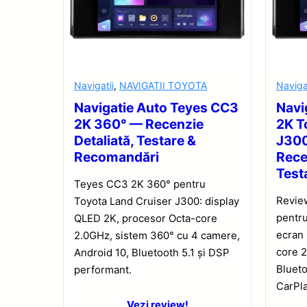
Navigatii
,
NAVIGATII TOYOTA
Naviga
Navigatie Auto Teyes CC3
Navi
2K 360° — Recenzie
2K T
Detaliată, Testare &
J30
Recomandări
Rece
Test
Teyes CC3 2K 360° pentru
Revie
Toyota Land Cruiser J300: display
pentru
QLED 2K, procesor Octa-core
ecran
2.0GHz, sistem 360° cu 4 camere,
core 2
Android 10, Bluetooth 5.1 și DSP
Blueto
performant.
CarPla
Vezi review!