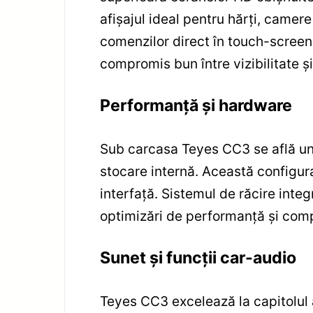
afișajul ideal pentru hărți, camer
comenzilor direct în touch-screen
compromis bun între vizibilitate și
Performanță și hardware
Sub carcasa Teyes CC3 se află un 
stocare internă. Această configuraț
interfață. Sistemul de răcire integ
optimizări de performanță și compa
Sunet și funcții car-audio
Teyes CC3 excelează la capitolul a