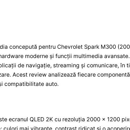
edia concepută pentru Chevrolet Spark M300 (20
ardware moderne și funcții multimedia avansate. D
plicații de navigație, streaming și comunicare, în
lizare. Acest review analizează fiecare component
și compatibilitate auto.
te ecranul QLED 2K cu rezoluția 2000 x 1200 pixel
 culori mai vibrante, contrast ridicat și o acoperi