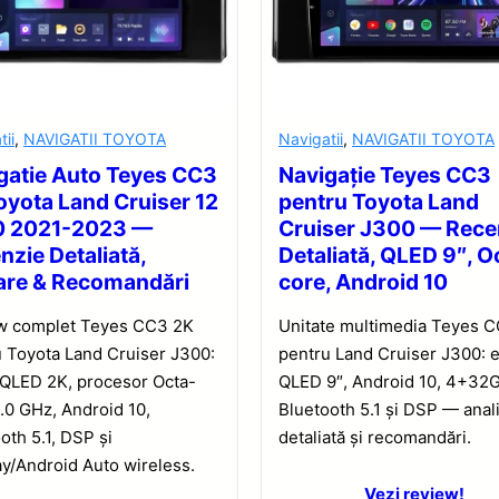
tii
,
NAVIGATII TOYOTA
Navigatii
,
NAVIGATII TOYOTA
gatie Auto Teyes CC3
Navigație Teyes CC3
oyota Land Cruiser 12
pentru Toyota Land
0 2021-2023 —
Cruiser J300 — Rece
nzie Detaliată,
Detaliată, QLED 9″, O
are & Recomandări
core, Android 10
w complet Teyes CC3 2K
Unitate multimedia Teyes 
 Toyota Land Cruiser J300:
pentru Land Cruiser J300: 
 QLED 2K, procesor Octa-
QLED 9″, Android 10, 4+32
.0 GHz, Android 10,
Bluetooth 5.1 și DSP — anal
oth 5.1, DSP și
detaliată și recomandări.
y/Android Auto wireless.
Vezi review!