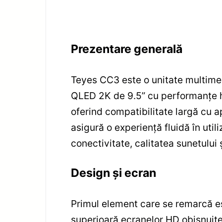
Prezentare generală
Teyes CC3 este o unitate multim
QLED 2K de 9.5” cu performanțe h
oferind compatibilitate largă cu a
asigură o experiență fluidă în uti
conectivitate, calitatea sunetului 
Design și ecran
Primul element care se remarcă es
superioară ecranelor HD obișnuite: