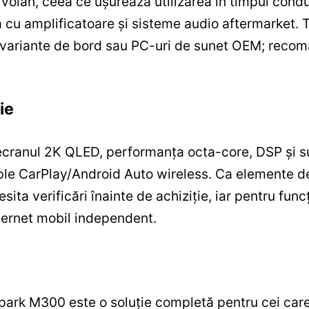
volan, ceea ce ușurează utilizarea în timpul condu
a cu amplificatoare și sisteme audio aftermarket. T
 variante de bord sau PC-uri de sunet OEM; recoma
ie
ecranul 2K QLED, performanța octa-core, DSP și sup
ple CarPlay/Android Auto wireless. Ca elemente de
esita verificări înainte de achiziție, iar pentru fu
ternet mobil independent.
ark M300 este o soluție completă pentru cei car