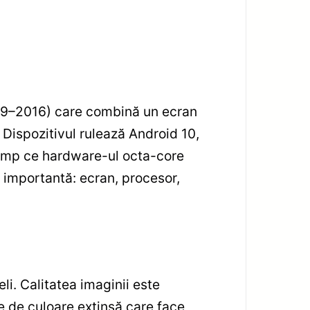
09–2016) care combină un ecran
ispozitivul rulează Android 10,
 timp ce hardware-ul octa-core
ă importantă: ecran, procesor,
i. Calitatea imaginii este
re de culoare extinsă care face