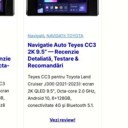
Navigatii
,
NAVIGATII TOYOTA
Navigatie Auto Teyes CC3
2K 9.5” — Recenzie
nzie
Detaliată, Testare &
cta-
Recomandări
Teyes CC3 pentru Toyota Land
CC3
Cruiser J300 (2021-2023): ecran
ecran
2K QLED 9.5″, Octa-core 2.0 GHz,
GB,
Android 10, 6+128GB,
iză
conectivitate 4G și Bluetooth 5.1.
Vezi review!