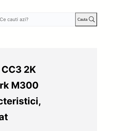
Cauta
s CC3 2K
ark M300
eristici,
at