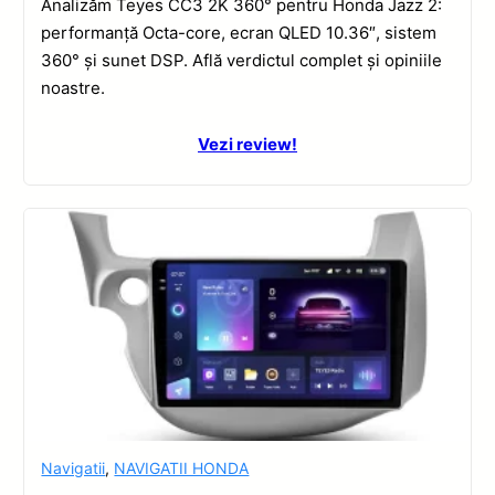
Analizăm Teyes CC3 2K 360° pentru Honda Jazz 2:
performanță Octa-core, ecran QLED 10.36″, sistem
360° și sunet DSP. Află verdictul complet și opiniile
noastre.
Vezi review!
Navigatii
,
NAVIGATII HONDA