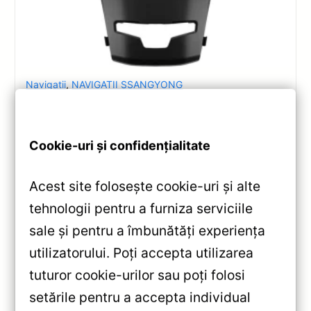
Navigatii
,
NAVIGATII SSANGYONG
Navigatie Auto CC2 Plus Split
SsangYong Actyon 2 (2013-2017)
2+32GB 9″ QLED Octa-core — Teyes —
Cookie-uri și confidențialitate
Recenzie Detaliată, Testare &
Recomandări
Acest site folosește cookie-uri și alte
Navigație Teyes CC2 Plus pentru SsangYong Actyon
tehnologii pentru a furniza serviciile
2: ecran QLED 9″, Android 10, Octa-core, Bluetooth
sale și pentru a îmbunătăți experiența
5.1, DSP și conectivitate 4G/WiFi pentru experiență
utilizatorului. Poți accepta utilizarea
multimedia completă.
tuturor cookie-urilor sau poți folosi
Vezi review!
setările pentru a accepta individual