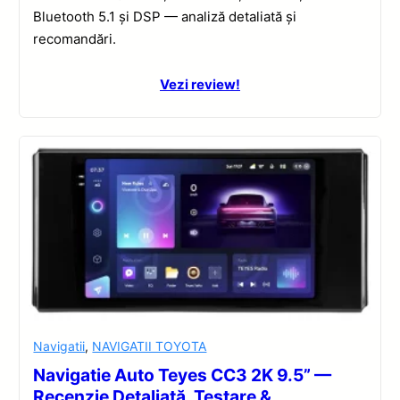
Bluetooth 5.1 și DSP — analiză detaliată și
recomandări.
Vezi review!
Navigatii
,
NAVIGATII TOYOTA
Navigatie Auto Teyes CC3 2K 9.5” —
Recenzie Detaliată, Testare &