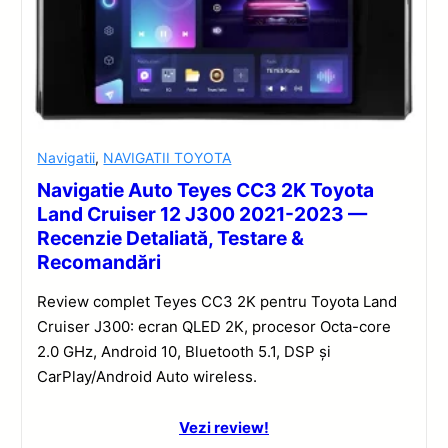
Navigatii
,
NAVIGATII TOYOTA
Navigatie Auto Teyes CC3 2K Toyota
Land Cruiser 12 J300 2021-2023 —
Recenzie Detaliată, Testare &
Recomandări
Review complet Teyes CC3 2K pentru Toyota Land
Cruiser J300: ecran QLED 2K, procesor Octa-core
2.0 GHz, Android 10, Bluetooth 5.1, DSP și
CarPlay/Android Auto wireless.
Vezi review!