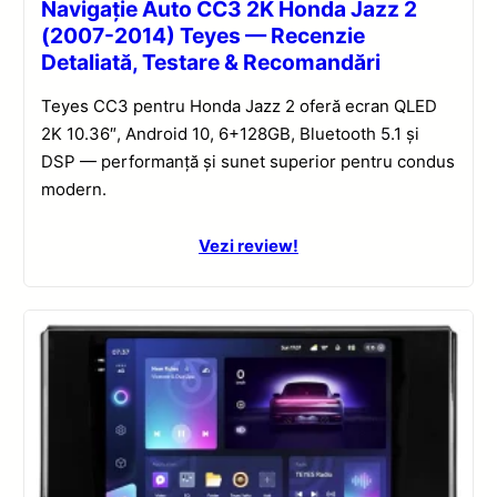
Navigație Auto CC3 2K Honda Jazz 2
(2007-2014) Teyes — Recenzie
Detaliată, Testare & Recomandări
Teyes CC3 pentru Honda Jazz 2 oferă ecran QLED
2K 10.36″, Android 10, 6+128GB, Bluetooth 5.1 și
DSP — performanță și sunet superior pentru condus
modern.
Vezi review!