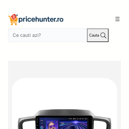
Sari
la
conținut
Cauta