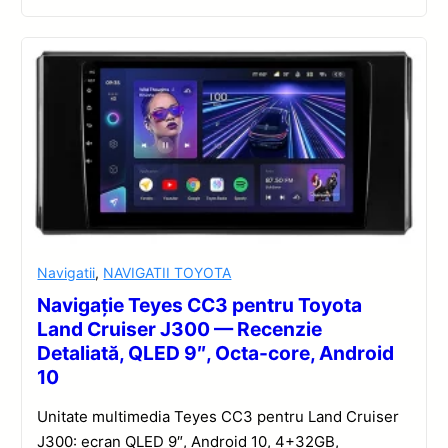
Navigatii
,
NAVIGATII TOYOTA
Navigație Teyes CC3 pentru Toyota
Land Cruiser J300 — Recenzie
Detaliată, QLED 9″, Octa-core, Android
10
Unitate multimedia Teyes CC3 pentru Land Cruiser
J300: ecran QLED 9″, Android 10, 4+32GB,