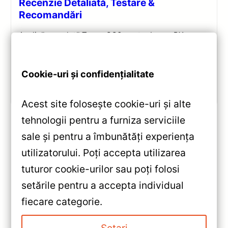
Recenzie Detaliată, Testare &
Recomandări
Analiză completă Teyes CC3 pentru Lexus RX:
Android 10, Octa-core 1.8GHz, 6+128GB, ecran QLED
10.2″, DSP audio și conectivitate 4G/Wi‑Fi.
Cookie-uri și confidențialitate
Vezi review!
Acest site folosește cookie-uri și alte
tehnologii pentru a furniza serviciile
sale și pentru a îmbunătăți experiența
«
utilizatorului. Poți accepta utilizarea
Navigatie Auto Teyes CC3L
tuturor cookie-urilor sau poți folosi
Jeep Grand Cherokee 2 (2013-
setările pentru a accepta individual
2020) 4+64GB 9-inch IPS —
»
fiecare categorie.
Teyes — Recenzie Detaliată,
Navigație Auto Teyes CC3
Testare & Recomandări
Lexus IS 2005-2013 9″ QLED