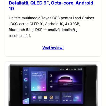
Detaliată, QLED 9″, Octa-core, Android
10
Unitate multimedia Teyes CC3 pentru Land Cruiser
J300: ecran QLED 9″, Android 10, 4+32GB,
Bluetooth 5.1 și DSP — analiză detaliată și
recomandări.
Vezi review!