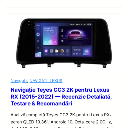
Navigatii
,
NAVIGATII LEXUS
Navigație Teyes CC3 2K pentru Lexus
RX (2015-2022) — Recenzie Detaliată,
Testare & Recomandări
Analiză completă Teyes CC3 2K pentru Lexus RX:
ecran QLED 10.36″, Android 10, Octa-core 2.0GHz,