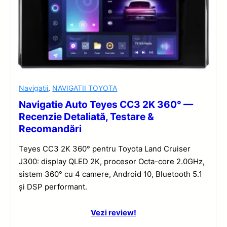
Navigatii
,
NAVIGATII TOYOTA
Navigatie Auto Teyes CC3 2K 360° —
Recenzie Detaliată, Testare &
Recomandări
Teyes CC3 2K 360° pentru Toyota Land Cruiser
J300: display QLED 2K, procesor Octa-core 2.0GHz,
sistem 360° cu 4 camere, Android 10, Bluetooth 5.1
și DSP performant.
Vezi review!