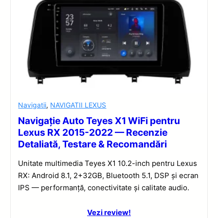
Navigatii
,
NAVIGATII LEXUS
Navigație Auto Teyes X1 WiFi pentru
Lexus RX 2015-2022 — Recenzie
Detaliată, Testare & Recomandări
Unitate multimedia Teyes X1 10.2-inch pentru Lexus
RX: Android 8.1, 2+32GB, Bluetooth 5.1, DSP și ecran
IPS — performanță, conectivitate și calitate audio.
Vezi review!