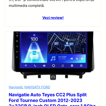
multimedia completă.
Vezi review!
Navigatii
,
NAVIGATII FORD
Navigatie Auto Teyes CC2 Plus Split
Ford Tourneo Custom 2012-2023
2+32GB 9-inch QLED Octa-core 1.8Ghz