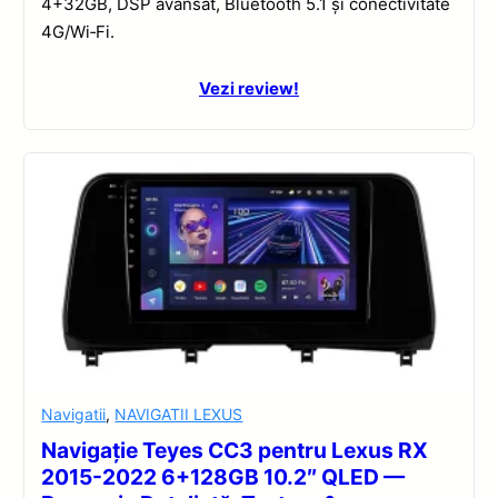
4+32GB, DSP avansat, Bluetooth 5.1 și conectivitate
4G/Wi‑Fi.
Vezi review!
Navigatii
,
NAVIGATII LEXUS
Navigație Teyes CC3 pentru Lexus RX
2015-2022 6+128GB 10.2″ QLED —