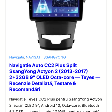
Navigatii
,
NAVIGATII SSANGYONG
Navigatie Auto CC2 Plus Split
SsangYong Actyon 2 (2013-2017)
2+32GB 9″ QLED Octa-core — Teyes —
Recenzie Detaliată, Testare &
Recomandări
Navigație Teyes CC2 Plus pentru SsangYong Actyon
2: ecran QLED 9″, Android 10, Octa-core, Bluetooth
5.1, DSP și conectivitate 4G/WiFi pentru experiență