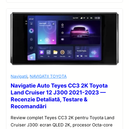
Navigatii
,
NAVIGATII TOYOTA
Navigatie Auto Teyes CC3 2K Toyota
Land Cruiser 12 J300 2021-2023 —
Recenzie Detaliată, Testare &
Recomandări
Review complet Teyes CC3 2K pentru Toyota Land
Cruiser J300: ecran QLED 2K, procesor Octa-core