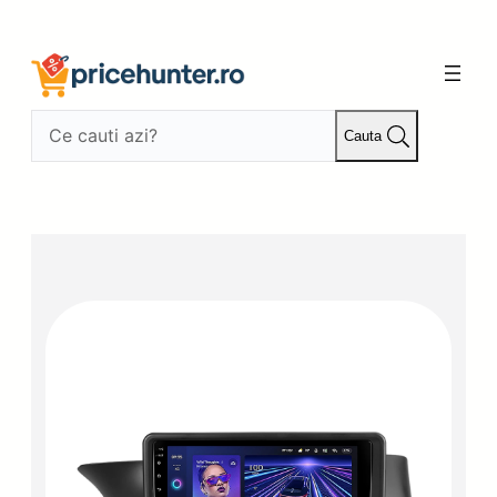
Sari
la
conținut
Cauta