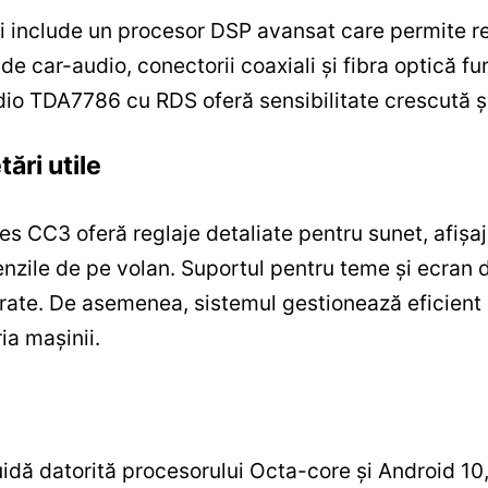
și include un procesor DSP avansat care permite reg
de car-audio, conectorii coaxiali și fibra optică f
io TDA7786 cu RDS oferă sensibilitate crescută și 
tări utile
es CC3 oferă reglaje detaliate pentru sunet, afişaj
zile de pe volan. Suportul pentru teme și ecran de
ferate. De asemenea, sistemul gestionează eficien
ia mașinii.
idă datorită procesorului Octa-core și Android 10,