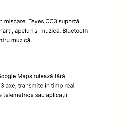
i în mișcare. Teyes CC3 suportă
hărți, apeluri și muzică. Bluetooth
entru muzică.
 Google Maps rulează fără
 axe, transmite în timp real
e telemetrice sau aplicații