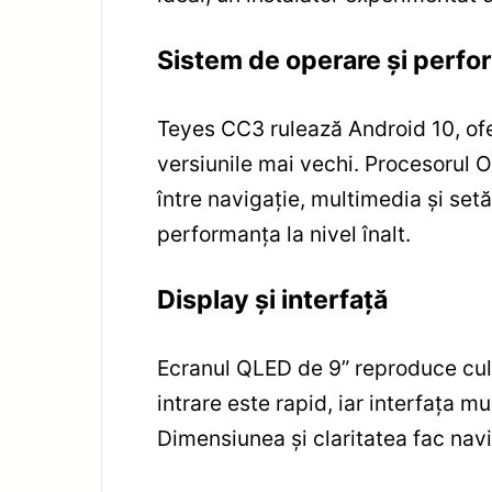
Sistem de operare și perfo
Teyes CC3 rulează Android 10, ofer
versiunile mai vechi. Procesorul O
între navigație, multimedia și set
performanța la nivel înalt.
Display și interfață
Ecranul QLED de 9” reproduce culo
intrare este rapid, iar interfața m
Dimensiunea și claritatea fac navi