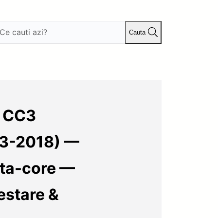
Cauta
s CC3
13-2018) —
ta-core —
estare &