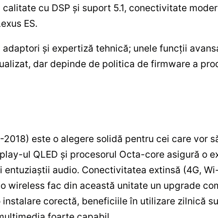
 calitate cu DSP și suport 5.1, conectivitate modern
Lexus ES.
a adaptori și expertiză tehnică; unele funcții avans
ualizat, dar depinde de politica de firmware a pro
018) este o alegere solidă pentru cei care vor să
lay-ul QLED și procesorul Octa-core asigură o exp
și entuziaștii audio. Conectivitatea extinsă (4G, Wi-
o wireless fac din această unitate un upgrade co
 instalare corectă, beneficiile în utilizare zilnică 
 multimedia foarte capabil.