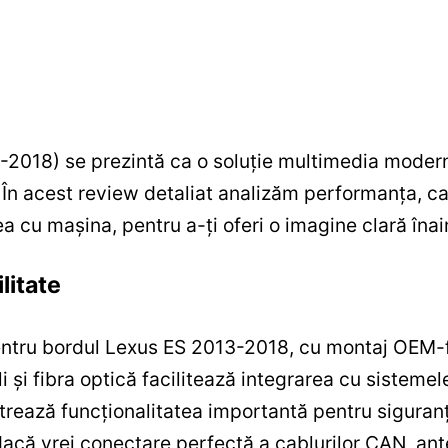
-2018) se prezintă ca o soluție multimedia mode
 În acest review detaliat analizăm performanța, ca
a cu mașina, pentru a-ți oferi o imagine clară înain
litate
entru bordul Lexus ES 2013-2018, cu montaj OEM-f
li și fibra optică facilitează integrarea cu sistemel
rează funcționalitatea importantă pentru siguranț
dacă vrei conectare perfectă a cablurilor CAN, anten