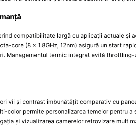
rmanță
ind compatibilitate largă cu aplicații actuale și a
cta-core (8 x 1.8GHz, 12nm) asigură un start rapid a
ări. Managementul termic integrat evită throttling-
ri vii și contrast îmbunătățit comparativ cu panou
ulti-color permite personalizarea temelor pentru a se
gația și vizualizarea camerelor retrovizare mult mai