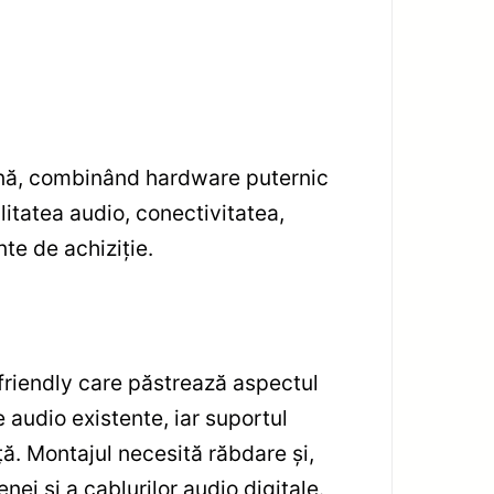
rnă, combinând hardware puternic
litatea audio, conectivitatea,
te de achiziție.
riendly care păstrează aspectul
e audio existente, iar suportul
ă. Montajul necesită răbdare și,
ei și a cablurilor audio digitale.