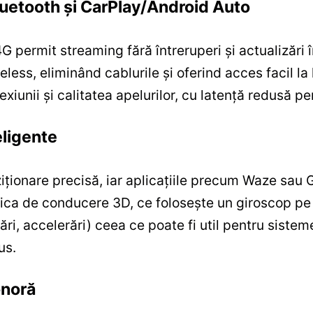
luetooth și CarPlay/Android Auto
G permit streaming fără întreruperi și actualizăr
ess, eliminând cablurile și oferind acces facil la 
xiunii și calitatea apelurilor, cu latență redusă p
eligente
iționare precisă, iar aplicațiile precum Waze sau
ca de conducere 3D, ce folosește un giroscop pe 3
ări, accelerări) ceea ce poate fi util pentru sistem
us.
onoră