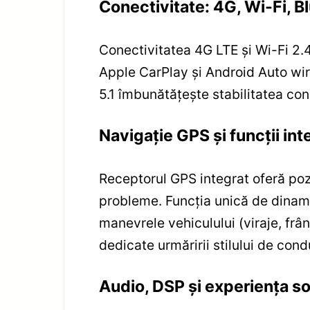
Conectivitate: 4G, Wi-Fi, B
Conectivitatea 4G LTE și Wi-Fi 2.4
Apple CarPlay și Android Auto wirel
5.1 îmbunătățește stabilitatea cone
Navigație GPS și funcții int
Receptorul GPS integrat oferă poz
probleme. Funcția unică de dinami
manevrele vehiculului (viraje, frân
dedicate urmăririi stilului de cond
Audio, DSP și experiența s