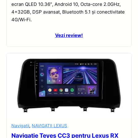
ecran QLED 10.36″, Android 10, Octa-core 2.0GHz,
4+32GB, DSP avansat, Bluetooth 5.1 și conectivitate
4G/Wi‑Fi.
Vezi review!
Navigatii
,
NAVIGATII LEXUS
Navigație Teyes CC3 pentru Lexus RX