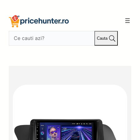
Sari
la
conținut
Cauta