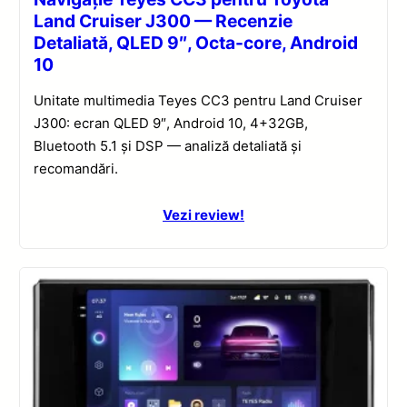
Land Cruiser J300 — Recenzie
Detaliată, QLED 9″, Octa-core, Android
10
Unitate multimedia Teyes CC3 pentru Land Cruiser
J300: ecran QLED 9″, Android 10, 4+32GB,
Bluetooth 5.1 și DSP — analiză detaliată și
recomandări.
Vezi review!