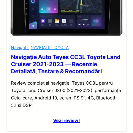
Navigatii
,
NAVIGATII TOYOTA
Navigație Auto Teyes CC3L Toyota Land
Cruiser 2021-2023 — Recenzie
Detaliată, Testare & Recomandări
Review complet al navigației Teyes CC3L pentru
Toyota Land Cruiser J300 (2021-2023): performanță
Octa-core, Android 10, ecran IPS 9″, 4G, Bluetooth
5.1 și DSP.
Vezi review!