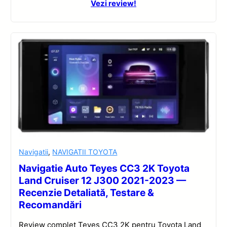
Vezi review!
Navigatii
,
NAVIGATII TOYOTA
Navigatie Auto Teyes CC3 2K Toyota
Land Cruiser 12 J300 2021-2023 —
Recenzie Detaliată, Testare &
Recomandări
Review complet Teyes CC3 2K pentru Toyota Land