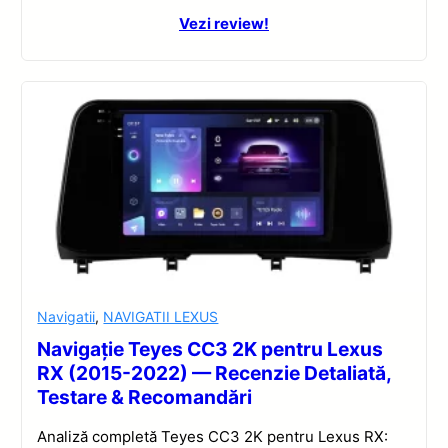
Vezi review!
Navigatii
,
NAVIGATII LEXUS
Navigație Teyes CC3 2K pentru Lexus
RX (2015-2022) — Recenzie Detaliată,
Testare & Recomandări
Analiză completă Teyes CC3 2K pentru Lexus RX: