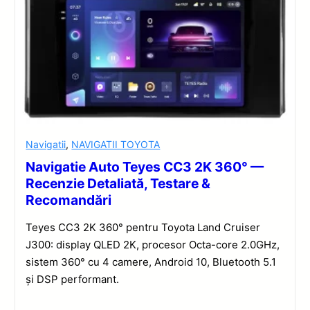
Navigatii
,
NAVIGATII TOYOTA
Navigatie Auto Teyes CC3 2K 360° —
Recenzie Detaliată, Testare &
Recomandări
Teyes CC3 2K 360° pentru Toyota Land Cruiser
J300: display QLED 2K, procesor Octa-core 2.0GHz,
sistem 360° cu 4 camere, Android 10, Bluetooth 5.1
și DSP performant.