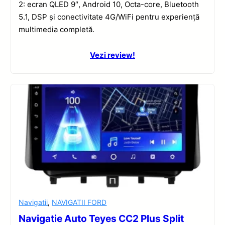
2: ecran QLED 9″, Android 10, Octa-core, Bluetooth
5.1, DSP și conectivitate 4G/WiFi pentru experiență
multimedia completă.
Vezi review!
Navigatii
,
NAVIGATII FORD
Navigatie Auto Teyes CC2 Plus Split