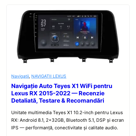
Navigatii
,
NAVIGATII LEXUS
Navigație Auto Teyes X1 WiFi pentru
Lexus RX 2015-2022 — Recenzie
Detaliată, Testare & Recomandări
Unitate multimedia Teyes X1 10.2-inch pentru Lexus
RX: Android 8.1, 2+32GB, Bluetooth 5.1, DSP și ecran
IPS — performanță, conectivitate și calitate audio.