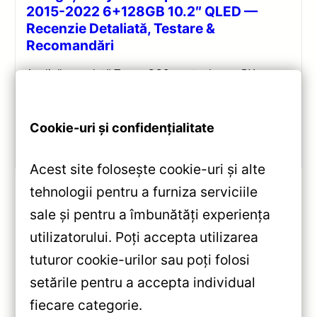
2015-2022 6+128GB 10.2″ QLED —
Recenzie Detaliată, Testare &
Recomandări
Analiză completă Teyes CC3 pentru Lexus RX:
Android 10, Octa-core 1.8GHz, 6+128GB, ecran QLED
10.2″, DSP audio și conectivitate 4G/Wi‑Fi.
Cookie-uri și confidențialitate
Vezi review!
Acest site folosește cookie-uri și alte
tehnologii pentru a furniza serviciile
sale și pentru a îmbunătăți experiența
«
utilizatorului. Poți accepta utilizarea
Navigatie Auto Teyes CC3
tuturor cookie-urilor sau poți folosi
pentru Lexus ES (2013-2018) —
setările pentru a accepta individual
9” QLED, 4+32GB, Octa-core —
»
fiecare categorie.
Recenzie Detaliată, Testare &
Navigație Auto Teyes CC3L 9″