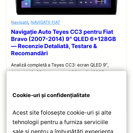
Navigatii
,
NAVIGATII FIAT
Navigație Auto Teyes CC3 pentru Fiat
Bravo (2007-2014) 9″ QLED 6+128GB
— Recenzie Detaliată, Testare &
Recomandări
Analiză completă a Teyes CC3: ecran QLED 9″,
Android 10, CPU octa-core 1.8GHz, 6+128GB,
Bluetooth 5.1, 4G, DSP și integrare CarPlay/Android
Auto wireless.
Cookie-uri și confidențialitate
Vezi review!
Acest site folosește cookie-uri și alte
tehnologii pentru a furniza serviciile
sale și pentru a îmbunătăți experiența