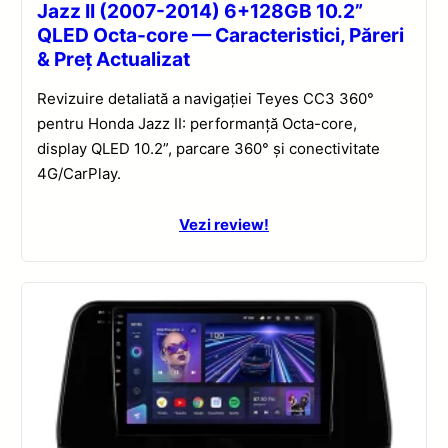
Jazz II (2007-2014) 6+128GB 10.2”
QLED Octa-core — Caracteristici, Păreri
& Preț Actualizat
Revizuire detaliată a navigației Teyes CC3 360°
pentru Honda Jazz II: performanță Octa-core,
display QLED 10.2”, parcare 360° și conectivitate
4G/CarPlay.
Vezi review!