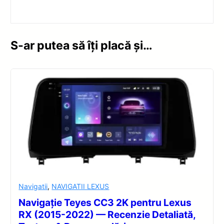
S-ar putea să îți placă și…
Navigatii
,
NAVIGATII LEXUS
Navigație Teyes CC3 2K pentru Lexus
RX (2015-2022) — Recenzie Detaliată,