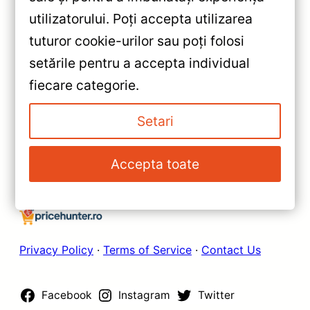
«
utilizatorului. Poți accepta utilizarea
Navigație Teyes CC3L pentru
tuturor cookie-urilor sau poți folosi
Kia Sorento 2015-2020 —
setările pentru a accepta individual
Recenzie Detaliată, Testare &
»
fiecare categorie.
Recomandări
Navigatie Auto Teyes CC3
pentru Lexus ES (2013-2018) —
Setari
9” QLED, 4+32GB, Octa-core —
Recenzie Detaliată, Testare &
Accepta toate
Recomandări
Privacy Policy
·
Terms of Service
·
Contact Us
Facebook
Instagram
Twitter