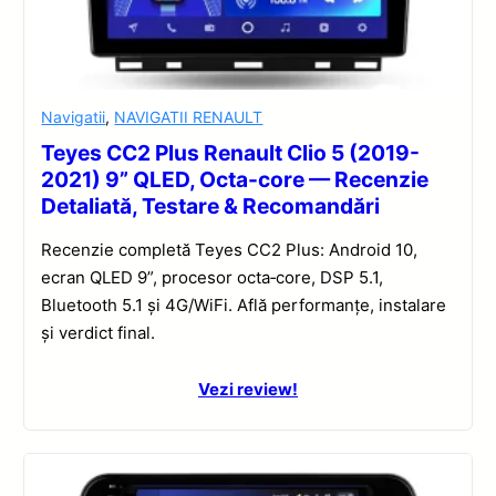
Navigatii
,
NAVIGATII RENAULT
Teyes CC2 Plus Renault Clio 5 (2019-
2021) 9” QLED, Octa-core — Recenzie
Detaliată, Testare & Recomandări
Recenzie completă Teyes CC2 Plus: Android 10,
ecran QLED 9”, procesor octa‑core, DSP 5.1,
Bluetooth 5.1 și 4G/WiFi. Află performanțe, instalare
și verdict final.
Vezi review!