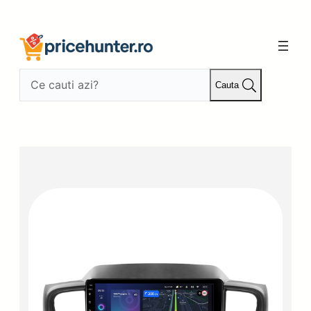
Sari
la
conținut
Cauta