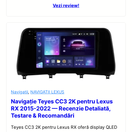
Vezi review!
Navigatii
,
NAVIGATII LEXUS
Navigație Teyes CC3 2K pentru Lexus
RX 2015-2022 — Recenzie Detaliată,
Testare & Recomandări
Teyes CC3 2K pentru Lexus RX oferă display QLED