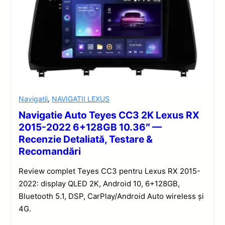
Navigatii
,
NAVIGATII LEXUS
Navigatie Auto Teyes CC3 2K Lexus RX
2015-2022 6+128GB 10.36″ —
Recenzie Detaliată, Testare &
Recomandări
Review complet Teyes CC3 pentru Lexus RX 2015-
2022: display QLED 2K, Android 10, 6+128GB,
Bluetooth 5.1, DSP, CarPlay/Android Auto wireless și
4G.