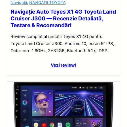
Navigatii
,
NAVIGATII TOYOTA
Navigație Auto Teyes X1 4G Toyota Land
Cruiser J300 — Recenzie Detaliată,
Testare & Recomandări
Review complet al unității Teyes X1 4G pentru
Toyota Land Cruiser J300: Android 10, ecran 9″ IPS,
Octa-core 1.6GHz, 2+32GB, Bluetooth 5.1 și DSP.
Vezi review!