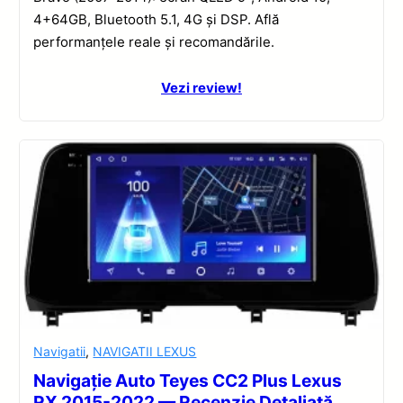
4+64GB, Bluetooth 5.1, 4G și DSP. Află
performanțele reale și recomandările.
Vezi review!
Navigatii
,
NAVIGATII LEXUS
Navigație Auto Teyes CC2 Plus Lexus
RX 2015-2022 — Recenzie Detaliată,