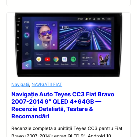
Navigatii
,
NAVIGATII FIAT
Navigație Auto Teyes CC3 Fiat Bravo
2007-2014 9″ QLED 4+64GB —
Recenzie Detaliată, Testare &
Recomandări
Recenzie completă a unității Teyes CC3 pentru Fiat
Bravo (2007-2014): ecran QLED 9″, Android 10,