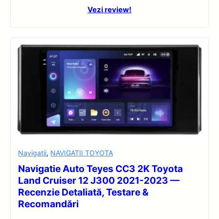
Vezi review!
Navigatii
,
NAVIGATII TOYOTA
Navigatie Auto Teyes CC3 2K Toyota
Land Cruiser 12 J300 2021-2023 —
Recenzie Detaliată, Testare &
Recomandări