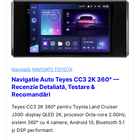
Navigatii
,
NAVIGATII TOYOTA
Navigatie Auto Teyes CC3 2K 360° —
Recenzie Detaliată, Testare &
Recomandări
Teyes CC3 2K 360° pentru Toyota Land Cruiser
J300: display QLED 2K, procesor Octa-core 2.0GHz,
sistem 360° cu 4 camere, Android 10, Bluetooth 5.1
și DSP performant.