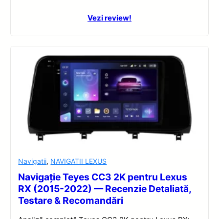
Vezi review!
Navigatii
,
NAVIGATII LEXUS
Navigație Teyes CC3 2K pentru Lexus
RX (2015-2022) — Recenzie Detaliată,
Testare & Recomandări