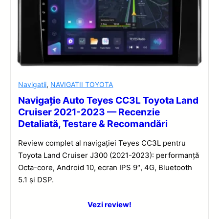
Navigatii
,
NAVIGATII TOYOTA
Navigație Auto Teyes CC3L Toyota Land
Cruiser 2021-2023 — Recenzie
Detaliată, Testare & Recomandări
Review complet al navigației Teyes CC3L pentru
Toyota Land Cruiser J300 (2021-2023): performanță
Octa-core, Android 10, ecran IPS 9″, 4G, Bluetooth
5.1 și DSP.
Vezi review!