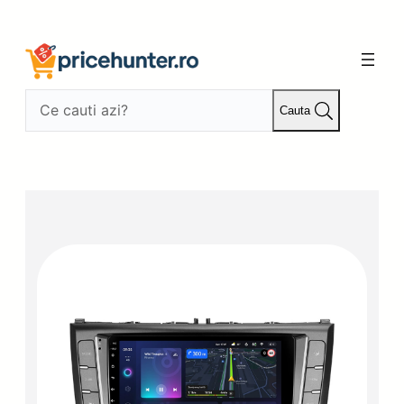
Sari
la
conținut
Cauta