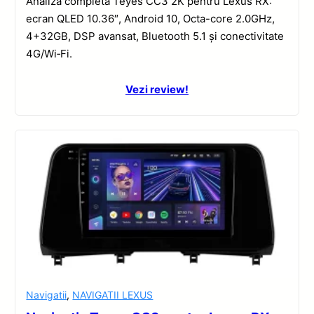
Analiză completă Teyes CC3 2K pentru Lexus RX:
ecran QLED 10.36″, Android 10, Octa-core 2.0GHz,
4+32GB, DSP avansat, Bluetooth 5.1 și conectivitate
4G/Wi‑Fi.
Vezi review!
Navigatii
,
NAVIGATII LEXUS