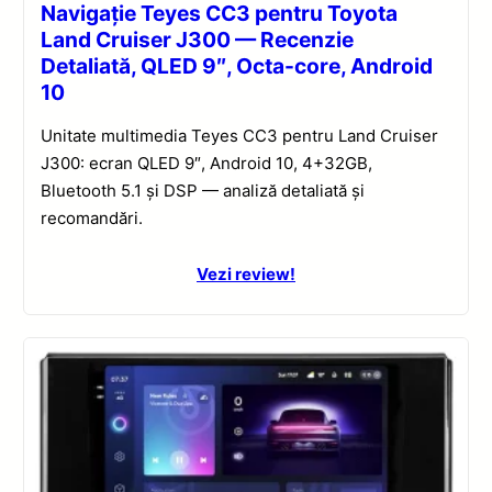
Navigație Teyes CC3 pentru Toyota
Land Cruiser J300 — Recenzie
Detaliată, QLED 9″, Octa-core, Android
10
Unitate multimedia Teyes CC3 pentru Land Cruiser
J300: ecran QLED 9″, Android 10, 4+32GB,
Bluetooth 5.1 și DSP — analiză detaliată și
recomandări.
Vezi review!