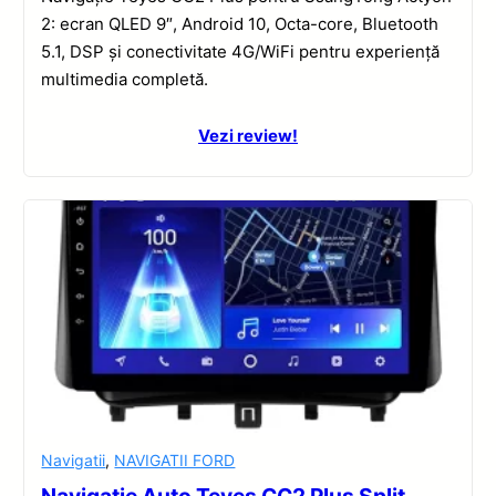
2: ecran QLED 9″, Android 10, Octa-core, Bluetooth
5.1, DSP și conectivitate 4G/WiFi pentru experiență
multimedia completă.
Vezi review!
Navigatii
,
NAVIGATII FORD