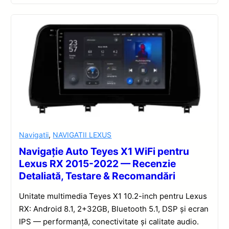
Navigatii
,
NAVIGATII LEXUS
Navigație Auto Teyes X1 WiFi pentru
Lexus RX 2015-2022 — Recenzie
Detaliată, Testare & Recomandări
Unitate multimedia Teyes X1 10.2-inch pentru Lexus
RX: Android 8.1, 2+32GB, Bluetooth 5.1, DSP și ecran
IPS — performanță, conectivitate și calitate audio.