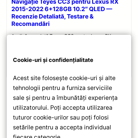
Navigație Teyes CC3 pentru Lexus RX
2015-2022 6+128GB 10.2″ QLED —
Recenzie Detaliată, Testare &
Recomandări
Analiză completă Teyes CC3 pentru Lexus RX:
Android 10, Octa-core 1.8GHz, 6+128GB, ecran QLED
10.2″, DSP audio și conectivitate 4G/Wi‑Fi.
Cookie-uri și confidențialitate
Vezi review!
Acest site folosește cookie-uri și alte
tehnologii pentru a furniza serviciile
sale și pentru a îmbunătăți experiența
«
utilizatorului. Poți accepta utilizarea
Navigatie Auto Teyes CC3L
tuturor cookie-urilor sau poți folosi
Lexus ES 2013-2018 4+32GB 9″
setările pentru a accepta individual
IPS Octa-core 1.6Ghz —
fiecare categorie.