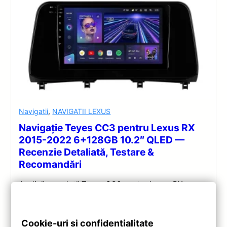
Navigatii
,
NAVIGATII LEXUS
Navigație Teyes CC3 pentru Lexus RX
2015-2022 6+128GB 10.2″ QLED —
Recenzie Detaliată, Testare &
Recomandări
Analiză completă Teyes CC3 pentru Lexus RX:
Android 10, Octa-core 1.8GHz, 6+128GB, ecran QLED
10.2″, DSP audio și conectivitate 4G/Wi‑Fi.
Cookie-uri și confidențialitate