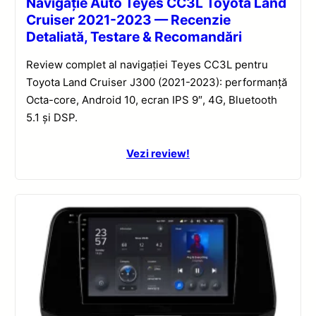
Navigație Auto Teyes CC3L Toyota Land
Cruiser 2021-2023 — Recenzie
Detaliată, Testare & Recomandări
Review complet al navigației Teyes CC3L pentru
Toyota Land Cruiser J300 (2021-2023): performanță
Octa-core, Android 10, ecran IPS 9″, 4G, Bluetooth
5.1 și DSP.
Vezi review!