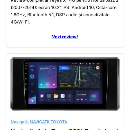
Review complet al Teyes X1 4G pentru Honda Jazz 2
(2007-2014): ecran 10.2” IPS, Android 10, Octa-core
1.6GHz, Bluetooth 5.1, DSP audio și conectivitate
4G/Wi‑Fi.
Vezi review!
Navigatii
,
NAVIGATII TOYOTA