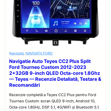
Navigatii
,
NAVIGATII FORD
Navigatie Auto Teyes CC2 Plus Split
Ford Tourneo Custom 2012-2023
2+32GB 9-inch QLED Octa-core 1.8Ghz
— Teyes — Recenzie Detaliată, Testare &
Recomandări
Recenzie completă a Teyes CC2 Plus pentru Ford
Tourneo Custom: ecran QLED 9-inch, Android 10,
Octa-core 1.8GHz, DSP 5.1, 4G/WiFi și Bluetooth 5.1.