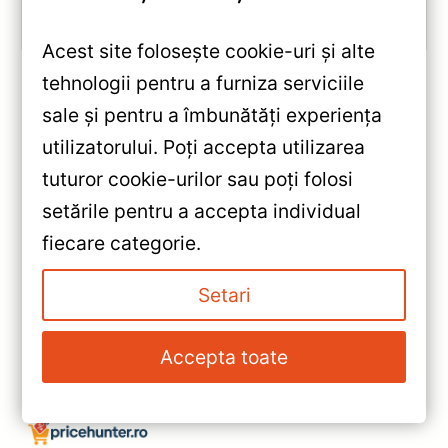
Vezi review!
Acest site folosește cookie-uri și alte
tehnologii pentru a furniza serviciile
sale și pentru a îmbunătăți experiența
«
utilizatorului. Poți accepta utilizarea
Navigatie Auto Teyes X1 WiFi
tuturor cookie-urilor sau poți folosi
Kia Sorento 2015-2020
setările pentru a accepta individual
2+32GB 10.2″ IPS Quad-core —
»
fiecare categorie.
Caracteristici, Păreri & Preț
Navigatie Auto Teyes X1 9 inch
Actualizat
Jeep Grand Cherokee 2013-
Setari
2020 — Caracteristici, Păreri &
Preț Actualizat
Accepta toate