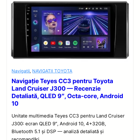
Navigatii
,
NAVIGATII TOYOTA
Navigație Teyes CC3 pentru Toyota
Land Cruiser J300 — Recenzie
Detaliată, QLED 9″, Octa-core, Android
10
Unitate multimedia Teyes CC3 pentru Land Cruiser
J300: ecran QLED 9″, Android 10, 4+32GB,
Bluetooth 5.1 și DSP — analiză detaliată și
recomandări.