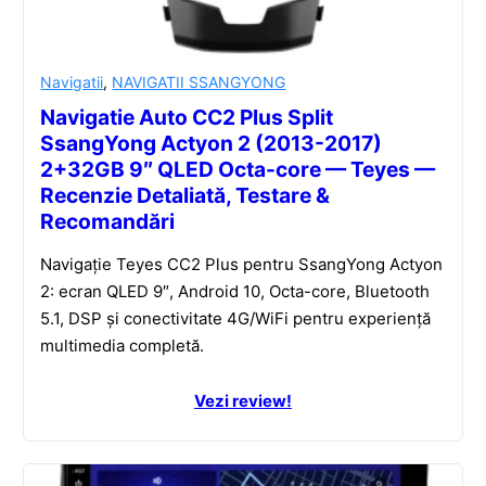
Navigatii
,
NAVIGATII SSANGYONG
Navigatie Auto CC2 Plus Split
SsangYong Actyon 2 (2013-2017)
2+32GB 9″ QLED Octa-core — Teyes —
Recenzie Detaliată, Testare &
Recomandări
Navigație Teyes CC2 Plus pentru SsangYong Actyon
2: ecran QLED 9″, Android 10, Octa-core, Bluetooth
5.1, DSP și conectivitate 4G/WiFi pentru experiență
multimedia completă.
Vezi review!