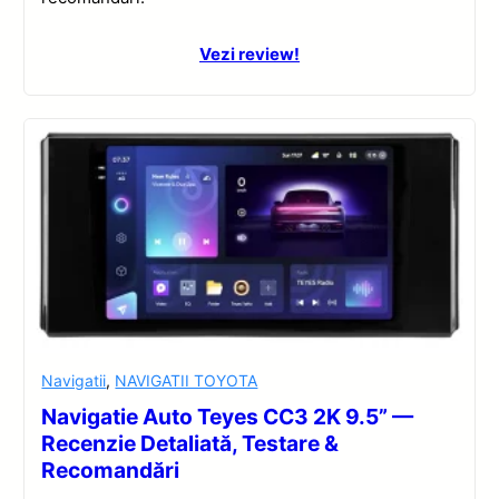
Vezi review!
Navigatii
,
NAVIGATII TOYOTA
Navigatie Auto Teyes CC3 2K 9.5” —
Recenzie Detaliată, Testare &
Recomandări