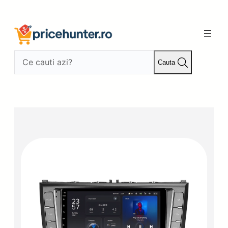
Sari
la
conținut
Cauta