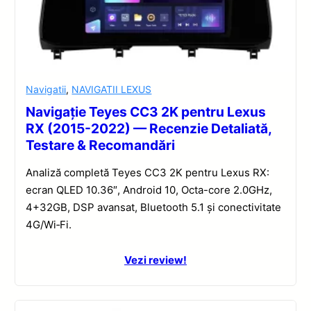
Navigatii
,
NAVIGATII LEXUS
Navigație Teyes CC3 2K pentru Lexus
RX (2015-2022) — Recenzie Detaliată,
Testare & Recomandări
Analiză completă Teyes CC3 2K pentru Lexus RX:
ecran QLED 10.36″, Android 10, Octa-core 2.0GHz,
4+32GB, DSP avansat, Bluetooth 5.1 și conectivitate
4G/Wi‑Fi.
Vezi review!