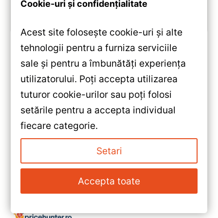
Cookie-uri și confidențialitate
Vezi review!
Acest site folosește cookie-uri și alte
tehnologii pentru a furniza serviciile
sale și pentru a îmbunătăți experiența
«
utilizatorului. Poți accepta utilizarea
Navigație Auto Teyes CC3L
tuturor cookie-urilor sau poți folosi
Honda Civic 8 (4+64GB, 9″ IPS)
setările pentru a accepta individual
— Recenzie Detaliată, Testare &
»
fiecare categorie.
Recomandări
Navigatie Auto Teyes CC3 360°
Hyundai i10 2019-2023
Setari
6+128GB 9″ QLED — Recenzie
Detaliată, Testare &
Accepta toate
Recomandări