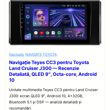
Navigatii
,
NAVIGATII TOYOTA
Navigație Teyes CC3 pentru Toyota
Land Cruiser J300 — Recenzie
Detaliată, QLED 9″, Octa-core, Android
10
Unitate multimedia Teyes CC3 pentru Land Cruiser
J300: ecran QLED 9″, Android 10, 4+32GB,
Bluetooth 5.1 și DSP — analiză detaliată și
recomandări.