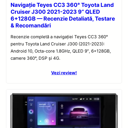
Navigație Teyes CC3 360° Toyota Land
Cruiser J300 2021-2023 9” QLED
6+128GB — Recenzie Detaliată, Testare
& Recomandări
Recenzie completă a navigației Teyes CC3 360°
pentru Toyota Land Cruiser J300 (2021-2023):
Android 10, Octa-core 1.8GHz, QLED 9″, 6+128GB,
camere 360°, DSP și 4G.
Vezi review!