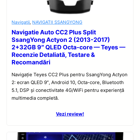
Navigatii
,
NAVIGATII SSANGYONG
Navigatie Auto CC2 Plus Split
SsangYong Actyon 2 (2013-2017)
2+32GB 9″ QLED Octa-core — Teyes —
Recenzie Detaliată, Testare &
Recomandări
Navigație Teyes CC2 Plus pentru SsangYong Actyon
2: ecran QLED 9″, Android 10, Octa-core, Bluetooth
5.1, DSP și conectivitate 4G/WiFi pentru experiență
multimedia completă.
Vezi review!