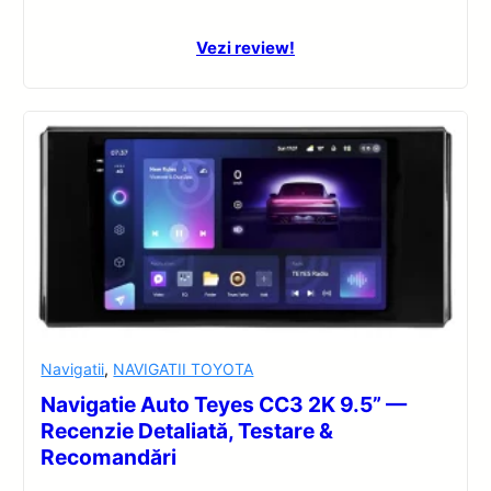
Vezi review!
Navigatii
,
NAVIGATII TOYOTA
Navigatie Auto Teyes CC3 2K 9.5” —
Recenzie Detaliată, Testare &
Recomandări