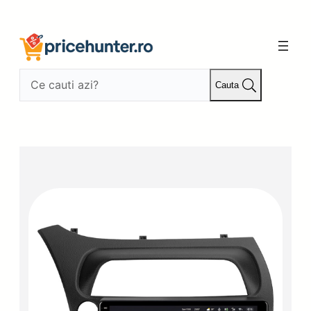
Sari
la
conținut
Cauta