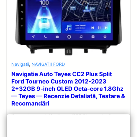
Navigatii
,
NAVIGATII FORD
Navigatie Auto Teyes CC2 Plus Split
Ford Tourneo Custom 2012-2023
2+32GB 9-inch QLED Octa-core 1.8Ghz
— Teyes — Recenzie Detaliată, Testare &
Recomandări
Recenzie completă a Teyes CC2 Plus pentru Ford
Tourneo Custom: ecran QLED 9-inch, Android 10,
Octa-core 1.8GHz, DSP 5.1, 4G/WiFi și Bluetooth 5.1.