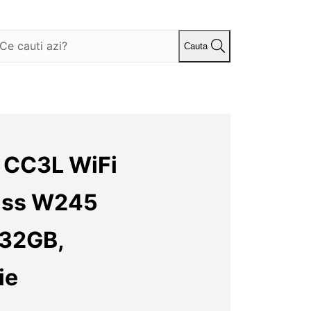
Cauta
s CC3L WiFi
ass W245
+32GB,
ie