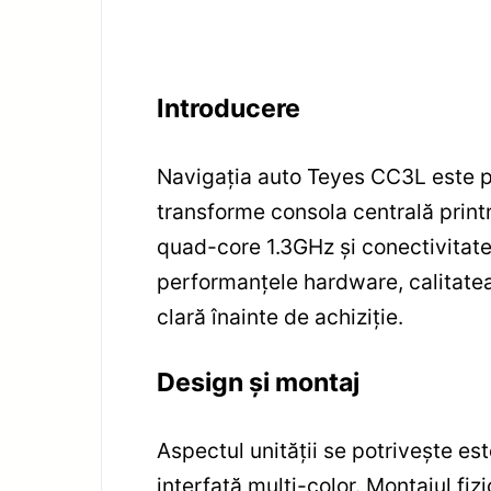
Introducere
Navigația auto Teyes CC3L este 
transforme consola centrală print
quad-core 1.3GHz și conectivitate
performanțele hardware, calitatea 
clară înainte de achiziție.
Design și montaj
Aspectul unității se potrivește es
interfață multi-color. Montajul fi