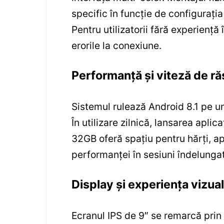
specific în funcție de configuraț
Pentru utilizatorii fără experiență
erorile la conexiune.
Performanță și viteză de r
Sistemul rulează Android 8.1 pe 
În utilizare zilnică, lansarea apli
32GB oferă spațiu pentru hărți, apl
performanței în sesiuni îndelungat
Display și experiența vizua
Ecranul IPS de 9″ se remarcă prin 