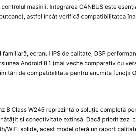
e controlul mașinii. Integrarea CANBUS este esenți
, butoane), astfel încât verifică compatibilitatea îna
 familiară, ecranul IPS de calitate, DSP performan
rsiunea Android 8.1 (mai veche comparativ cu vers
 limitări de compatibilitate pentru anumite funcți
B Class W245 reprezintă o soluție completă pentr
tățit și conectivitate extinsă. Dacă prioritizezi 
oth/WiFi solide, acest model oferă un raport calit