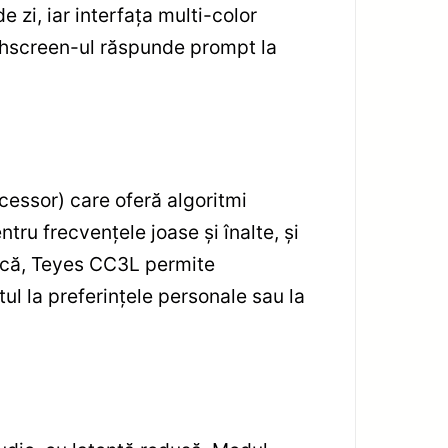
e zi, iar interfața multi-color
uchscreen-ul răspunde prompt la
cessor) care oferă algoritmi
tru frecvențele joase și înalte, și
tică, Teyes CC3L permite
ul la preferințele personale sau la