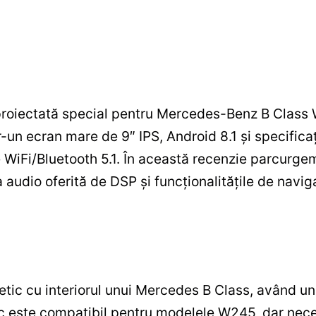
proiectată special pentru Mercedes-Benz B Class
r-un ecran mare de 9″ IPS, Android 8.1 și specifi
 WiFi/Bluetooth 5.1. În această recenzie parcurgem
audio oferită de DSP și funcționalitățile de naviga
tetic cu interiorul unui Mercedes B Class, având un
zic este compatibil pentru modelele W245, dar nece