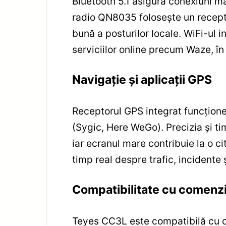
Bluetooth 5.1 asigură conexiuni ma
radio QN8035 folosește un recepto
bună a posturilor locale. WiFi-ul in
serviciilor online precum Waze, î
Navigație și aplicații GPS
Receptorul GPS integrat funcțione
(Sygic, Here WeGo). Precizia și ti
iar ecranul mare contribuie la o cit
timp real despre trafic, incidente ș
Compatibilitate cu comenzil
Teyes CC3L este compatibilă cu c