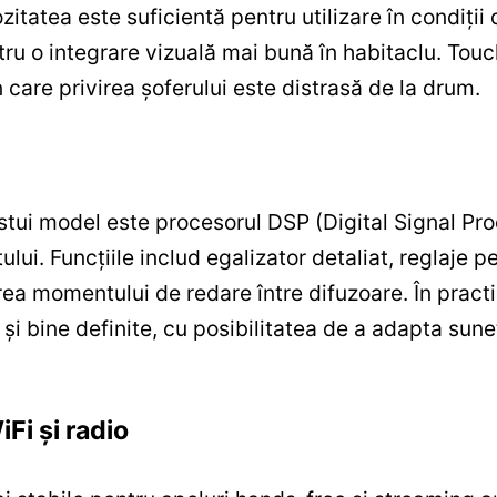
itatea este suficientă pentru utilizare în condiții d
ru o integrare vizuală mai bună în habitaclu. To
care privirea șoferului este distrasă de la drum.
stui model este procesorul DSP (Digital Signal Pro
ui. Funcțiile includ egalizator detaliat, reglaje pen
ea momentului de redare între difuzoare. În prac
și bine definite, cu posibilitatea de a adapta sunet
Fi și radio