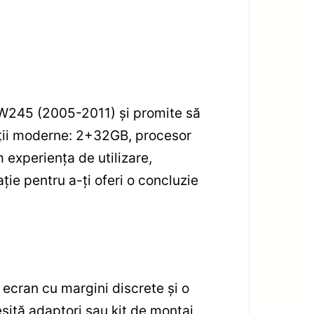
 W245 (2005-2011) și promite să
cații moderne: 2+32GB, procesor
 experiența de utilizare,
ție pentru a-ți oferi o concluzie
 ecran cu margini discrete și o
sită adaptori sau kit de montaj