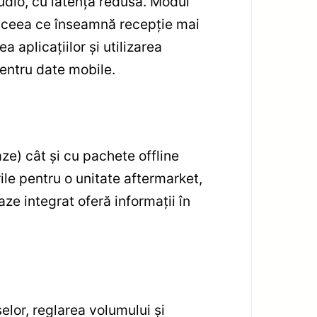
udio, cu latență redusă. Modul
ă, ceea ce înseamnă recepție mai
a aplicațiilor și utilizarea
pentru date mobile.
ze) cât și cu pachete offline
ile pentru o unitate aftermarket,
Waze integrat oferă informații în
lor, reglarea volumului și