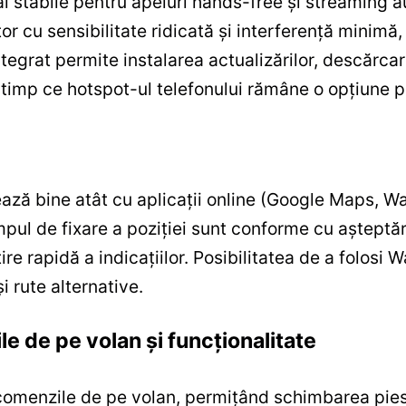
i stabile pentru apeluri hands-free și streaming a
r cu sensibilitate ridicată și interferență minim
tegrat permite instalarea actualizărilor, descărcare
n timp ce hotspot-ul telefonului rămâne o opțiune 
ază bine atât cu aplicații online (Google Maps, Wa
mpul de fixare a poziției sunt conforme cu așteptăr
ire rapidă a indicațiilor. Posibilitatea de a folosi 
i rute alternative.
e de pe volan și funcționalitate
omenzile de pe volan, permițând schimbarea piese