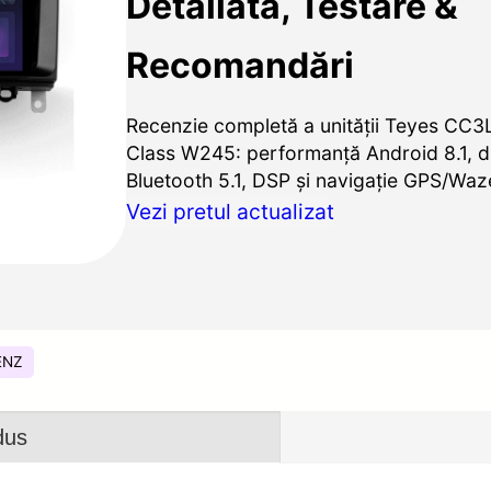
Detaliată, Testare &
Recomandări
Recenzie completă a unității Teyes CC
Class W245: performanță Android 8.1, di
Bluetooth 5.1, DSP și navigație GPS/Waze
Vezi pretul actualizat
ENZ
dus