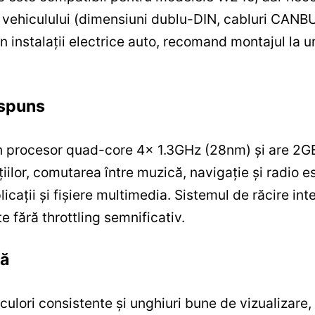
ia vehiculului (dimensiuni dublu-DIN, cabluri CANB
 în instalații electrice auto, recomand montajul la 
ăspuns
un procesor quad-core 4x 1.3GHz (28nm) și are 2G
cațiilor, comutarea între muzică, navigație și radio 
icații și fișiere multimedia. Sistemul de răcire in
e fără throttling semnificativ.
lă
culori consistente și unghiuri bune de vizualizare, 