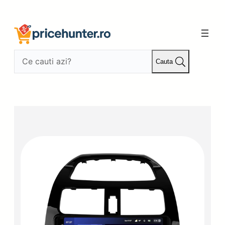
Sari
la
conținut
Cauta