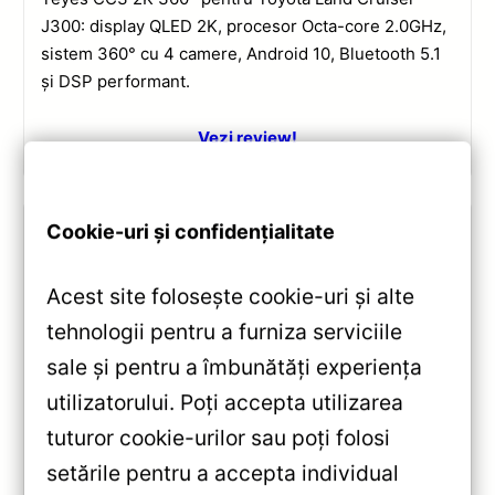
J300: display QLED 2K, procesor Octa-core 2.0GHz,
sistem 360° cu 4 camere, Android 10, Bluetooth 5.1
și DSP performant.
Vezi review!
Cookie-uri și confidențialitate
Acest site folosește cookie-uri și alte
tehnologii pentru a furniza serviciile
sale și pentru a îmbunătăți experiența
utilizatorului. Poți accepta utilizarea
tuturor cookie-urilor sau poți folosi
Navigatii
,
NAVIGATII TOYOTA
setările pentru a accepta individual