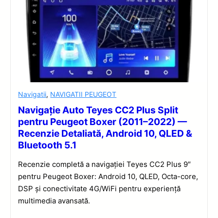
Navigatii
,
NAVIGATII PEUGEOT
Navigație Auto Teyes CC2 Plus Split
pentru Peugeot Boxer (2011–2022) —
Recenzie Detaliată, Android 10, QLED &
Bluetooth 5.1
Recenzie completă a navigației Teyes CC2 Plus 9″
pentru Peugeot Boxer: Android 10, QLED, Octa-core,
DSP și conectivitate 4G/WiFi pentru experiență
multimedia avansată.