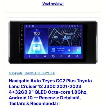
Vezi review!
Navigatii
,
NAVIGATII TOYOTA
Navigatie Auto Teyes CC2 Plus Toyota
Land Cruiser 12 J300 2021-2023
4+32GB 9″ QLED Octa-core 1.8Ghz,
Android 10 — Recenzie Detaliată,
Testare & Recomandări