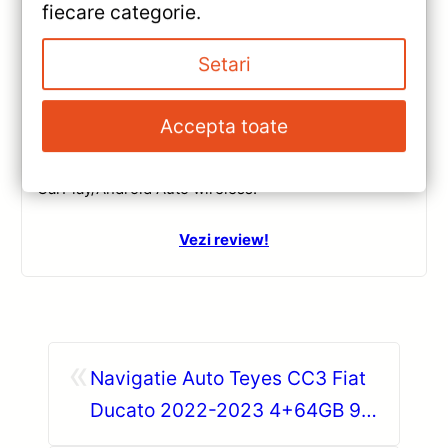
Navigatie Auto Teyes CC3 2K Toyota
fiecare categorie.
Land Cruiser 12 J300 2021-2023 —
Recenzie Detaliată, Testare &
Setari
Recomandări
Review complet Teyes CC3 2K pentru Toyota Land
Accepta toate
Cruiser J300: ecran QLED 2K, procesor Octa-core
2.0 GHz, Android 10, Bluetooth 5.1, DSP și
CarPlay/Android Auto wireless.
Vezi review!
«
Navigatie Auto Teyes CC3 Fiat
Ducato 2022-2023 4+64GB 9″
QLED Octa-core — Recenzie