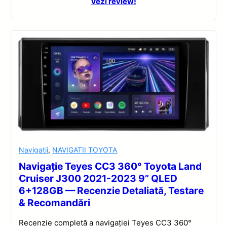
Vezi review!
Navigatii
,
NAVIGATII TOYOTA
Navigație Teyes CC3 360° Toyota Land
Cruiser J300 2021-2023 9” QLED
6+128GB — Recenzie Detaliată, Testare
& Recomandări
Recenzie completă a navigației Teyes CC3 360°