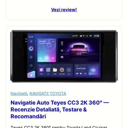
Vezi review!
Navigatii
,
NAVIGATII TOYOTA
Navigatie Auto Teyes CC3 2K 360° —
Recenzie Detaliată, Testare &
Recomandări
Teyes CC3 2K 360° pentru Toyota Land Cruiser