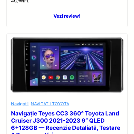
4G/WiFi.
Vezi review!
Navigatii
,
NAVIGATII TOYOTA
Navigație Teyes CC3 360° Toyota Land
Cruiser J300 2021-2023 9” QLED
6+128GB — Recenzie Detaliată, Testare