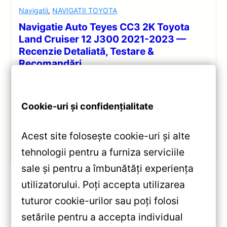
Navigatii
,
NAVIGATII TOYOTA
Navigatie Auto Teyes CC3 2K Toyota
Land Cruiser 12 J300 2021-2023 —
Recenzie Detaliată, Testare &
Recomandări
Review complet Teyes CC3 2K pentru Toyota Land
Cruiser J300: ecran QLED 2K, procesor Octa-core
Cookie-uri și confidențialitate
2.0 GHz, Android 10, Bluetooth 5.1, DSP și
CarPlay/Android Auto wireless.
Acest site folosește cookie-uri și alte
Vezi review!
tehnologii pentru a furniza serviciile
sale și pentru a îmbunătăți experiența
utilizatorului. Poți accepta utilizarea
tuturor cookie-urilor sau poți folosi
«
setările pentru a accepta individual
Navigație Auto 9.5” 2K QLED