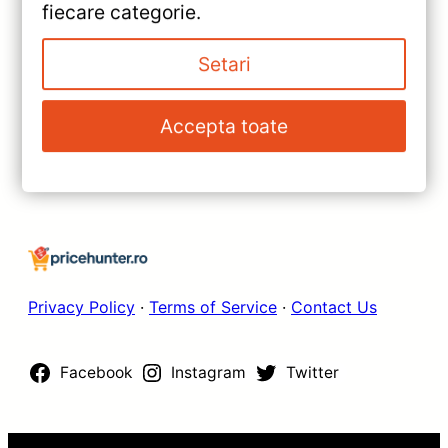
fiecare categorie.
Ford F150 (2009-2014) —
Teyes CC3 — Recenzie
Setari
»
Detaliată, Testare &
Navigatie Auto Lux One 360°
Recomandări
Mazda 6 (2012-2017) – T’EYES
Accepta toate
— Recenzie Detaliată, Testare &
Recomandări
Privacy Policy
·
Terms of Service
·
Contact Us
Facebook
Instagram
Twitter