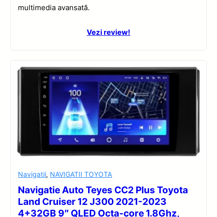
multimedia avansată.
Vezi review!
Navigatii
,
NAVIGATII TOYOTA
Navigatie Auto Teyes CC2 Plus Toyota
Land Cruiser 12 J300 2021-2023
4+32GB 9″ QLED Octa-core 1.8Ghz,