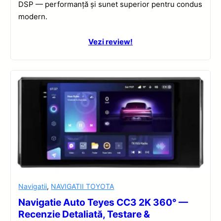
DSP — performanță și sunet superior pentru condus
modern.
Vezi review!
Navigatii
,
NAVIGATII TOYOTA
Navigatie Auto Teyes CC3 2K 360° —
Recenzie Detaliată, Testare &