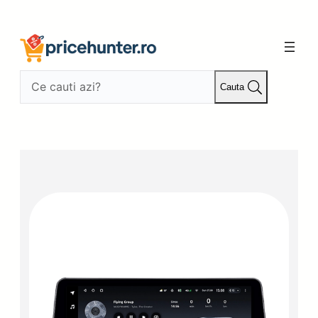
Sari
la
conținut
Cauta