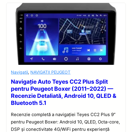
Navigatii
,
NAVIGATII PEUGEOT
Navigație Auto Teyes CC2 Plus Split
pentru Peugeot Boxer (2011–2022) —
Recenzie Detaliată, Android 10, QLED &
Bluetooth 5.1
Recenzie completă a navigației Teyes CC2 Plus 9″
pentru Peugeot Boxer: Android 10, QLED, Octa-core,
DSP și conectivitate 4G/WiFi pentru experiență