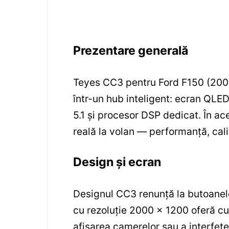
Prezentare generală
Teyes CC3 pentru Ford F150 (2009
într-un hub inteligent: ecran QLE
5.1 și procesor DSP dedicat. În ac
reală la volan — performanță, calit
Design și ecran
Designul CC3 renunță la butoanele
cu rezoluție 2000 x 1200 oferă cul
afișarea camerelor sau a interfeț