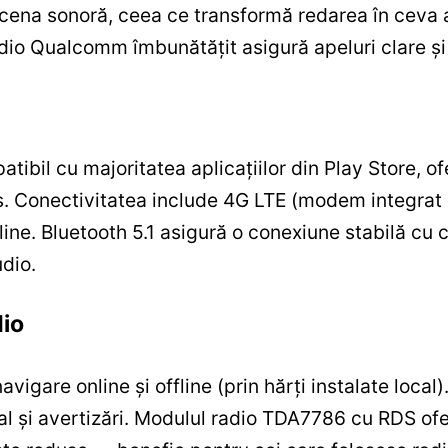
u scena sonoră, ceea ce transformă redarea în ceva
dio Qualcomm îmbunătățit asigură apeluri clare și 
tibil cu majoritatea aplicațiilor din Play Store, 
s. Conectivitatea include 4G LTE (modem integrat o
online. Bluetooth 5.1 asigură o conexiune stabilă c
udio.
dio
vigare online și offline (prin hărți instalate local
al și avertizări. Modulul radio TDA7786 cu RDS of