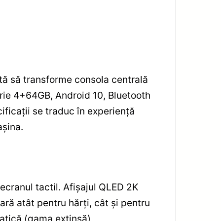
ă să transforme consola centrală
orie 4+64GB, Android 10, Bluetooth
ficații se traduc în experiență
așina.
ecranul tactil. Afișajul QLED 2K
ră atât pentru hărți, cât și pentru
matică (gama extinsă)