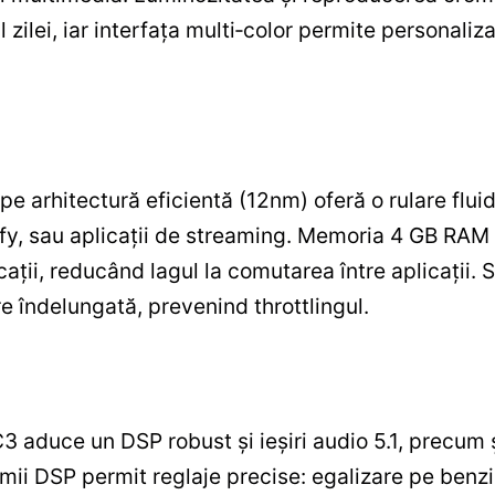
l zilei, iar interfața multi‑color permite personali
 arhitectură eficientă (12nm) oferă o rulare fluidă
fy, sau aplicații de streaming. Memoria 4 GB RAM 
icații, reducând lagul la comutarea între aplicații. 
are îndelungată, prevenind throttlingul.
3 aduce un DSP robust și ieșiri audio 5.1, precum și
mii DSP permit reglaje precise: egalizare pe benzi