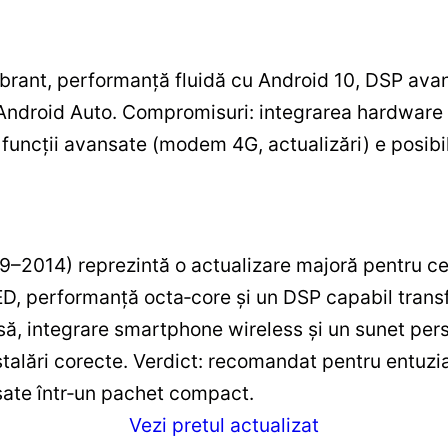
brant, performanță fluidă cu Android 10, DSP avansat
/Android Auto. Compromisuri: integrarea hardware 
 funcții avansate (modem 4G, actualizări) e posibi
–2014) reprezintă o actualizare majoră pentru ce
, performanță octa‑core și un DSP capabil transf
să, integrare smartphone wireless și un sunet pers
talări corecte. Verdict: recomandat pentru entuziaș
sate într‑un pachet compact.
Vezi pretul actualizat