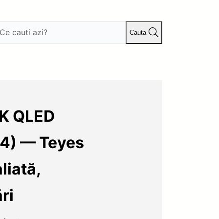
Cauta
2K QLED
4) — Teyes
iată,
ri