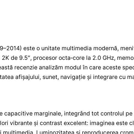
–2014) este o unitate multimedia modernă, menit
D 2K de 9.5″, procesor octa‑core la 2.0 GHz, mem
eastă recenzie analizăm modul în care aceste speci
atea afișajului, sunet, navigație și integrare cu m
 capacitive marginale, integrând tot controlul pe 
ori vibrante și contrast excelent: imaginea este cla
ei multimedia. Luminozitatea și reproducerea cro