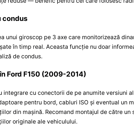
ențe reduse — benefic pentru cei care folosesc radi
u condus
a unui giroscop pe 3 axe care monitorizează dinami
fișate în timp real. Aceasta funcție nu doar informea
aliză de condus.
e în Ford F150 (2009-2014)
 integrare cu conectorii de pe anumite versiuni 
adaptoare pentru bord, cabluri ISO și eventual u
țiilor din mașină. Recomand montajul de către un s
ilor originale ale vehiculului.