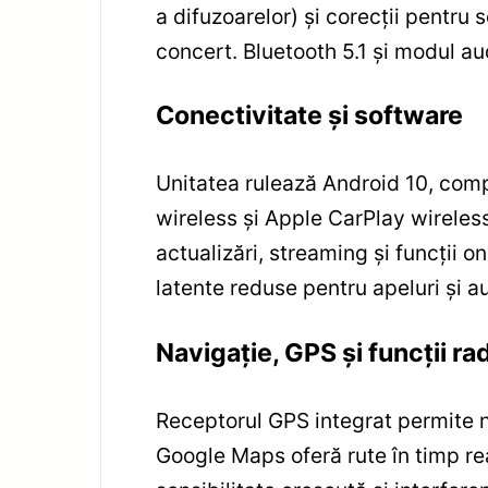
a difuzoarelor) și corecții pentr
concert. Bluetooth 5.1 și modul au
Conectivitate și software
Unitatea rulează Android 10, compa
wireless și Apple CarPlay wireles
actualizări, streaming și funcții 
latente reduse pentru apeluri și a
Navigație, GPS și funcții ra
Receptorul GPS integrat permite na
Google Maps oferă rute în timp re