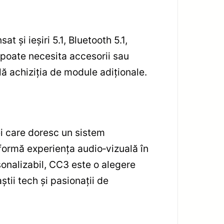
 și ieșiri 5.1, Bluetooth 5.1,
poate necesita accesorii sau
lă achiziția de module adiționale.
i care doresc un sistem
ormă experiența audio‑vizuală în
onalizabil, CC3 este o alegere
tii tech și pasionații de