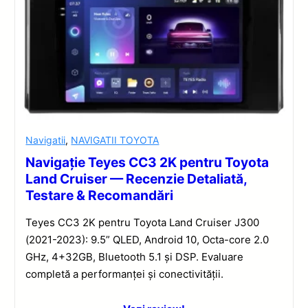
Navigatii
,
NAVIGATII TOYOTA
Navigație Teyes CC3 2K pentru Toyota
Land Cruiser — Recenzie Detaliată,
Testare & Recomandări
Teyes CC3 2K pentru Toyota Land Cruiser J300
(2021-2023): 9.5” QLED, Android 10, Octa-core 2.0
GHz, 4+32GB, Bluetooth 5.1 și DSP. Evaluare
completă a performanței și conectivității.