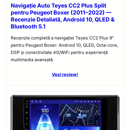
Navigație Auto Teyes CC2 Plus Split
pentru Peugeot Boxer (2011–2022) —
Recenzie Detaliată, Android 10, QLED &
Bluetooth 5.1
Recenzie completă a navigației Teyes CC2 Plus 9″
pentru Peugeot Boxer: Android 10, QLED, Octa-core,
DSP și conectivitate 4G/WiFi pentru experiență
multimedia avansată.
Vezi review!