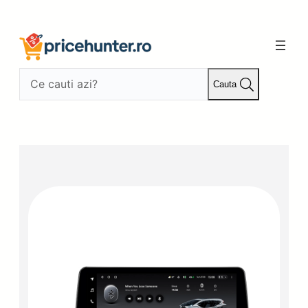
Sari
la
conținut
Cauta