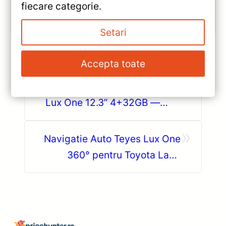
fiecare categorie.
Vezi review!
Setari
Accepta toate
«
Resigilat – Navigație auto Teyes
Lux One 12.3” 4+32GB —
Caracteristici, Păreri & Preț
»
Actualizat
Navigatie Auto Teyes Lux One
360° pentru Toyota Land
Cruiser Prado 150 (2018-2020)
— Recenzie Detaliată, Testare &
Recomandări