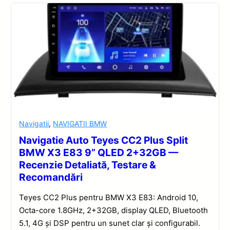
Navigatii
,
NAVIGATII BMW
Navigatie Auto Teyes CC2 Plus Split
BMW X3 E83 9” QLED 2+32GB —
Recenzie Detaliată, Testare &
Recomandări
Teyes CC2 Plus pentru BMW X3 E83: Android 10,
Octa-core 1.8GHz, 2+32GB, display QLED, Bluetooth
5.1, 4G și DSP pentru un sunet clar și configurabil.