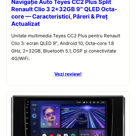
Navigație Auto Teyes CC2 Plus Split
Renault Clio 3 2+32GB 9″ QLED Octa-
core — Caracteristici, Păreri & Preț
Actualizat
Unitate multimedia Teyes CC2 Plus pentru Renault
Clio 3: ecran QLED 9″, Android 10, Octa-core 1.8
GHz, 2+32GB, Bluetooth 5.1, DSP și conectivitate
4G/WiFi.
Vezi review!