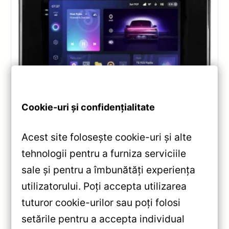
Cookie-uri și confidențialitate
Navigatii
,
NAVIGATII TOYOTA
Navigatie Auto Teyes CC3 2K Toyota
Land Cruiser 12 J300 2021-2023 —
Acest site folosește cookie-uri și alte
Recenzie Detaliată, Testare &
tehnologii pentru a furniza serviciile
Recomandări
sale și pentru a îmbunătăți experiența
Review complet Teyes CC3 2K pentru Toyota Land
utilizatorului. Poți accepta utilizarea
Cruiser J300: ecran QLED 2K, procesor Octa-core
tuturor cookie-urilor sau poți folosi
2.0 GHz, Android 10, Bluetooth 5.1, DSP și
setările pentru a accepta individual
CarPlay/Android Auto wireless.