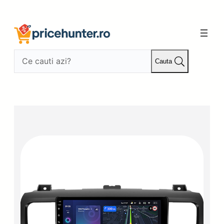
Sari
la
conținut
Cauta