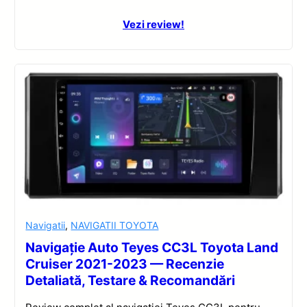
Vezi review!
Navigatii
,
NAVIGATII TOYOTA
Navigație Auto Teyes CC3L Toyota Land
Cruiser 2021-2023 — Recenzie
Detaliată, Testare & Recomandări