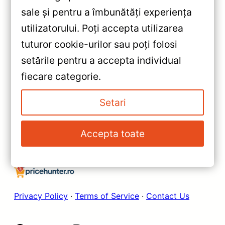
sale și pentru a îmbunătăți experiența
«
utilizatorului. Poți accepta utilizarea
Navigatie Auto Teyes CC3L
tuturor cookie-urilor sau poți folosi
WiFi Chevrolet Aveo T250
setările pentru a accepta individual
2+32GB — Caracteristici, Păreri
»
fiecare categorie.
& Preț Actualizat
Navigație Auto Teyes CC3L
WiFi BMW X5 E53 1999-2006
Setari
— Recenzie Detaliată, Testare &
Recomandări
Accepta toate
Privacy Policy
·
Terms of Service
·
Contact Us