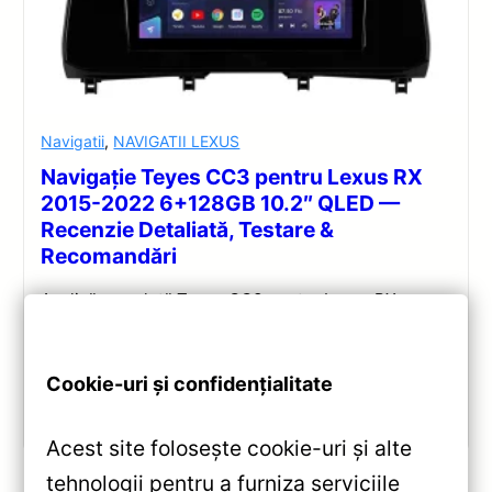
Navigatii
,
NAVIGATII LEXUS
Navigație Teyes CC3 pentru Lexus RX
2015-2022 6+128GB 10.2″ QLED —
Recenzie Detaliată, Testare &
Recomandări
Analiză completă Teyes CC3 pentru Lexus RX:
Android 10, Octa-core 1.8GHz, 6+128GB, ecran QLED
10.2″, DSP audio și conectivitate 4G/Wi‑Fi.
Cookie-uri și confidențialitate
Vezi review!
Acest site folosește cookie-uri și alte
tehnologii pentru a furniza serviciile