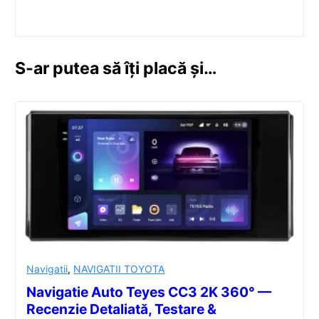
S-ar putea să îți placă și…
Navigatii
,
NAVIGATII TOYOTA
Navigatie Auto Teyes CC3 2K 360° —
Recenzie Detaliată, Testare &