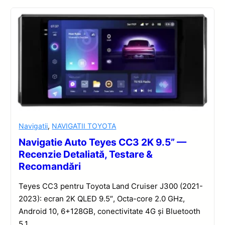
Navigatii
,
NAVIGATII TOYOTA
Navigatie Auto Teyes CC3 2K 9.5” —
Recenzie Detaliată, Testare &
Recomandări
Teyes CC3 pentru Toyota Land Cruiser J300 (2021-
2023): ecran 2K QLED 9.5″, Octa-core 2.0 GHz,
Android 10, 6+128GB, conectivitate 4G și Bluetooth
5.1.