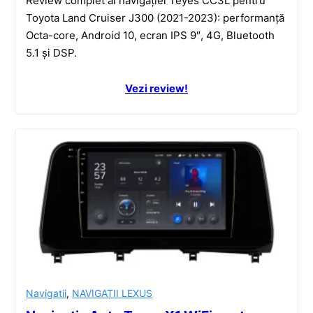
Review complet al navigației Teyes CC3L pentru
Toyota Land Cruiser J300 (2021-2023): performanță
Octa-core, Android 10, ecran IPS 9″, 4G, Bluetooth
5.1 și DSP.
Vezi review!
Navigatii
,
NAVIGATII LEXUS