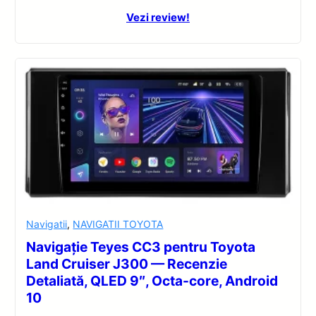
Vezi review!
Navigatii
,
NAVIGATII TOYOTA
Navigație Teyes CC3 pentru Toyota
Land Cruiser J300 — Recenzie
Detaliată, QLED 9″, Octa-core, Android
10