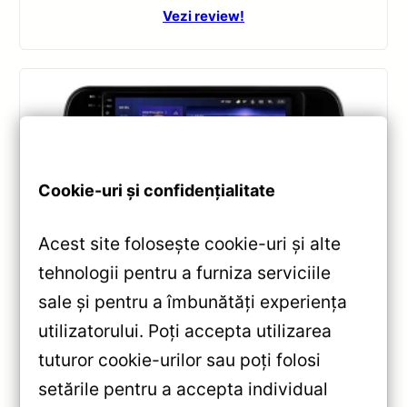
Vezi review!
Cookie-uri și confidențialitate
Acest site folosește cookie-uri și alte
tehnologii pentru a furniza serviciile
Navigatii
,
NAVIGATII LEXUS
sale și pentru a îmbunătăți experiența
Navigație Teyes CC3 pentru Lexus RX
utilizatorului. Poți accepta utilizarea
2015-2022 6+128GB 10.2″ QLED —
Recenzie Detaliată, Testare &
tuturor cookie-urilor sau poți folosi
Recomandări
setările pentru a accepta individual