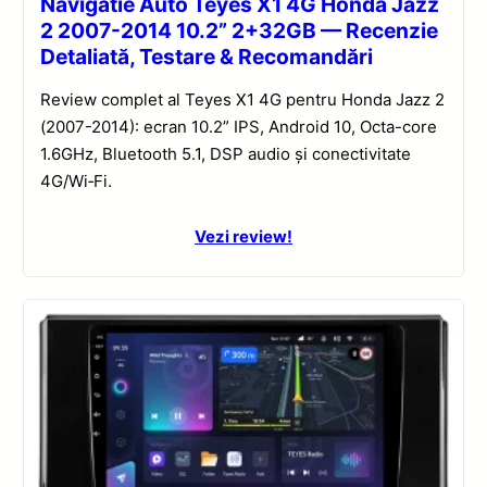
Navigatie Auto Teyes X1 4G Honda Jazz
2 2007-2014 10.2” 2+32GB — Recenzie
Detaliată, Testare & Recomandări
Review complet al Teyes X1 4G pentru Honda Jazz 2
(2007-2014): ecran 10.2” IPS, Android 10, Octa-core
1.6GHz, Bluetooth 5.1, DSP audio și conectivitate
4G/Wi‑Fi.
Vezi review!