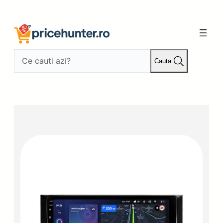
Sari
la
conținut
Cauta