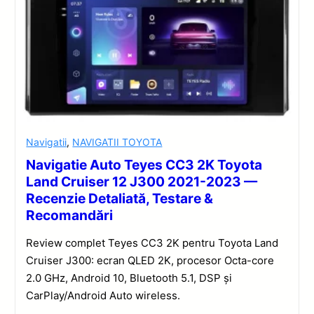
Navigatii
,
NAVIGATII TOYOTA
Navigatie Auto Teyes CC3 2K Toyota
Land Cruiser 12 J300 2021-2023 —
Recenzie Detaliată, Testare &
Recomandări
Review complet Teyes CC3 2K pentru Toyota Land
Cruiser J300: ecran QLED 2K, procesor Octa-core
2.0 GHz, Android 10, Bluetooth 5.1, DSP și
CarPlay/Android Auto wireless.