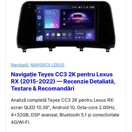
Navigatii
,
NAVIGATII LEXUS
Navigație Teyes CC3 2K pentru Lexus
RX (2015-2022) — Recenzie Detaliată,
Testare & Recomandări
Analiză completă Teyes CC3 2K pentru Lexus RX:
ecran QLED 10.36″, Android 10, Octa-core 2.0GHz,
4+32GB, DSP avansat, Bluetooth 5.1 și conectivitate
4G/Wi‑Fi.