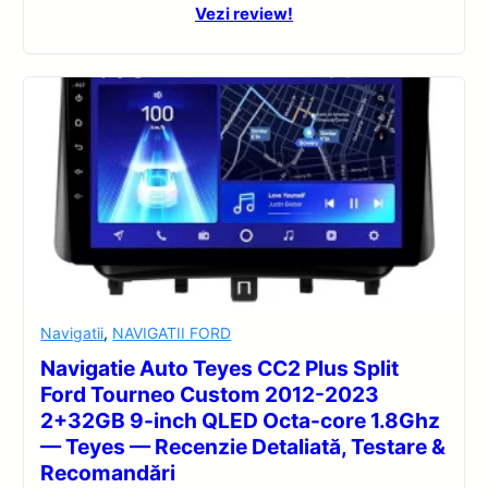
Vezi review!
Navigatii
,
NAVIGATII FORD
Navigatie Auto Teyes CC2 Plus Split
Ford Tourneo Custom 2012-2023
2+32GB 9-inch QLED Octa-core 1.8Ghz
— Teyes — Recenzie Detaliată, Testare &
Recomandări