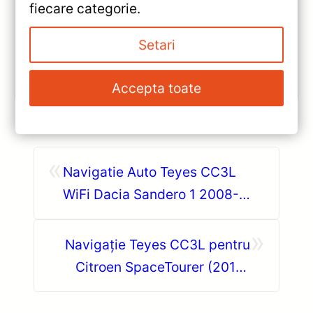
Analiză completă Teyes CC3 pentru Lexus RX:
fiecare categorie.
Android 10, Octa-core 1.8GHz, 6+128GB, ecran QLED
10.2″, DSP audio și conectivitate 4G/Wi‑Fi.
Setari
Vezi review!
Accepta toate
«
Navigatie Auto Teyes CC3L
WiFi Dacia Sandero 1 2008-
2012 2+32GB 9″ IPS —
»
Recenzie Detaliată, Testare &
Navigație Teyes CC3L pentru
Recomandări
Citroen SpaceTourer (2016-
2021) — Caracteristici, Păreri &
Preț Actualizat