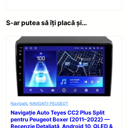
S-ar putea să îți placă și…
Navigatii
,
NAVIGATII PEUGEOT
Navigație Auto Teyes CC2 Plus Split
pentru Peugeot Boxer (2011–2022) —
Recenzie Detaliată, Android 10, QLED &