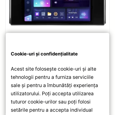
Navigatii
,
NAVIGATII TOYOTA
Navigatie Auto Teyes CC3 2K Toyota
Land Cruiser 12 J300 2021-2023 —
Cookie-uri și confidențialitate
Recenzie Detaliată, Testare &
Recomandări
Acest site folosește cookie-uri și alte
Review complet Teyes CC3 2K pentru Toyota Land
tehnologii pentru a furniza serviciile
Cruiser J300: ecran QLED 2K, procesor Octa-core
sale și pentru a îmbunătăți experiența
2.0 GHz, Android 10, Bluetooth 5.1, DSP și
CarPlay/Android Auto wireless.
utilizatorului. Poți accepta utilizarea
tuturor cookie-urilor sau poți folosi
Vezi review!
setările pentru a accepta individual