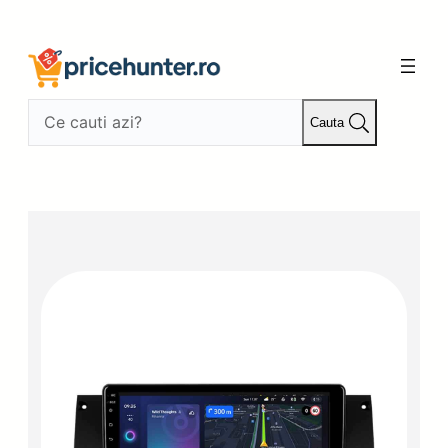
Sari
la
conținut
Cauta