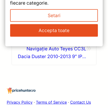
fiecare categorie.
Setari
«
Navigație Teyes CC3L pentru
Accepta toate
Citroen SpaceTourer (2016-
2021) — Caracteristici, Păreri &
»
Preț Actualizat
Navigație Auto Teyes CC3L
Dacia Duster 2010-2013 9″ IPS,
Android 8.1 — Caracteristici,
Păreri & Preț Actualizat
Privacy Policy
·
Terms of Service
·
Contact Us