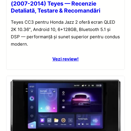
(2007-2014) Teyes — Recenzie
Detaliată, Testare & Recomandări
Teyes CC3 pentru Honda Jazz 2 oferă ecran QLED
2K 10.36″, Android 10, 6+128GB, Bluetooth 5.1 și
DSP — performanță și sunet superior pentru condus
modern.
Vezi review!