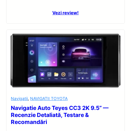
Vezi review!
Navigatii
,
NAVIGATII TOYOTA
Navigatie Auto Teyes CC3 2K 9.5” —
Recenzie Detaliată, Testare &
Recomandări