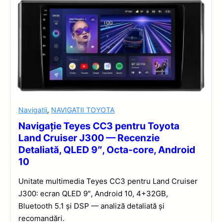
Navigatii
,
NAVIGATII TOYOTA
Navigație Teyes CC3 pentru Toyota
Land Cruiser J300 — Recenzie
Detaliată, QLED 9″, Octa-core, Android
10
Unitate multimedia Teyes CC3 pentru Land Cruiser
J300: ecran QLED 9″, Android 10, 4+32GB,
Bluetooth 5.1 și DSP — analiză detaliată și
recomandări.