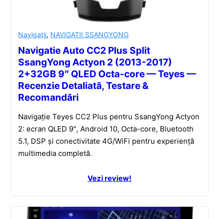
Navigatii
,
NAVIGATII SSANGYONG
Navigatie Auto CC2 Plus Split
SsangYong Actyon 2 (2013-2017)
2+32GB 9″ QLED Octa-core — Teyes —
Recenzie Detaliată, Testare &
Recomandări
Navigație Teyes CC2 Plus pentru SsangYong Actyon
2: ecran QLED 9″, Android 10, Octa-core, Bluetooth
5.1, DSP și conectivitate 4G/WiFi pentru experiență
multimedia completă.
Vezi review!