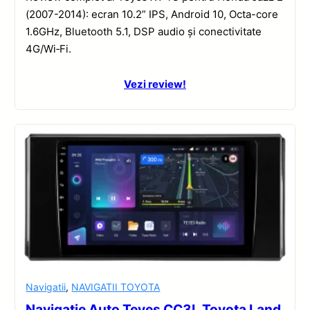
(2007-2014): ecran 10.2” IPS, Android 10, Octa-core
1.6GHz, Bluetooth 5.1, DSP audio și conectivitate
4G/Wi‑Fi.
Vezi review!
Navigatii
,
NAVIGATII TOYOTA
Navigație Auto Teyes CC3L Toyota Land