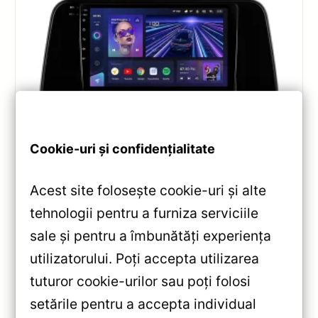
Cookie-uri și confidențialitate
Navigatii
,
NAVIGATII LEXUS
Navigație Teyes CC3 pentru Lexus RX
Acest site folosește cookie-uri și alte
2015-2022 6+128GB 10.2″ QLED —
Recenzie Detaliată, Testare &
tehnologii pentru a furniza serviciile
Recomandări
sale și pentru a îmbunătăți experiența
Analiză completă Teyes CC3 pentru Lexus RX:
utilizatorului. Poți accepta utilizarea
Android 10, Octa-core 1.8GHz, 6+128GB, ecran QLED
tuturor cookie-urilor sau poți folosi
10.2″, DSP audio și conectivitate 4G/Wi‑Fi.
setările pentru a accepta individual