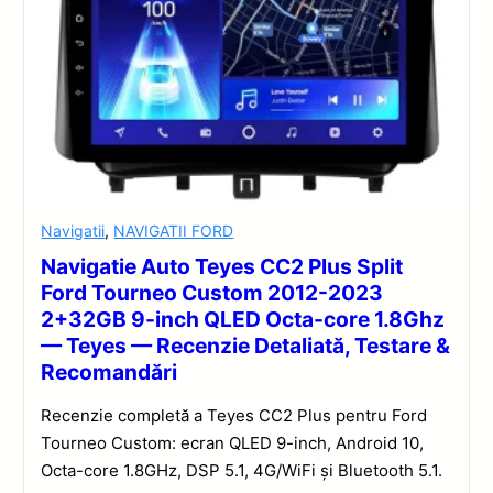
Navigatii
,
NAVIGATII FORD
Navigatie Auto Teyes CC2 Plus Split
Ford Tourneo Custom 2012-2023
2+32GB 9-inch QLED Octa-core 1.8Ghz
— Teyes — Recenzie Detaliată, Testare &
Recomandări
Recenzie completă a Teyes CC2 Plus pentru Ford
Tourneo Custom: ecran QLED 9-inch, Android 10,
Octa-core 1.8GHz, DSP 5.1, 4G/WiFi și Bluetooth 5.1.