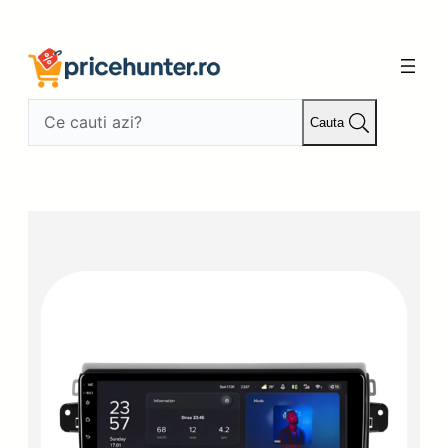
Sari
la
conținut
Cauta