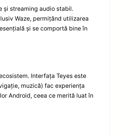
e și streaming audio stabil.
clusiv Waze, permițând utilizarea
 esențială și se comportă bine în
 ecosistem. Interfața Teyes este
navigație, muzică) fac experiența
ilor Android, ceea ce merită luat în