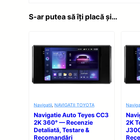
S-ar putea să îți placă și…
Navigatii
,
NAVIGATII TOYOTA
Naviga
Navigatie Auto Teyes CC3
Navi
2K 360° — Recenzie
2K T
Detaliată, Testare &
J30
Recomandări
Rece