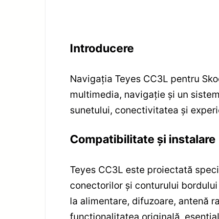
Introducere
Navigația Teyes CC3L pentru Skoda
multimedia, navigație și un siste
sunetului, conectivitatea și exper
Compatibilitate și instalare
Teyes CC3L este proiectată speci
conectorilor și conturului bordului
la alimentare, difuzoare, antenă r
funcționalitatea originală, esenția