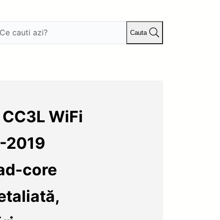
Cauta
s CC3L WiFi
5-2019
ad-core
taliată,