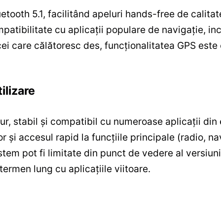
tooth 5.1, facilitând apeluri hands-free de calitat
atibilitate cu aplicații populare de navigație, in
 cei care călătoresc des, funcționalitatea GPS este
ilizare
r, stabil și compatibil cu numeroase aplicații din
or și accesul rapid la funcțiile principale (radio, 
istem pot fi limitate din punct de vedere al versiun
ermen lung cu aplicațiile viitoare.