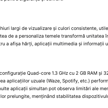
iuri largi de vizualizare și culori consistente, util
tatea de a personaliza temele transformă unitatea î
 a afișa hărți, aplicații multimedia și informații u
 configurație Quad-core 1.3 GHz cu 2 GB RAM și 32
ea aplicațiilor uzuale (Waze, Spotify, etc.) perfor
multe aplicații simultan pot observa limitări ale m
ilor prelungite, menținând stabilitatea dispozitivulu