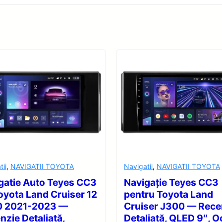
tii
,
NAVIGATII TOYOTA
Navigatii
,
NAVIGATII TOYOTA
gatie Auto Teyes CC3
Navigație Teyes CC3
oyota Land Cruiser 12
pentru Toyota Land
0 2021-2023 —
Cruiser J300 — Rece
nzie Detaliată,
Detaliată, QLED 9″, O