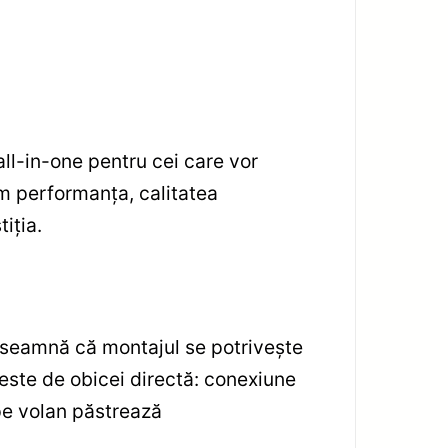
ll-in-one pentru cei care vor
ăm performanța, calitatea
iția.
nseamnă că montajul se potrivește
, este de obicei directă: conexiune
 pe volan păstrează