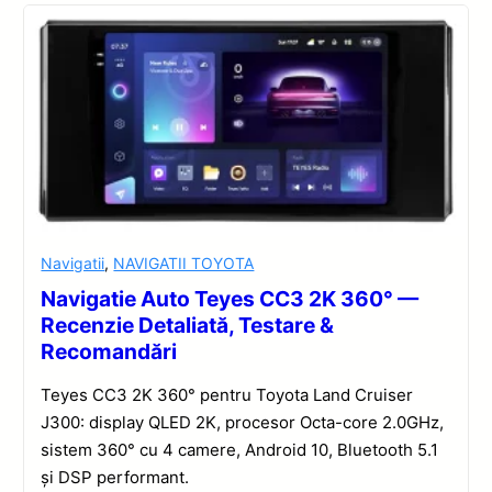
Navigatii
,
NAVIGATII TOYOTA
Navigatie Auto Teyes CC3 2K 360° —
Recenzie Detaliată, Testare &
Recomandări
Teyes CC3 2K 360° pentru Toyota Land Cruiser
J300: display QLED 2K, procesor Octa-core 2.0GHz,
sistem 360° cu 4 camere, Android 10, Bluetooth 5.1
și DSP performant.