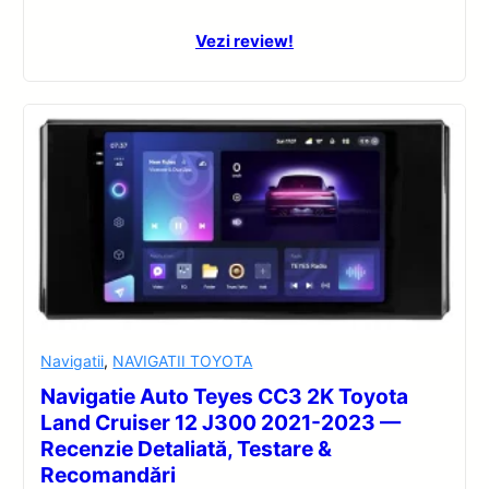
Vezi review!
Navigatii
,
NAVIGATII TOYOTA
Navigatie Auto Teyes CC3 2K Toyota
Land Cruiser 12 J300 2021-2023 —
Recenzie Detaliată, Testare &
Recomandări