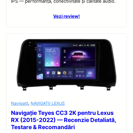
IPS — performanță, conectivitate și calitate audio.
Vezi review!
Navigatii
,
NAVIGATII LEXUS
Navigație Teyes CC3 2K pentru Lexus
RX (2015-2022) — Recenzie Detaliată,
Testare & Recomandări