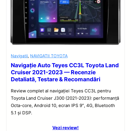
Navigatii
,
NAVIGATII TOYOTA
Navigație Auto Teyes CC3L Toyota Land
Cruiser 2021-2023 — Recenzie
Detaliată, Testare & Recomandări
Review complet al navigației Teyes CC3L pentru
Toyota Land Cruiser J300 (2021-2023): performanță
Octa-core, Android 10, ecran IPS 9″, 4G, Bluetooth
5.1 și DSP.
Vezi review!