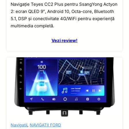
Navigație Teyes CC2 Plus pentru SsangYong Actyon
2: ecran QLED 9″, Android 10, Octa-core, Bluetooth
5.1, DSP și conectivitate 4G/WiFi pentru experiență
multimedia completă.
Vezi review!
Navigatii
,
NAVIGATII FORD