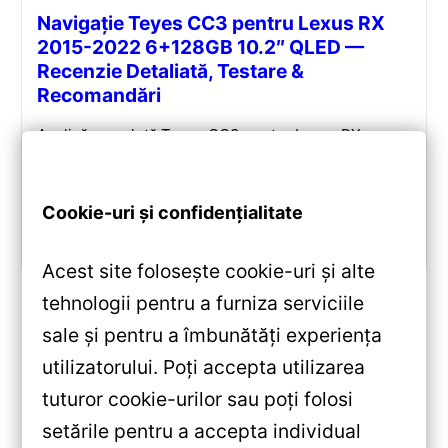
Navigație Teyes CC3 pentru Lexus RX
2015-2022 6+128GB 10.2″ QLED —
Recenzie Detaliată, Testare &
Recomandări
Analiză completă Teyes CC3 pentru Lexus RX:
Android 10, Octa-core 1.8GHz, 6+128GB, ecran QLED
10.2″, DSP audio și conectivitate 4G/Wi‑Fi.
Cookie-uri și confidențialitate
Vezi review!
Acest site folosește cookie-uri și alte
tehnologii pentru a furniza serviciile
sale și pentru a îmbunătăți experiența
«
utilizatorului. Poți accepta utilizarea
Navigatie Auto Teyes CC3L
tuturor cookie-urilor sau poți folosi
WiFi Skoda Superb 3 2015-
setările pentru a accepta individual
2019 2+32GB 10.2” IPS Quad-