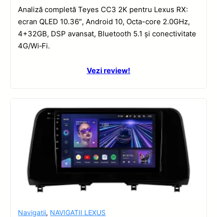
Analiză completă Teyes CC3 2K pentru Lexus RX:
ecran QLED 10.36″, Android 10, Octa-core 2.0GHz,
4+32GB, DSP avansat, Bluetooth 5.1 și conectivitate
4G/Wi‑Fi.
Vezi review!
Navigatii
,
NAVIGATII LEXUS