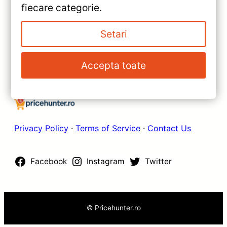
»
fiecare categorie.
core 1.3Ghz — Recenzie
Navigatie Auto Teyes CC3L 9″
Detaliată, Testare &
2+32GB — Recenzie Detaliată,
Setari
Recomandări
Testare & Recomandări
Accepta toate
Privacy Policy
·
Terms of Service
·
Contact Us
Facebook
Instagram
Twitter
© Pricehunter.ro