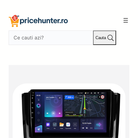
Sari
la
conținut
Cauta