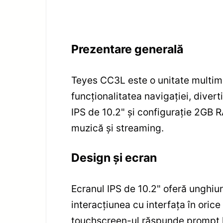
Prezentare generală
Teyes CC3L este o unitate multim
funcționalitatea navigației, divert
IPS de 10.2" și configurație 2GB 
muzică și streaming.
Design și ecran
Ecranul IPS de 10.2" oferă unghiuri 
interacțiunea cu interfața în orice
touchscreen-ul răspunde prompt la 