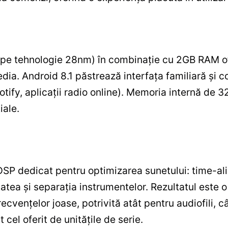
e tehnologie 28nm) în combinație cu 2GB RAM ofer
edia. Android 8.1 păstrează interfața familiară și c
ify, aplicații radio online). Memoria internă de 3
iale.
P dedicat pentru optimizarea sunetului: time-ali
atea și separația instrumentelor. Rezultatul este 
vențelor joase, potrivită atât pentru audiofili, cât 
cel oferit de unitățile de serie.