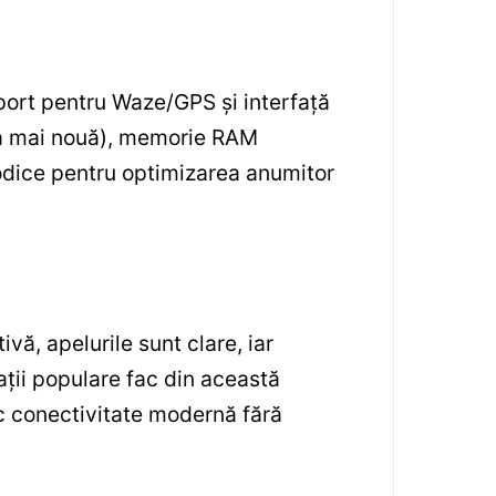
port pentru Waze/GPS și interfață
cea mai nouă), memorie RAM
iodice pentru optimizarea anumitor
vă, apelurile sunt clare, iar
ații populare fac din această
sc conectivitate modernă fără