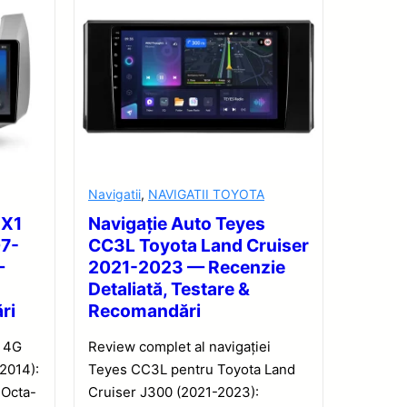
Navigatii
,
NAVIGATII TOYOTA
 X1
Navigație Auto Teyes
07-
CC3L Toyota Land Cruiser
—
2021-2023 — Recenzie
Detaliată, Testare &
ri
Recomandări
1 4G
Review complet al navigației
2014):
Teyes CC3L pentru Toyota Land
 Octa-
Cruiser J300 (2021-2023):