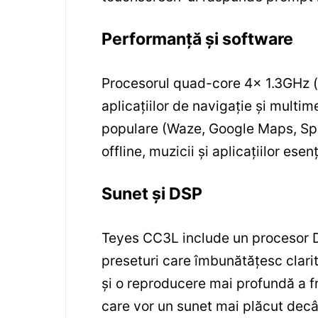
Performanță și software
Procesorul quad-core 4x 1.3GHz (p
aplicațiilor de navigație și multim
populare (Waze, Google Maps, Spot
offline, muzicii și aplicațiilor esenț
Sunet și DSP
Teyes CC3L include un procesor DS
preseturi care îmbunătățesc clarit
și o reproducere mai profundă a frec
care vor un sunet mai plăcut decât 