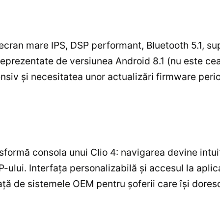
 ecran mare IPS, DSP performant, Bluetooth 5.1, su
fi reprezentate de versiunea Android 8.1 (nu este 
nsiv și necesitatea unor actualizări firmware per
sformă consola unui Clio 4: navigarea devine intuiti
ului. Interfața personalizabilă și accesul la aplic
ață de sistemele OEM pentru șoferii care își dore