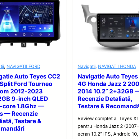
tii
,
NAVIGATII FORD
Navigatii
,
NAVIGATII HONDA
gatie Auto Teyes CC2
Navigatie Auto Teyes
 Split Ford Tourneo
4G Honda Jazz 2 20
tom 2012-2023
2014 10.2” 2+32GB 
GB 9-inch QLED
Recenzie Detaliată,
-core 1.8Ghz —
Testare & Recomandă
s — Recenzie
Review complet al Teyes X
iată, Testare &
pentru Honda Jazz 2 (2007-
omandări
ecran 10.2” IPS, Android 10,