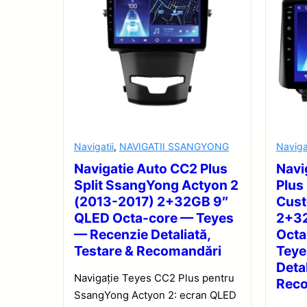
Navigatii
,
NAVIGATII SSANGYONG
Naviga
Navigatie Auto CC2 Plus
Navi
Split SsangYong Actyon 2
Plus
(2013-2017) 2+32GB 9″
Cus
QLED Octa-core — Teyes
2+32
— Recenzie Detaliată,
Octa
Testare & Recomandări
Teye
Detal
Navigație Teyes CC2 Plus pentru
Rec
SsangYong Actyon 2: ecran QLED