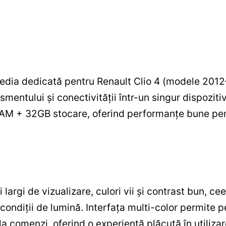
edia dedicată pentru Renault Clio 4 (modele 201
ismentului și conectivității într-un singur dispoziti
RAM + 32GB stocare, oferind performanțe bune pent
largi de vizualizare, culori vii și contrast bun, ceea
 condiții de lumină. Interfața multi-color permite p
comenzi, oferind o experiență plăcută în utilizare