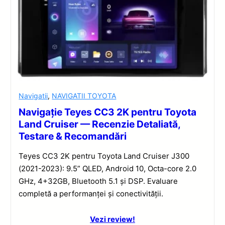
Navigatii
,
NAVIGATII TOYOTA
Navigație Teyes CC3 2K pentru Toyota
Land Cruiser — Recenzie Detaliată,
Testare & Recomandări
Teyes CC3 2K pentru Toyota Land Cruiser J300
(2021-2023): 9.5” QLED, Android 10, Octa-core 2.0
GHz, 4+32GB, Bluetooth 5.1 și DSP. Evaluare
completă a performanței și conectivității.
Vezi review!