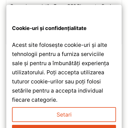
Recenzie completă a Teyes CC2 Plus pentru Ford
Tourneo Custom: ecran QLED 9-inch, Android 10,
Octa-core 1.8GHz, DSP 5.1, 4G/WiFi și Bluetooth 5.1.
Cookie-uri și confidențialitate
Vezi review!
Acest site folosește cookie-uri și alte
tehnologii pentru a furniza serviciile
sale și pentru a îmbunătăți experiența
«
utilizatorului. Poți accepta utilizarea
Navigație Auto Teyes X1 WiFi
tuturor cookie-urilor sau poți folosi
Nissan Patrol Y62 2010-2020
setările pentru a accepta individual
— Recenzie Detaliată, Testare &
»
fiecare categorie.
Recomandări
Navigație Auto Teyes X1 9″
pentru Nissan Patrol Y62
Setari
(2010-2020) — Recenzie