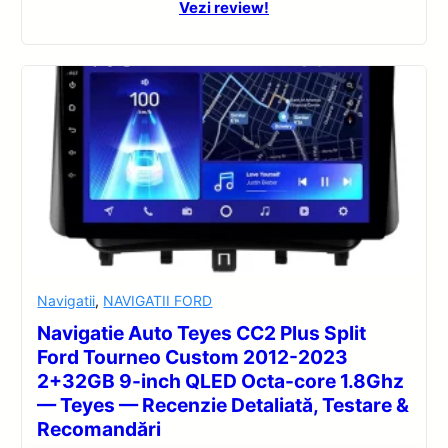
Vezi review!
Navigatii
,
NAVIGATII FORD
Navigatie Auto Teyes CC2 Plus Split
Ford Tourneo Custom 2012-2023
2+32GB 9-inch QLED Octa-core 1.8Ghz
— Teyes — Recenzie Detaliată, Testare &
Recomandări