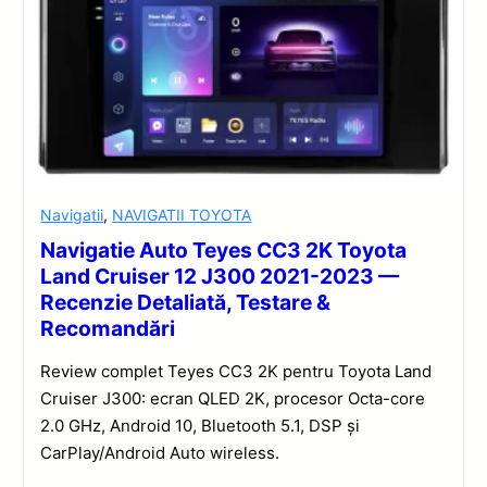
Navigatii
,
NAVIGATII TOYOTA
Navigatie Auto Teyes CC3 2K Toyota
Land Cruiser 12 J300 2021-2023 —
Recenzie Detaliată, Testare &
Recomandări
Review complet Teyes CC3 2K pentru Toyota Land
Cruiser J300: ecran QLED 2K, procesor Octa-core
2.0 GHz, Android 10, Bluetooth 5.1, DSP și
CarPlay/Android Auto wireless.