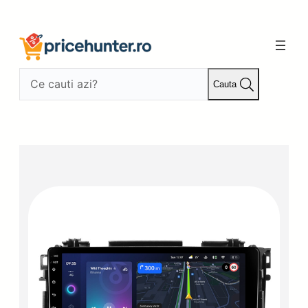
Sari
la
conținut
Cauta