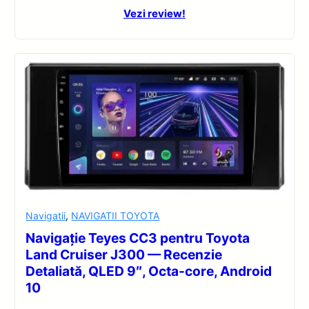
Vezi review!
Navigatii
,
NAVIGATII TOYOTA
Navigație Teyes CC3 pentru Toyota
Land Cruiser J300 — Recenzie
Detaliată, QLED 9″, Octa-core, Android
10