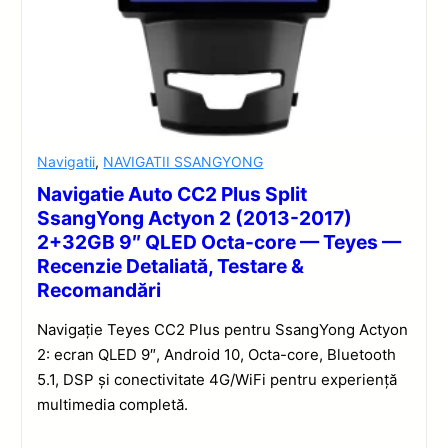
Navigatii
,
NAVIGATII SSANGYONG
Navigatie Auto CC2 Plus Split
SsangYong Actyon 2 (2013-2017)
2+32GB 9″ QLED Octa-core — Teyes —
Recenzie Detaliată, Testare &
Recomandări
Navigație Teyes CC2 Plus pentru SsangYong Actyon
2: ecran QLED 9″, Android 10, Octa-core, Bluetooth
5.1, DSP și conectivitate 4G/WiFi pentru experiență
multimedia completă.