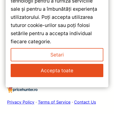
tehnologii pentru a furniza serviciile
sale și pentru a îmbunătăți experiența
«
utilizatorului. Poți accepta utilizarea
Navigație Auto Teyes X1 WiFi
tuturor cookie-urilor sau poți folosi
Iveco Daily 2023-2024 2+32GB
setările pentru a accepta individual
10.2 inch — Recenzie Detaliată,
»
fiecare categorie.
Testare & Recomandări
Navigație Teyes CC3 2K pentru
Iveco Daily 2023-2024 —
Setari
Recenzie Detaliată, Testare &
Recomandări
Accepta toate
Privacy Policy
·
Terms of Service
·
Contact Us