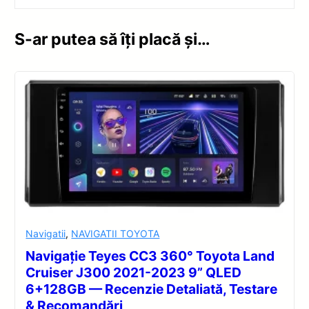
S-ar putea să îți placă și…
Navigatii
,
NAVIGATII TOYOTA
Navigație Teyes CC3 360° Toyota Land
Cruiser J300 2021-2023 9” QLED
6+128GB — Recenzie Detaliată, Testare
& Recomandări