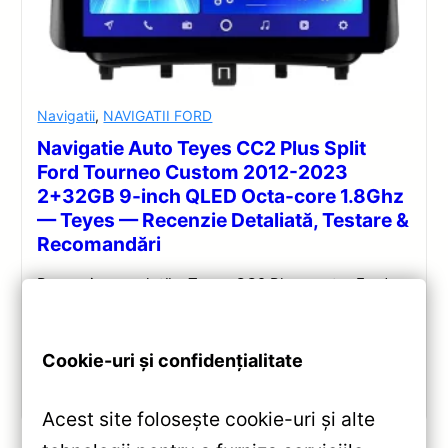
Navigatii
,
NAVIGATII FORD
Navigatie Auto Teyes CC2 Plus Split
Ford Tourneo Custom 2012-2023
2+32GB 9-inch QLED Octa-core 1.8Ghz
— Teyes — Recenzie Detaliată, Testare &
Recomandări
Recenzie completă a Teyes CC2 Plus pentru Ford
Tourneo Custom: ecran QLED 9-inch, Android 10,
Octa-core 1.8GHz, DSP 5.1, 4G/WiFi și Bluetooth 5.1.
Cookie-uri și confidențialitate
Vezi review!
Acest site folosește cookie-uri și alte