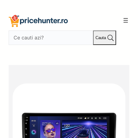
Sari
la
conținut
Cauta