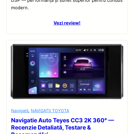
DSP — performanță și sunet superior pentru condus
modern.
Vezi review!
Navigatii
,
NAVIGATII TOYOTA
Navigatie Auto Teyes CC3 2K 360° —
Recenzie Detaliată, Testare &