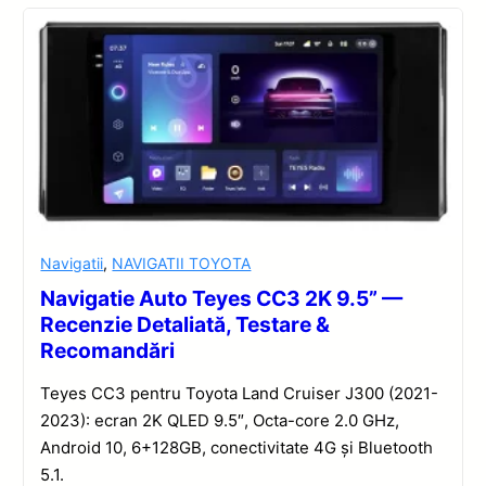
Navigatii
,
NAVIGATII TOYOTA
Navigatie Auto Teyes CC3 2K 9.5” —
Recenzie Detaliată, Testare &
Recomandări
Teyes CC3 pentru Toyota Land Cruiser J300 (2021-
2023): ecran 2K QLED 9.5″, Octa-core 2.0 GHz,
Android 10, 6+128GB, conectivitate 4G și Bluetooth
5.1.