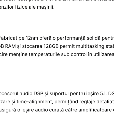
ilor fizice ale mașinii.
abricat pe 12nm oferă o performanță solidă pentru
B RAM și stocarea 128GB permit multitasking stabil
cire menține temperaturile sub control în utilizarea
ocesorul audio DSP și suportul pentru ieșire 5.1. D
izare și time-alignment, permițând reglaje detalia
 asigură o ieșire audio curată către amplificatoare