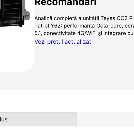
Recomandări
Analiză completă a unității Teyes CC2 P
Patrol Y62: performanță Octa-core, ec
5.1, conectivitate 4G/WiFi și integrare c
Vezi pretul actualizat
dus