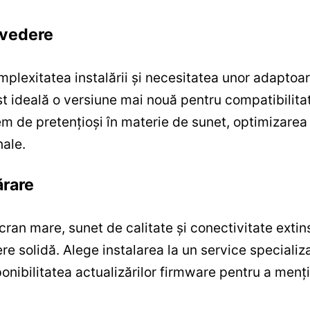
n vedere
omplexitatea instalării și necesitatea unor adapt
fost ideală o versiune mai nouă pentru compatibilit
rem de pretențioși în materie de sunet, optimizare
nale.
rare
ran mare, sunet de calitate și conectivitate extin
 solidă. Alege instalarea la un service specializat
sponibilitatea actualizărilor firmware pentru a me