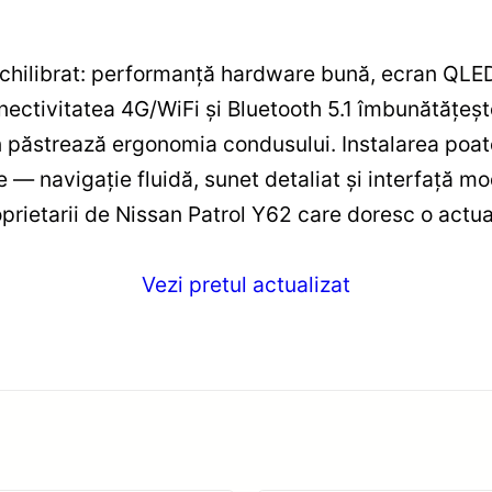
hilibrat: performanță hardware bună, ecran QLED 
onectivitatea 4G/WiFi și Bluetooth 5.1 îmbunătățeș
 păstrează ergonomia condusului. Instalarea poate
le — navigație fluidă, sunet detaliat și interfață 
prietarii de Nissan Patrol Y62 care doresc o actua
Vezi pretul actualizat