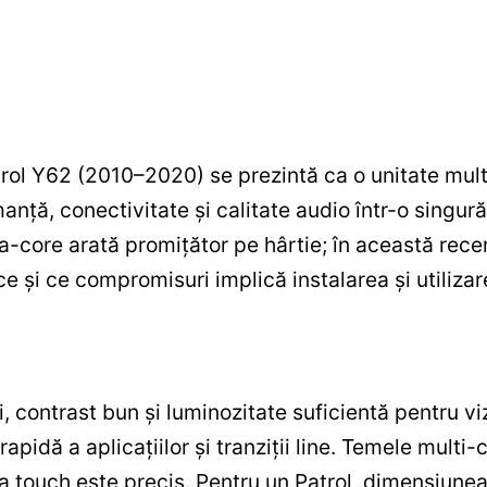
rol Y62 (2010–2020) se prezintă ca o unitate mu
rmanță, conectivitate și calitate audio într-o singu
a-core arată promițător pe hârtie; în această rec
ce și ce compromisuri implică instalarea și utilizar
 contrast bun și luminozitate suficientă pentru vizib
rapidă a aplicațiilor și tranziții line. Temele multi
 la touch este precis. Pentru un Patrol, dimensiunea