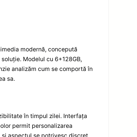
ltimedia modernă, concepută
ră soluție. Modelul cu 6+128GB,
enzie analizăm cum se comportă în
ea sa.
ilitate în timpul zilei. Interfața
-color permit personalizarea
 și aspectul se potrivesc discret