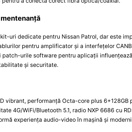
și pentru a conecta corect fibra optică/coaxial.
și mentenanță
 kit-uri dedicate pentru Nissan Patrol, dar este imp
blurilor pentru amplificator și a interfețelor CANB
și patch-urile software pentru aplicații influențea
abilitate și securitate.
D vibrant, performanță Octa-core plus 6+128GB p
vitate 4G/WiFi/Bluetooth 5.1, radio NXP 6686 cu RD
ormă experiența audio-video în mașină și moderniz