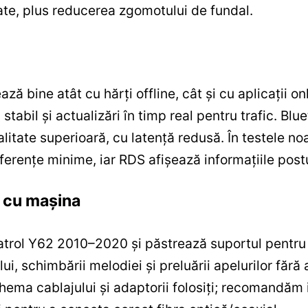
liate, plus reducerea zgomotului de fundal.
ză bine atât cu hărți offline, cât și cu aplicații 
tabil și actualizări în timp real pentru trafic. Blu
alitate superioară, cu latență redusă. În testele 
erferențe minime, iar RDS afișează informațiile postu
e cu mașina
Patrol Y62 2010–2020 și păstrează suportul pentru
i, schimbării melodiei și preluării apelurilor fără 
hema cablajului și adaptorii folosiți; recomandăm 