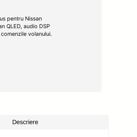
lus pentru Nissan
ran QLED, audio DSP
u comenzile volanului.
Descriere