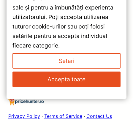
sale și pentru a îmbunătăți experiența
«
utilizatorului. Poți accepta utilizarea
Navigatie Auto Teyes X1 9”
tuturor cookie-urilor sau poți folosi
pentru Chevrolet Spark M300
setările pentru a accepta individual
— Recenzie Detaliată, Testare &
»
fiecare categorie.
Recomandări
Navigație Auto Teyes CC3
Chevrolet Spark M300 2009-
Setari
2016 6+128GB 9″ QLED Octa-
core 1.8GHz — Recenzie
Accepta toate
Detaliată, Testare &
Recomandări
Privacy Policy
·
Terms of Service
·
Contact Us