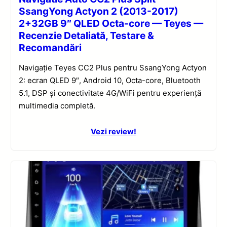
SsangYong Actyon 2 (2013-2017)
2+32GB 9″ QLED Octa-core — Teyes —
Recenzie Detaliată, Testare &
Recomandări
Navigație Teyes CC2 Plus pentru SsangYong Actyon
2: ecran QLED 9″, Android 10, Octa-core, Bluetooth
5.1, DSP și conectivitate 4G/WiFi pentru experiență
multimedia completă.
Vezi review!