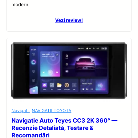
modern.
Vezi review!
Navigatii
,
NAVIGATII TOYOTA
Navigatie Auto Teyes CC3 2K 360° —
Recenzie Detaliată, Testare &
Recomandări