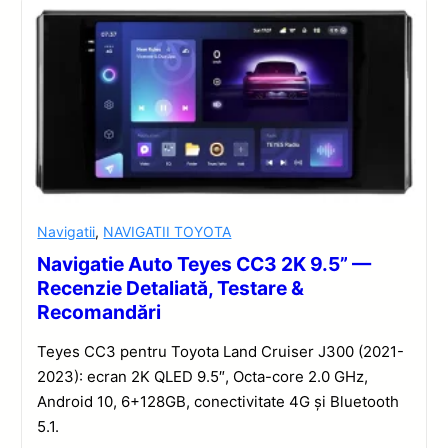
Navigatii
,
NAVIGATII TOYOTA
Navigatie Auto Teyes CC3 2K 9.5” —
Recenzie Detaliată, Testare &
Recomandări
Teyes CC3 pentru Toyota Land Cruiser J300 (2021-
2023): ecran 2K QLED 9.5″, Octa-core 2.0 GHz,
Android 10, 6+128GB, conectivitate 4G și Bluetooth
5.1.