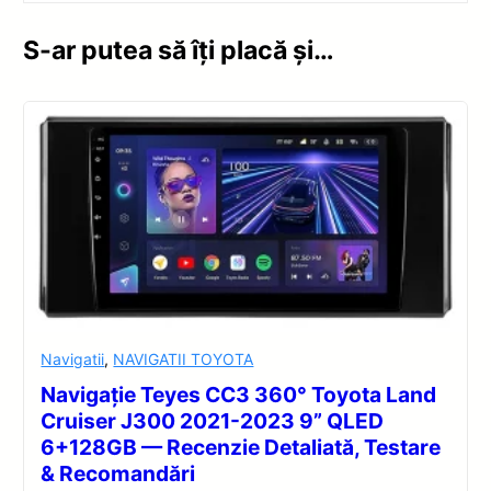
S-ar putea să îți placă și…
Navigatii
,
NAVIGATII TOYOTA
Navigație Teyes CC3 360° Toyota Land
Cruiser J300 2021-2023 9” QLED
6+128GB — Recenzie Detaliată, Testare
& Recomandări