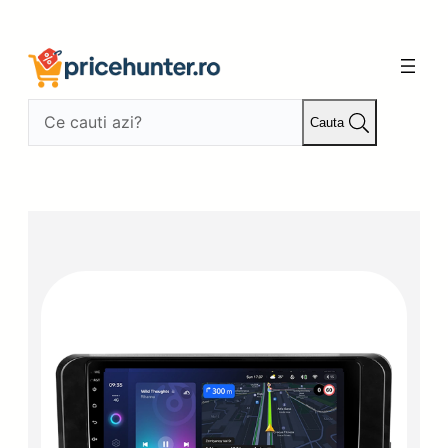
Sari
la
conținut
Cauta