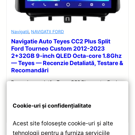
Navigatii
,
NAVIGATII FORD
Navigatie Auto Teyes CC2 Plus Split
Ford Tourneo Custom 2012-2023
2+32GB 9-inch QLED Octa-core 1.8Ghz
— Teyes — Recenzie Detaliată, Testare &
Recomandări
Recenzie completă a Teyes CC2 Plus pentru Ford
Tourneo Custom: ecran QLED 9-inch, Android 10,
Octa-core 1.8GHz, DSP 5.1, 4G/WiFi și Bluetooth 5.1.
Cookie-uri și confidențialitate
Vezi review!
Acest site folosește cookie-uri și alte
tehnologii pentru a furniza serviciile