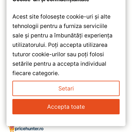
Acest site folosește cookie-uri și alte
tehnologii pentru a furniza serviciile
sale și pentru a îmbunătăți experiența
Car audio
Difuzoare auto
utilizatorului. Poți accepta utilizarea
Review Tweeter Auto Avatar
tuturor cookie-urilor sau poți folosi
Buran TBR-57: Sunet
Cristalin și Putere
setările pentru a accepta individual
Impresionantă
fiecare categorie.
Mihai
/
23 aprilie 2025
Setari
Accepta toate