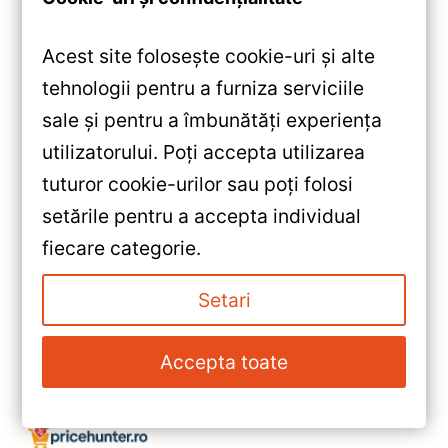
Acest site folosește cookie-uri și alte
tehnologii pentru a furniza serviciile
sale și pentru a îmbunătăți experiența
Car audio
Difuzoare auto
utilizatorului. Poți accepta utilizarea
Review Tweeter Auto Avatar
tuturor cookie-urilor sau poți folosi
Buran TBR-57: Sunet
Cristalin și Putere
setările pentru a accepta individual
Impresionantă
fiecare categorie.
Mihai
/
23 aprilie 2025
Setari
Accepta toate