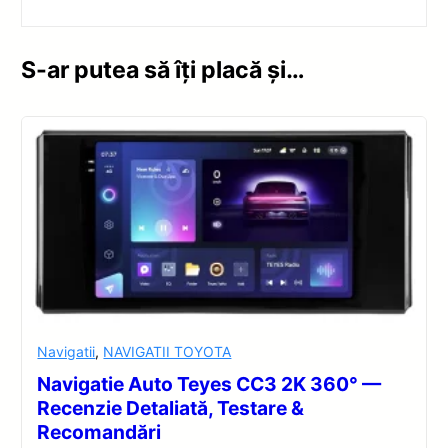
S-ar putea să îți placă și…
Navigatii
,
NAVIGATII TOYOTA
Navigatie Auto Teyes CC3 2K 360° —
Recenzie Detaliată, Testare &
Recomandări