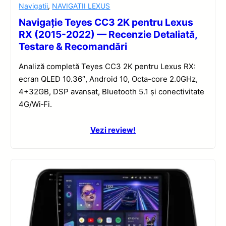
Navigatii
,
NAVIGATII LEXUS
Navigație Teyes CC3 2K pentru Lexus
RX (2015-2022) — Recenzie Detaliată,
Testare & Recomandări
Analiză completă Teyes CC3 2K pentru Lexus RX:
ecran QLED 10.36″, Android 10, Octa-core 2.0GHz,
4+32GB, DSP avansat, Bluetooth 5.1 și conectivitate
4G/Wi‑Fi.
Vezi review!