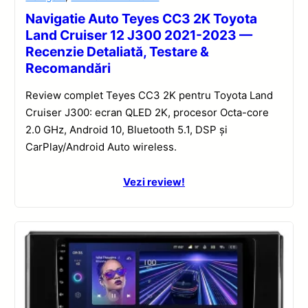
Navigatie Auto Teyes CC3 2K Toyota
Land Cruiser 12 J300 2021-2023 —
Recenzie Detaliată, Testare &
Recomandări
Review complet Teyes CC3 2K pentru Toyota Land
Cruiser J300: ecran QLED 2K, procesor Octa-core
2.0 GHz, Android 10, Bluetooth 5.1, DSP și
CarPlay/Android Auto wireless.
Vezi review!