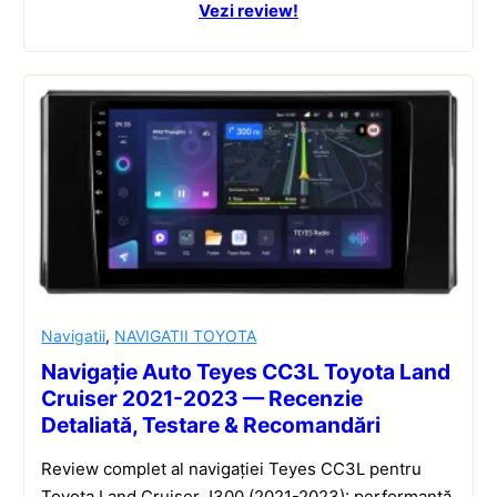
Vezi review!
Navigatii
,
NAVIGATII TOYOTA
Navigație Auto Teyes CC3L Toyota Land
Cruiser 2021-2023 — Recenzie
Detaliată, Testare & Recomandări
Review complet al navigației Teyes CC3L pentru
Toyota Land Cruiser J300 (2021-2023): performanță