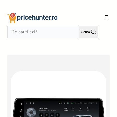
Sari
la
conținut
Cauta