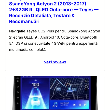
SsangYong Actyon 2 (2013-2017)
2+32GB 9″ QLED Octa-core — Teyes —
Recenzie Detaliată, Testare &
Recomandări
Navigație Teyes CC2 Plus pentru SsangYong Actyon
2: ecran QLED 9″, Android 10, Octa-core, Bluetooth
5.1, DSP și conectivitate 4G/WiFi pentru experiență
multimedia completă.
Vezi review!