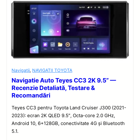
Navigatii
,
NAVIGATII TOYOTA
Navigatie Auto Teyes CC3 2K 9.5” —
Recenzie Detaliată, Testare &
Recomandări
Teyes CC3 pentru Toyota Land Cruiser J300 (2021-
2023): ecran 2K QLED 9.5″, Octa-core 2.0 GHz,
Android 10, 6+128GB, conectivitate 4G și Bluetooth
5.1.