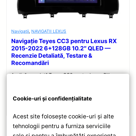
Navigatii
,
NAVIGATII LEXUS
Navigație Teyes CC3 pentru Lexus RX
2015-2022 6+128GB 10.2″ QLED —
Recenzie Detaliată, Testare &
Recomandări
Analiză completă Teyes CC3 pentru Lexus RX:
Android 10, Octa-core 1.8GHz, 6+128GB, ecran QLED
10.2″, DSP audio și conectivitate 4G/Wi‑Fi.
Cookie-uri și confidențialitate
Vezi review!
Acest site folosește cookie-uri și alte
tehnologii pentru a furniza serviciile
sale și pentru a îmbunătăți experiența