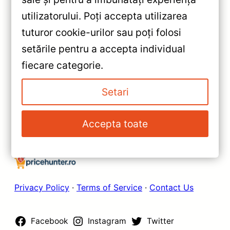
«
utilizatorului. Poți accepta utilizarea
Navigație Auto Teyes Lux One
tuturor cookie-urilor sau poți folosi
Mazda CX‑4 2016‑2020 12.3″
setările pentru a accepta individual
6+128GB — Recenzie Detaliată,
»
fiecare categorie.
Testare & Recomandări
Navigatie Teyes CC3 2K 360°
pentru Fiat Linea (2006-2012)
Setari
— Recenzie Detaliată, Testare &
Recomandări
Accepta toate
Privacy Policy
·
Terms of Service
·
Contact Us
Facebook
Instagram
Twitter