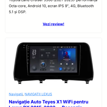
Octa-core, Android 10, ecran IPS 9″, 4G, Bluetooth
5.1 și DSP.
Vezi review!
Navigatii
,
NAVIGATII LEXUS
Navigație Auto Teyes X1 WiFi pentru