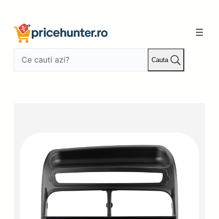
Sari
la
conținut
Cauta