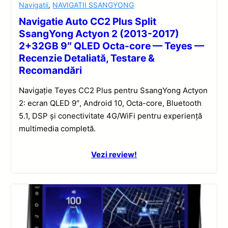
Navigatii
,
NAVIGATII SSANGYONG
Navigatie Auto CC2 Plus Split
SsangYong Actyon 2 (2013-2017)
2+32GB 9″ QLED Octa-core — Teyes —
Recenzie Detaliată, Testare &
Recomandări
Navigație Teyes CC2 Plus pentru SsangYong Actyon
2: ecran QLED 9″, Android 10, Octa-core, Bluetooth
5.1, DSP și conectivitate 4G/WiFi pentru experiență
multimedia completă.
Vezi review!