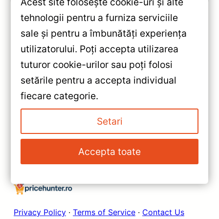
Acest site folosește cookie-uri și alte
tehnologii pentru a furniza serviciile
sale și pentru a îmbunătăți experiența
«
utilizatorului. Poți accepta utilizarea
Teyes Lux One Honda Accord
tuturor cookie-urilor sau poți folosi
10 (2018-2022) 12.3″ IPS
setările pentru a accepta individual
6+128GB — Caracteristici,
»
fiecare categorie.
Păreri & Preț Actualizat
Navigatie Auto Teyes Lux One
Volkswagen Scirocco 2008-
Setari
2017 4+32GB 12.3″ IPS Octa-
core 2Ghz Android 4G Bluetooth
Accepta toate
5.1 DSP — Recenzie Detaliată,
Testare & Recomandări
Privacy Policy
·
Terms of Service
·
Contact Us