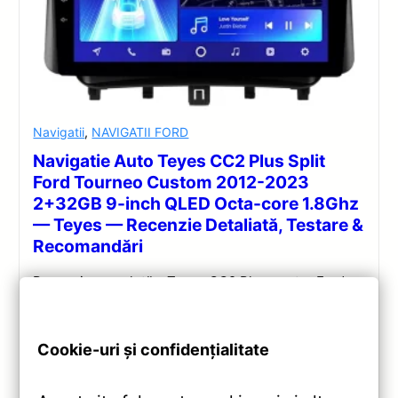
Navigatii
,
NAVIGATII FORD
Navigatie Auto Teyes CC2 Plus Split
Ford Tourneo Custom 2012-2023
2+32GB 9-inch QLED Octa-core 1.8Ghz
— Teyes — Recenzie Detaliată, Testare &
Recomandări
Recenzie completă a Teyes CC2 Plus pentru Ford
Tourneo Custom: ecran QLED 9-inch, Android 10,
Octa-core 1.8GHz, DSP 5.1, 4G/WiFi și Bluetooth 5.1.
Cookie-uri și confidențialitate
Vezi review!