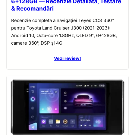
6+128GB — Recenzie Detaliată, Testare
& Recomandări
Recenzie completă a navigației Teyes CC3 360°
pentru Toyota Land Cruiser J300 (2021-2023):
Android 10, Octa-core 1.8GHz, QLED 9″, 6+128GB,
camere 360°, DSP și 4G.
Vezi review!