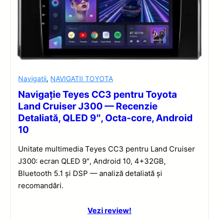
Navigatii
,
NAVIGATII TOYOTA
Navigație Teyes CC3 pentru Toyota
Land Cruiser J300 — Recenzie
Detaliată, QLED 9″, Octa-core, Android
10
Unitate multimedia Teyes CC3 pentru Land Cruiser
J300: ecran QLED 9″, Android 10, 4+32GB,
Bluetooth 5.1 și DSP — analiză detaliată și
recomandări.
Vezi review!