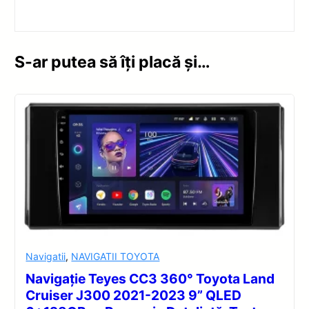
S-ar putea să îți placă și…
Navigatii
,
NAVIGATII TOYOTA
Navigație Teyes CC3 360° Toyota Land
Cruiser J300 2021-2023 9” QLED