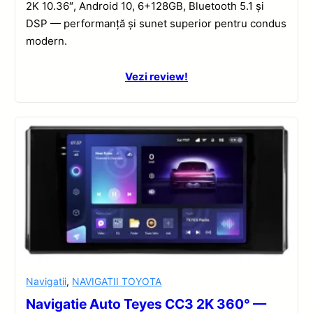
2K 10.36″, Android 10, 6+128GB, Bluetooth 5.1 și
DSP — performanță și sunet superior pentru condus
modern.
Vezi review!
Navigatii
,
NAVIGATII TOYOTA
Navigatie Auto Teyes CC3 2K 360° —