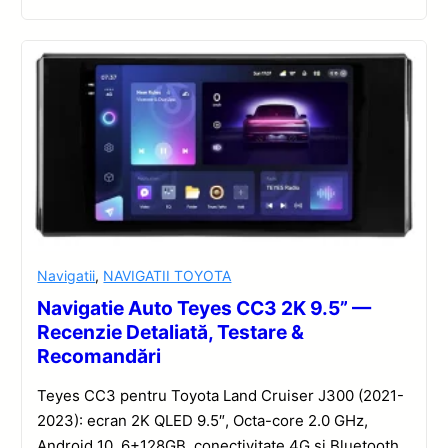
Navigatii
,
NAVIGATII TOYOTA
Navigatie Auto Teyes CC3 2K 9.5” —
Recenzie Detaliată, Testare &
Recomandări
Teyes CC3 pentru Toyota Land Cruiser J300 (2021-
2023): ecran 2K QLED 9.5″, Octa-core 2.0 GHz,
Android 10, 6+128GB, conectivitate 4G și Bluetooth