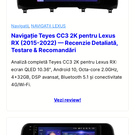
Navigatii
,
NAVIGATII LEXUS
Navigație Teyes CC3 2K pentru Lexus
RX (2015-2022) — Recenzie Detaliată,
Testare & Recomandări
Analiză completă Teyes CC3 2K pentru Lexus RX:
ecran QLED 10.36″, Android 10, Octa-core 2.0GHz,
4+32GB, DSP avansat, Bluetooth 5.1 și conectivitate
4G/Wi‑Fi.
Vezi review!