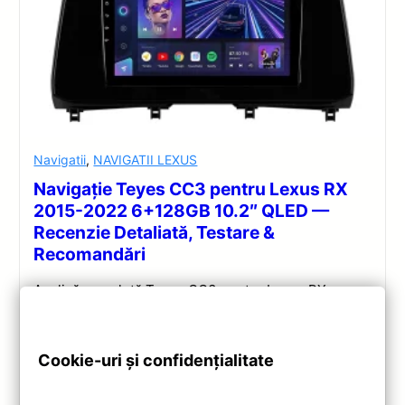
Navigatii
,
NAVIGATII LEXUS
Navigație Teyes CC3 pentru Lexus RX
2015-2022 6+128GB 10.2″ QLED —
Recenzie Detaliată, Testare &
Recomandări
Analiză completă Teyes CC3 pentru Lexus RX:
Android 10, Octa-core 1.8GHz, 6+128GB, ecran QLED
10.2″, DSP audio și conectivitate 4G/Wi‑Fi.
Cookie-uri și confidențialitate
Vezi review!