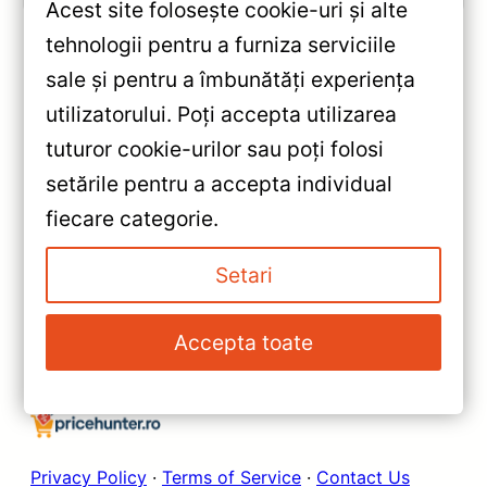
Acest site folosește cookie-uri și alte
tehnologii pentru a furniza serviciile
sale și pentru a îmbunătăți experiența
«
utilizatorului. Poți accepta utilizarea
Navigație Auto T’EYES Lux One
tuturor cookie-urilor sau poți folosi
360° — 12.3″ IPS, 6+128GB,
setările pentru a accepta individual
Lexus RX 2003-2023 —
»
fiecare categorie.
Caracteristici, Păreri & Preț
Navigație Auto Teyes CC3 2K
Actualizat
pentru Ford Transit 2020-2021
Setari
— Recenzie Detaliată, Testare &
Recomandări
Accepta toate
Privacy Policy
·
Terms of Service
·
Contact Us