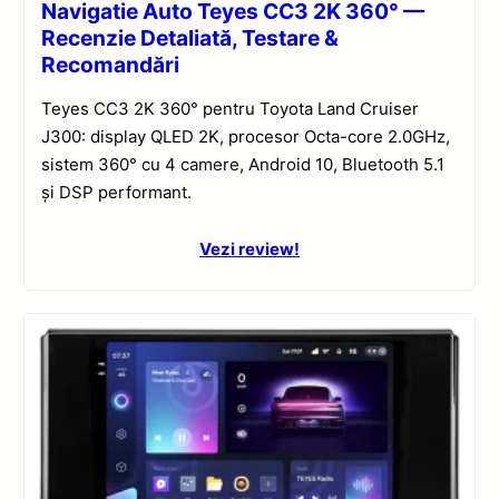
Navigatie Auto Teyes CC3 2K 360° —
Recenzie Detaliată, Testare &
Recomandări
Teyes CC3 2K 360° pentru Toyota Land Cruiser
J300: display QLED 2K, procesor Octa-core 2.0GHz,
sistem 360° cu 4 camere, Android 10, Bluetooth 5.1
și DSP performant.
Vezi review!