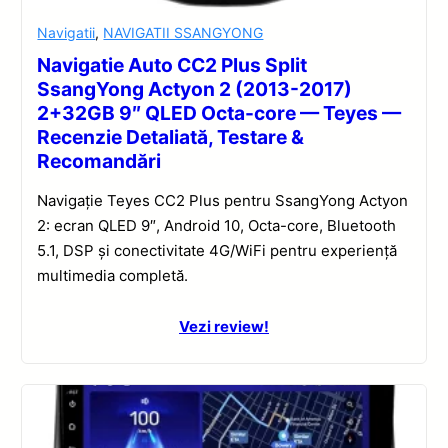
Navigatii
,
NAVIGATII SSANGYONG
Navigatie Auto CC2 Plus Split
SsangYong Actyon 2 (2013-2017)
2+32GB 9″ QLED Octa-core — Teyes —
Recenzie Detaliată, Testare &
Recomandări
Navigație Teyes CC2 Plus pentru SsangYong Actyon
2: ecran QLED 9″, Android 10, Octa-core, Bluetooth
5.1, DSP și conectivitate 4G/WiFi pentru experiență
multimedia completă.
Vezi review!