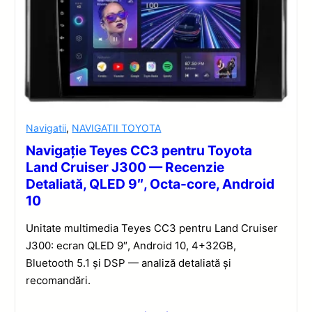
Navigatii
,
NAVIGATII TOYOTA
Navigație Teyes CC3 pentru Toyota
Land Cruiser J300 — Recenzie
Detaliată, QLED 9″, Octa-core, Android
10
Unitate multimedia Teyes CC3 pentru Land Cruiser
J300: ecran QLED 9″, Android 10, 4+32GB,
Bluetooth 5.1 și DSP — analiză detaliată și
recomandări.