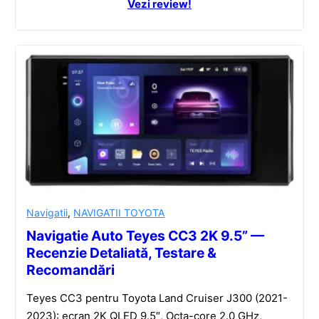
Vezi review!
Navigatii
,
NAVIGATII TOYOTA
Navigatie Auto Teyes CC3 2K 9.5” —
Recenzie Detaliată, Testare &
Recomandări
Teyes CC3 pentru Toyota Land Cruiser J300 (2021-
2023): ecran 2K QLED 9.5″, Octa-core 2.0 GHz,