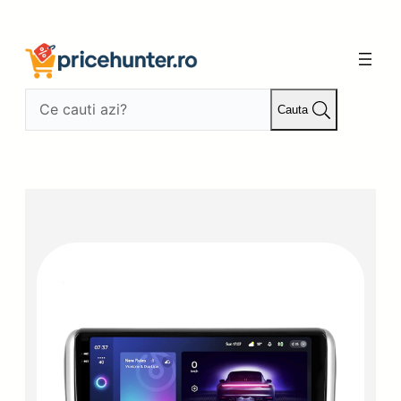
Sari
la
conținut
Cauta